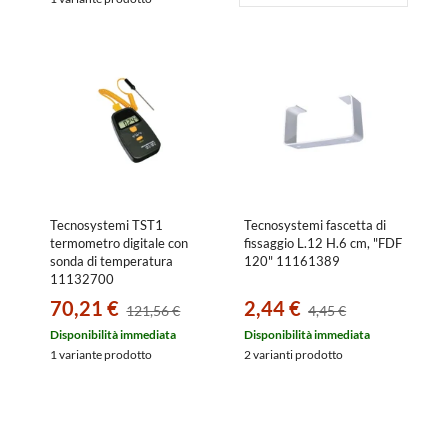
Tecnosystemi TST1
Tecnosystemi fascetta di
termometro digitale con
fissaggio L.12 H.6 cm, "FDF
sonda di temperatura
120" 11161389
11132700
70,21 €
2,44 €
121,56 €
4,45 €
Disponibilità immediata
Disponibilità immediata
1 variante prodotto
2 varianti prodotto