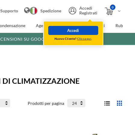
0
Accedi
Supporto
Spedizione
Registrati
condensazione
Agevolazioni fiscali
Extra Sconti
Rubinette
Accedi
ECENSIONI SU GOOGLE
Nuovo Cliente?
Clicca qui
.
 DI CLIMATIZZAZIONE
Prodotti per pagina