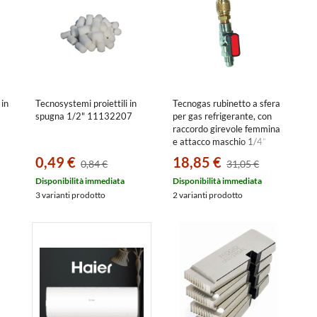
in
Tecnosystemi proiettili in
Tecnogas rubinetto a sfera
spugna 1/2" 11132207
per gas refrigerante, con
raccordo girevole femmina
e attacco maschio 1/4”
SAE, 1/4 SAE F x 1/4 SAE
0,49 €
18,85 €
0,84 €
31,05 €
M 11462
Disponibilità immediata
Disponibilità immediata
3 varianti prodotto
2 varianti prodotto