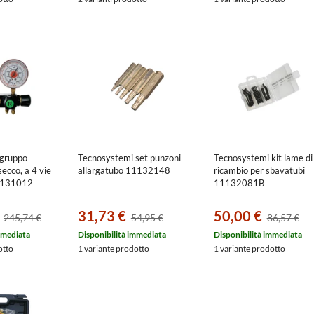
 gruppo
Tecnosystemi set punzoni
Tecnosystemi kit lame di
ecco, a 4 vie
allargatubo 11132148
ricambio per sbavatubi
1131012
11132081B
31,73 €
50,00 €
245,74 €
54,95 €
86,57 €
mmediata
Disponibilità immediata
Disponibilità immediata
otto
1 variante prodotto
1 variante prodotto