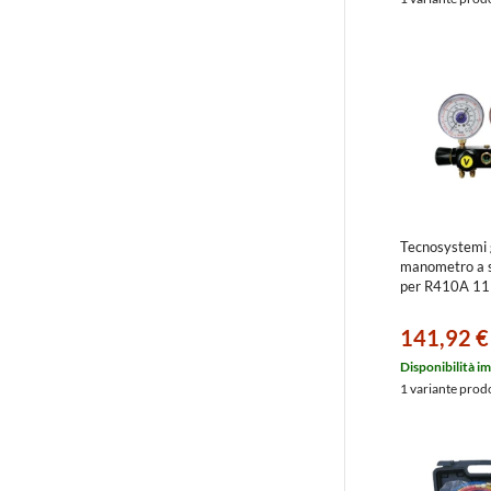
Tecnosystemi
manometro a s
per R410A 1
141,92 €
Disponibilità i
1 variante prod