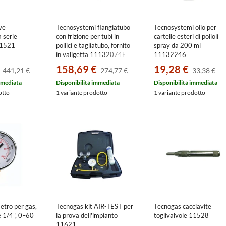
ve
Tecnosystemi flangiatubo
Tecnosystemi olio per
 serie
con frizione per tubi in
cartelle esteri di polioli
11521
pollici e tagliatubo, fornito
spray da 200 ml
in valigetta 11132074E
11132246
158,69 €
19,28 €
441,21 €
274,77 €
33,38 €
mmediata
Disponibilità immediata
Disponibilità immediata
otto
1 variante prodotto
1 variante prodotto
etro per gas,
Tecnogas kit AIR-TEST per
Tecnogas cacciavite
e 1/4", 0–60
la prova dell'impianto
toglivalvole 11528
11621