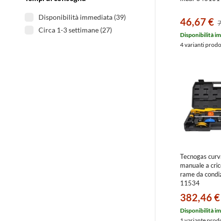
Disponibilità immediata (39)
46,67 €
7
Circa 1-3 settimane (27)
Disponibilità i
4 varianti prod
Tecnogas curv
manuale a cric
rame da cond
11534
382,46 €
Disponibilità i
1 variante prod