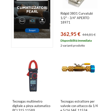
Ridgid 3801 Curvatubi
1/2" - 3/4" APERTO
18971
362,95 €
444,81 €
Disponibilità immediata
2 varianti prodotto
Tecnogas multimetro
Tecnogas estrattore per
digitale a pinza automatico
valvole con attacco da 1/4
PCI 315 11589
e 5/16 SAE 11524