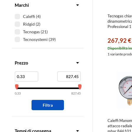
Marchi
Tecnogas chia
Caleffi (4)
dinamometrica
Ridgid (2)
Professional 
Tecnogas (21)
267,92 €
Tecnosystemi (39)
Disponibilità i
1 variante prod
Prezzo
0.33
827.45
Filtra
Caleffi Manom
attacco radial
Tempi di consegna
mbar 846101