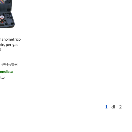
manometrico
vie, per gas
0
291,70 €
mmediata
otto
1
di 2