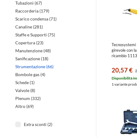
Tubazioni (67)
Raccorderia (179)
Scarico condensa (71)
Canaline (281)
Staffe e Supporti (75)
Copertura (23)
Tecnosystemi
girevole con l
Manutenzione (48)
ricambio 111
Sanificazione (18)
Strumentazione (66)
20,57 €
3
Bombole gas (4)
Disponibilità i
Schede (1)
1 variante prod
Valvole (8)
Plenum (332)
Altro (69)
Extra sconti (2)