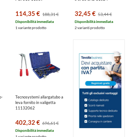
114,35 €
32,45 €
188,31 €
53,44 €
Disponibilità immediata
Disponibilità immediata
1 variante prodotto
2 varianti prodotto
o-
Tecnosystemi allargatubo a
leva fornito in valigetta
11132062
402,32 €
696,61 €
Disponibilità immediata
1 variante prodotto