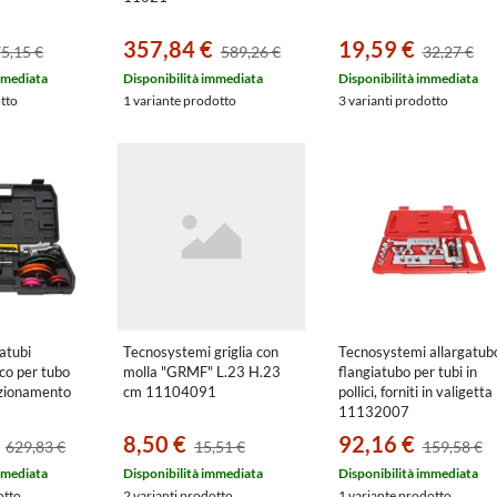
357,84 €
19,59 €
5,15 €
589,26 €
32,27 €
mmediata
Disponibilità immediata
Disponibilità immediata
otto
1 variante prodotto
3 varianti prodotto
atubi
Tecnosystemi griglia con
Tecnosystemi allargatub
co per tubo
molla "GRMF" L.23 H.23
flangiatubo per tubi in
izionamento
cm 11104091
pollici, forniti in valigetta
11132007
8,50 €
92,16 €
629,83 €
15,51 €
159,58 €
mmediata
Disponibilità immediata
Disponibilità immediata
otto
2 varianti prodotto
1 variante prodotto