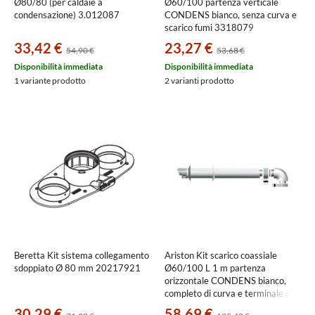
Ø80/80 (per caldaie a
Ø60/100 partenza verticale
condensazione) 3.012087
CONDENS bianco, senza curva e
scarico fumi 3318079
33,42 €
23,27 €
54,90 €
53,68 €
Disponibilità immediata
Disponibilità immediata
1 variante prodotto
2 varianti prodotto
Beretta Kit sistema collegamento
Ariston Kit scarico coassiale
sdoppiato Ø 80 mm 20217921
Ø60/100 L 1 m partenza
orizzontale CONDENS bianco,
completo di curva e terminale di
scarico 3318073
30,29 €
58,69 €