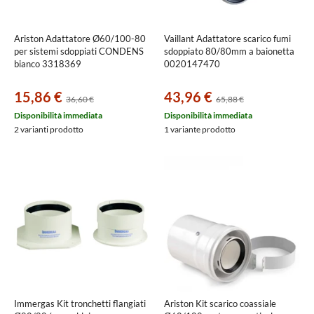
Ariston Adattatore Ø60/100-80
Vaillant Adattatore scarico fumi
per sistemi sdoppiati CONDENS
sdoppiato 80/80mm a baionetta
bianco 3318369
0020147470
15,86 €
43,96 €
36,60 €
65,88 €
Disponibilità immediata
Disponibilità immediata
2 varianti prodotto
1 variante prodotto
Immergas Kit tronchetti flangiati
Ariston Kit scarico coassiale