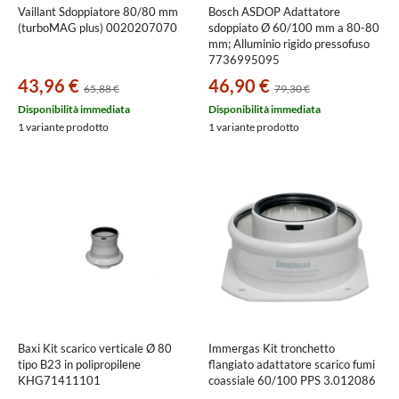
Vaillant Sdoppiatore 80/80 mm
Bosch ASDOP Adattatore
(turboMAG plus) 0020207070
sdoppiato Ø 60/100 mm a 80-80
mm; Alluminio rigido pressofuso
7736995095
43,96 €
46,90 €
65,88 €
79,30 €
Disponibilità immediata
Disponibilità immediata
1 variante prodotto
1 variante prodotto
Baxi Kit scarico verticale Ø 80
Immergas Kit tronchetto
tipo B23 in polipropilene
flangiato adattatore scarico fumi
KHG71411101
coassiale 60/100 PPS 3.012086