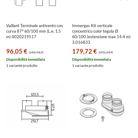
Vaillant Terminale antivento con
Immergas Kit verticale
curva 87° 60/100 mm (L.e. 1.5
concentrico color tegola Ø
m) 0020219517
60/100 (estensione max 14.4 m)
3.016833
96,05 €
179,72 €
143,96 €
295,24 €
Disponibilità immediata
Disponibilità immediata
1 variante prodotto
1 variante prodotto