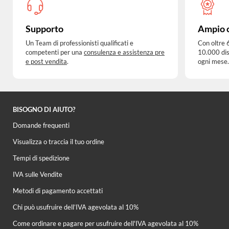
Supporto
Ampio 
Un Team di professionisti qualificati e
Con oltre 
competenti per una
consulenza e assistenza pre
10.000 dis
e post vendita
.
ogni mese.
BISOGNO DI AIUTO?
Domande frequenti
Visualizza o traccia il tuo ordine
Tempi di spedizione
IVA sulle Vendite
Metodi di pagamento accettati
Chi può usufruire dell’IVA agevolata al 10%
Come ordinare e pagare per usufruire dell'IVA agevolata al 10%