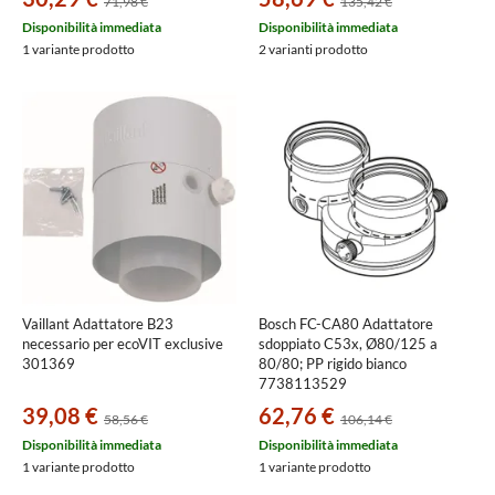
71,98 €
135,42 €
Disponibilità immediata
Disponibilità immediata
1 variante prodotto
2 varianti prodotto
Vaillant Adattatore B23
Bosch FC-CA80 Adattatore
necessario per ecoVIT exclusive
sdoppiato C53x, Ø80/125 a
301369
80/80; PP rigido bianco
7738113529
39,08 €
62,76 €
58,56 €
106,14 €
Disponibilità immediata
Disponibilità immediata
1 variante prodotto
1 variante prodotto