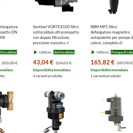
fangatore
Sentinel VORTEX100 filtro
RBM MP1 filtro
mpatto DN
sottocaldaia ultracompatto
defangatore magnetico
34W
con doppia filtrazione,
autopulente per pompe d
pressione massima di
calore, completo di
esercizio 6 bar
dispositivo di
ttocaldaia
Utilizzo:
Sottocaldaia
Utilizzo:
Pompa di cal
VORTEX100-RA-EXPA
intercettazione integrato
rubinetto a sfera di scari
43,04 €
165,82 €
203,30 €
124,01 €
289,90 €
36990600
mmediata
Disponibilità immediata
Disponibilità immediata
otto
4 varianti prodotto
1 variante prodotto