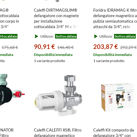
TMAG®
Caleffi DIRTMAGSLIM®
Foridra IDRAMAG K filtr
ottocaldaia
defangatore con magnete
defangatore magnetico a
on corpo in
per installazione
pulizia semiautomatica c
 3/4"
sottocaldaia 3/4” M x 3/4”
attacchi da 3/4", rete
F 545105
filtrante da 450 micron,
ttocaldaia
Utilizzo:
Sottocaldaia
Utilizzo:
Sottocaldaia
completo di valvola ad
angolo e raccordo ad
90,91 €
203,87 €
175,68 €
146,40 €
292,29 €
angolo con ghiere girevol
IDRAMAGK
mmediata
Disponibilità immediata
Disponibilità immediata
otto
1 variante prodotto
1 variante prodotto
MINATOR
Caleffi CALEFFI XS®, Filtro
Caleffi Kit composto da
iltro
defangatore magnetico
defangatore 3/4" con