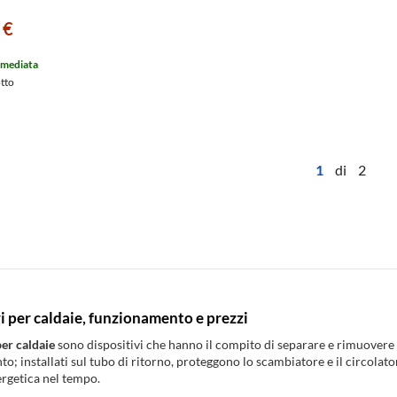
 €
mmediata
otto
1
di 2
 per caldaie, funzionamento e prezzi
per caldaie
sono dispositivi che hanno il compito di separare e rimuovere 
to; installati sul tubo di ritorno, proteggono lo scambiatore e il circolat
nergetica nel tempo.