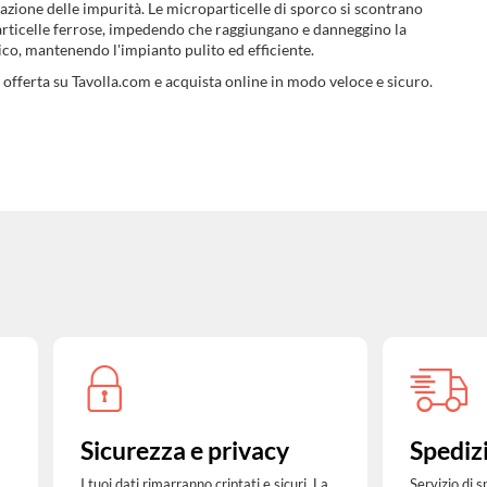
razione delle impurità. Le microparticelle di sporco si scontrano
particelle ferrose, impedendo che raggiungano e danneggino la
ico, mantenendo l'impianto pulito ed efficiente.
n offerta su Tavolla.com e acquista online in modo veloce e sicuro.
Sicurezza e privacy
Spediz
I tuoi dati rimarranno criptati e sicuri. La
Servizio di 