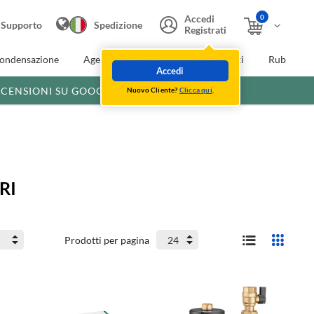
0
Accedi
Supporto
Spedizione
Registrati
condensazione
Agevolazioni fiscali
Extra Sconti
Rubinette
Accedi
ECENSIONI SU GOOGLE
Nuovo Cliente?
Clicca qui
.
RI
Prodotti per pagina