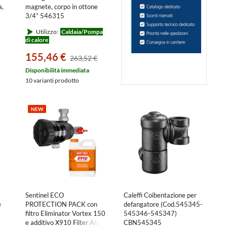
a,
magnete, corpo in ottone
3/4” 546315
Utilizzo:
Caldaia/Pompa
di calore
155,46 €
263,52 €
Disponibilità immediata
10 varianti prodotto
NEW
Sentinel ECO
Caleffi Coibentazione per
e
PROTECTION PACK con
defangatore (Cod.545345-
filtro Eliminator Vortex 150
545346-545347)
e additivo X910 Filter Aid
CBN545345