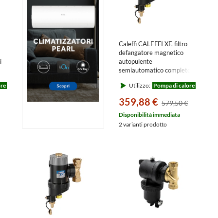
Caleffi CALEFFI XF, filtro
defangatore magnetico
i
autopulente
semiautomatico completo
di by-pass, attacco 1 1/2”
ore
Utilizzo:
Pompa di calore
 e
577800
co
359,88 €
579,50 €
Disponibilità immediata
2 varianti prodotto