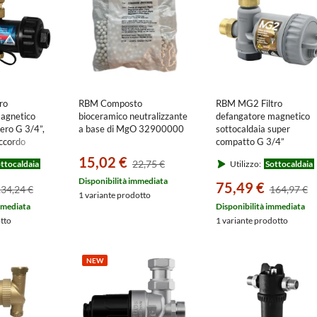
ro
RBM Composto
RBM MG2 Filtro
agnetico
bioceramico neutralizzante
defangatore magnetico
nero G 3/4”,
a base di MgO 32900000
sottocaldaia super
accordo
compatto G 3/4”
ola a sfera
37150510
15,02 €
22,75 €
ttocaldaia
Utilizzo:
Sottocaldaia
Disponibilità immediata
75,49 €
34,24 €
164,97 €
1 variante prodotto
mmediata
Disponibilità immediata
otto
1 variante prodotto
NEW