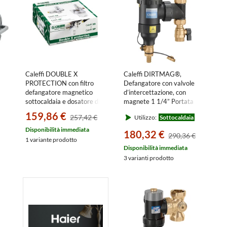
Caleffi DOUBLE X
Caleffi DIRTMAG®,
PROTECTION con filtro
Defangatore con valvole
defangatore magnetico
d’intercettazione, con
sottocaldaia e dosatore di
magnete 1 1/4” Portata
polifosfati sottocaldaia
massima 2,1 545347
159,86 €
257,42 €
Utilizzo:
Sottocaldaia
KIT5459
Disponibilità immediata
180,32 €
290,36 €
1 variante prodotto
Disponibilità immediata
3 varianti prodotto