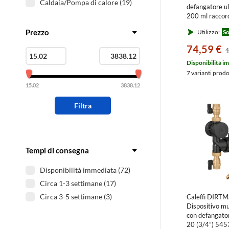
Caldaia/Pompa di calore (19)
defangatore u
200 ml raccor
(sottocaldaia
Prezzo
Utilizzo:
So
90D3\4M-EX
74,59 €
1
Disponibilità i
7 varianti prod
15.02
3838.12
Filtra
Tempi di consegna
Disponibilità immediata (72)
Circa 1-3 settimane (17)
Circa 3-5 settimane (3)
Caleffi DIR
Dispositivo mu
con defangator
20 (3/4”) 54