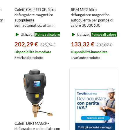
o
Caleffi CALEFFI XF, filtro
RBM MP2 filtro
defangatore magnetico
defangatore magnetico
on
autopulente
autopulente per pompe di
semiautomatico, attacco
calore 38330600
3/4” 577500
Utilizzo:
Pompa di calore
Utilizzo:
Pompa di calore
202,29 €
133,32 €
325,74 €
233,07 €
i
Disponibilità immediata
Disponibilità immediata
3 varianti prodotto
1 variante prodotto
Caleffi DIRTMAG® -
defangatore coibentato con