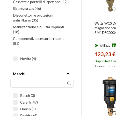
Cassette e portelli d'ispezione (42)
Sicurezza gas (46)
Disconettori e protezioni
antiriflusso (35)
Watts WCS De
Manutenzione e pulizia impianti
magnetico co
(18)
3/4" DSC00
Componenti, accessori e ricambi
(81)
Utilizzo:
So
123,23 €
Novità (4)
Disponibilità i
2 varianti prod
Marchi
Filtra
Bosch (3)
Caleffi (47)
Daikin (1)
Foridra (5)