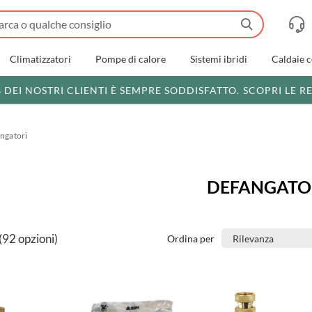
Climatizzatori
Pompe di calore
Sistemi ibridi
Caldaie 
% DEI NOSTRI CLIENTI È SEMPRE SODDISFATTO.
SCOPRI LE R
ngatori
DEFANGATO
(92 opzioni)
Ordina per