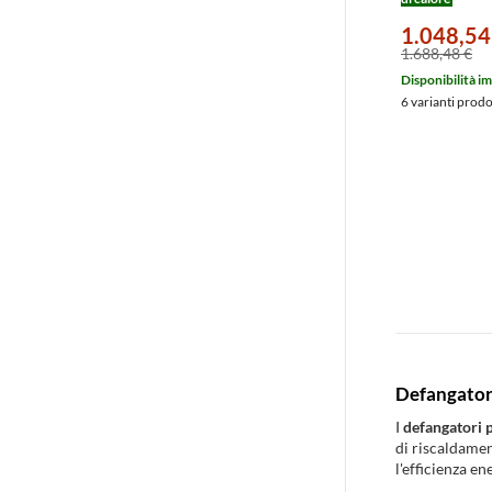
1.048,54
1.688,48 €
Disponibilità i
6 varianti prod
Defangatori
I
defangatori 
di riscaldamen
l'efficienza e