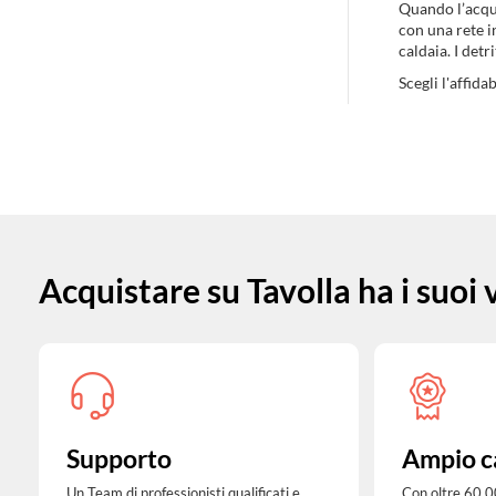
Quando l’acqua
con una rete i
caldaia. I det
Scegli l'affid
Acquistare su Tavolla ha i suoi
Supporto
Ampio c
Un Team di professionisti qualificati e
Con oltre 60.0