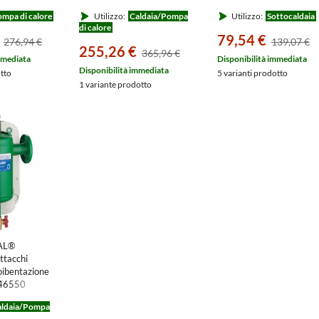
attacchi da 1", rete filtrante
mpa di calore
Utilizzo:
Caldaia/Pompa
Utilizzo:
Sottocaldaia
da 450 micron, completo di
di calore
2 valvole ad angolo da 1"
79,54 €
276,94 €
139,07 €
IDRAMAGXLK
255,26 €
365,96 €
mmediata
Disponibilità immediata
Disponibilità immediata
otto
5 varianti prodotto
1 variante prodotto
CAL®
ttacchi
coibentazione
546550
aldaia/Pompa