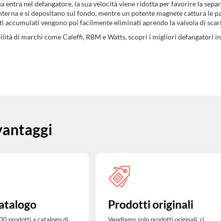
 entra nel defangatore, la sua velocità viene ridotta per favorire la sepa
nterna e si depositano sul fondo, mentre un potente magnete cattura le 
riti accumulati vengono poi facilmente eliminati aprendo la valvola di scar
abilità di marchi come Caleffi, RBM e Watts, scopri i migliori defangatori i
 vantaggi
atalogo
Prodotti originali
00 prodotti a catalogo di
Vendiamo solo prodotti originali, ci