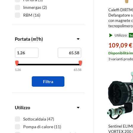
Immergas (2)
Caleffi DIR
RBM (16)
Defangatore s
con magnete c
Sentinel (12)
tecnopolimero
Watts (6)
545305
Utilizzo:
So
Portata (m³/h)
109,09 €
Disponibilità i
3 varianti prod
1.26
65.58
Filtra
Utilizzo
Sottocaldaia (47)
Sentinel ELI
Pompa di calore (11)
VORTEX 200 F