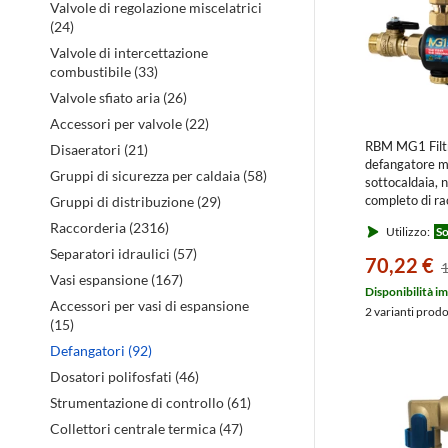
Valvole di regolazione miscelatrici
(24)
Valvole di intercettazione
combustibile (33)
Valvole sfiato aria (26)
Accessori per valvole (22)
RBM MG1 Filt
Disaeratori (21)
defangatore m
Gruppi di sicurezza per caldaia (58)
sottocaldaia, 
completo di r
Gruppi di distribuzione (29)
girevole e valv
Raccorderia (2316)
Utilizzo:
So
30700500
Separatori idraulici (57)
70,22 €
1
Vasi espansione (167)
Disponibilità i
Accessori per vasi di espansione
2 varianti prod
(15)
Defangatori (92)
Dosatori polifosfati (46)
Strumentazione di controllo (61)
Collettori centrale termica (47)