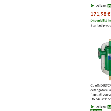
Utilizzo:
Po
171,98 €
Disponibilità i
3 varianti prod
Caleffi DIRT
defangatore, a
flangiati con 
DN 50 3/4" 
Utilizzo:
C
di calore