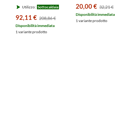
Protector VORTEX-
20,00 €
32,21 €
Utilizzo:
Sottocaldaia
V150EPP
Disponibilità immediata
92,11 €
208,86 €
1 variante prodotto
Disponibilità immediata
1 variante prodotto