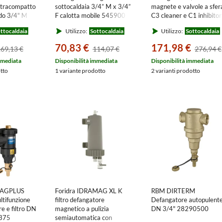
ltracompatto
sottocaldaia 3/4” M x 3/4”
magnete e valvole a sfer
do 3/4" M
F calotta mobile 545900
C3 cleaner e C1 inhibitor
) ELIMV200-
KIT545345
ttocaldaia
Utilizzo:
Sottocaldaia
Utilizzo:
Sottocaldaia
P
70,83 €
171,98 €
69,13 €
114,07 €
276,94 €
mmediata
Disponibilità immediata
Disponibilità immediata
otto
1 variante prodotto
2 varianti prodotto
TMAGPLUS
Foridra IDRAMAG XL K
RBM DIRTERM
ltifunzione
filtro defangatore
Defangatore autopulent
e e filtro DN
magnetico a pulizia
DN 3/4" 28290500
5375
semiautomatica con