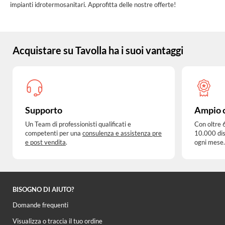
impianti idrotermosanitari. Approfitta delle nostre offerte!
Acquistare su Tavolla ha i suoi vantaggi
Supporto
Ampio 
Un Team di professionisti qualificati e
Con oltre 
competenti per una
consulenza e assistenza pre
10.000 dis
e post vendita
.
ogni mese.
BISOGNO DI AIUTO?
Domande frequenti
Visualizza o traccia il tuo ordine