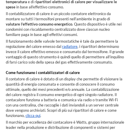
temperatura
e di r
ipartitori elettronici di calore per visualizzare le
spese
in base all’effettivo consumo.
Il contabilizzatore di calore è un piccolo contatore elettronico da
montare su tutti i termosifoni presenti nell'ambiente in grado di
valutare l’effettivo consumo energetico
. Questo dispositivo è utile nei
condomini con riscaldamento centralizzato dove ciascun nucleo
familiare paga in base agli effettivi consumi.
Il funzionamento delle valvole termostatiche è tale da permettere la
regolazione del calore emesso dal
radiatore
, i ripartitori determinano
invece il calore effettivo emesso e consumato dal termosifone. Il grande
vantaggio di questo strumento è quindi quello di permettere all’inquilino
di farsi carico solo della spesa del gas effettivamente consumato.
Come funzionano i contabilizzatori di calore
Il contatore di calore è dotato di un display che permette di visionare la
quantità di energia consumata e consente di conoscere il consumo
ottimale, quello dei mesi precedenti e/o annuale. La contabilizzazione
del calore registra il consumo energetico di ogni singolo radiatore. Il
contacalore funziona a batteria e comunica via radio o tramite Wi-Fi
con una centralina, che raccoglie i dati inviandoli a un server centrale
dove vengono archiviati. Scopri di più sui ripartitori di calore e come
funzionano,
clicca qui
.
Il marchio per eccellenza dei contacalore è Watts, gruppo internazionale
leader nella produzione e distribuzione di componenti e sistemi per