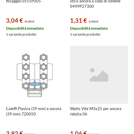
fissaggio 0555P005
std e ancora a coda di rondine
0499P27300
3,04 €
1,31 €
4,38 €
1,88 €
Disponibilità immediata
Disponibilità immediata
1 variante prodotto
1 variante prodotto
Caleffi Piastra (39 mm) e ancora
Watts Vite M3x25 per ancora
(39 mm) 720050
ridotta 06
3,92 €
1,06 €