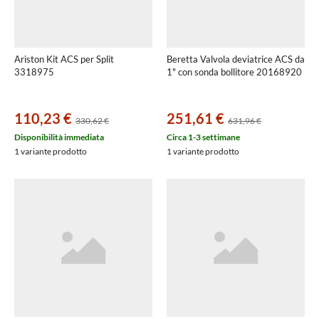
Ariston Kit ACS per Split
Beretta Valvola deviatrice ACS da
3318975
1" con sonda bollitore 20168920
110,23 €
251,61 €
330,62 €
631,96 €
Disponibilità immediata
Circa 1-3 settimane
1 variante prodotto
1 variante prodotto