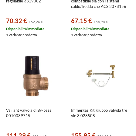
regolabile 3319002
compatibile sia con i sistemi
caldo/freddo che ACS 3078156
70,32 €
67,15 €
162,26 €
154,94 €
Disponibilità immediata
Disponibilità immediata
1 variante prodotto
1 variante prodotto
Vaillant valvola di By-pass
Immergas Kit gruppo valvola tre
0010039715
vie 3.028508
111,29 €
155,95 €