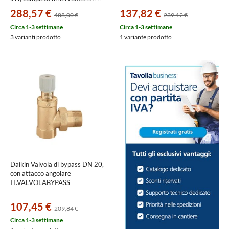
off 230V-50Hz 7738602375
288,57 €
137,82 €
488,00 €
239,12 €
Circa 1-3 settimane
Circa 1-3 settimane
3 varianti prodotto
1 variante prodotto
Daikin Valvola di bypass DN 20,
con attacco angolare
IT.VALVOLABYPASS
107,45 €
209,84 €
Circa 1-3 settimane