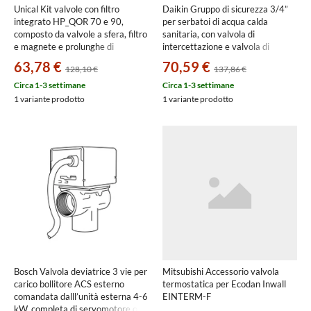
Unical Kit valvole con filtro
Daikin Gruppo di sicurezza 3/4”
integrato HP_QOR 70 e 90,
per serbatoi di acqua calda
composto da valvole a sfera, filtro
sanitaria, con valvola di
e magnete e prolunghe di
intercettazione e valvola di
giunzione 00473215
ritegno controllabile
63,78 €
70,59 €
128,10 €
137,86 €
IT.VALVSICURDN20
Circa 1-3 settimane
Circa 1-3 settimane
1 variante prodotto
1 variante prodotto
Bosch Valvola deviatrice 3 vie per
Mitsubishi Accessorio valvola
carico bollitore ACS esterno
termostatica per Ecodan Inwall
comandata dalll’unità esterna 4-6
EINTERM-F
kW, completa di servomotore on-