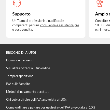
Supporto
Ampio 
Un Team di professionisti qualificati e
Con oltre 
competenti per una
consulenza e assistenza pre
10.000 dis
e post vendita
.
ogni mese.
BISOGNO DI AIUTO?
Domande frequenti
Visualizza o traccia il tuo ordine
Tempi di spedizione
IVA sulle Vendite
Metodi di pagamento accettati
Chi può usufruire dell’IVA agevolata al 10%
Come ordinare e pagare per usufruire dell'IVA agevolata al 10%