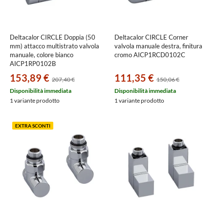
Deltacalor CIRCLE Doppia (50
Deltacalor CIRCLE Corner
mm) attacco multistrato valvola
valvola manuale destra, finitura
manuale, colore bianco
cromo AICP1RCD0102C
AICP1RP0102B
153,89 €
111,35 €
207,40 €
150,06 €
Disponibilità immediata
Disponibilità immediata
1 variante prodotto
1 variante prodotto
EXTRA SCONTI