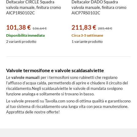
Deltacalor CIRCLE Squadra
Deltacalor DADO Squadra
valvola manuale, finitura cromo
valvola manuale, finitura cromo
AICP1RS0102C
AICP7RS0102C
101,38 €
211,83 €
136,64 €
285,48 €
Disponibilità immediata
Circa 3-5 settimane
2 varianti prodotto
1 variante prodotto
Valvole termosifone e valvole scaldasalviette
Le
valvole manuali
per i termosifoni sono rubinetti che regolano
l’afflusso d’acqua calda, permettendo di aprire e chiudere il circuito del
riscaldamento.Negli scaldasalviette le valvole di mandata svolgono
funzione analoga e solitamente si trovano in basso.
Le valvole presenti su Tavolla.com sono di ottima qualità e garantiscono
al tuo sistema di riscaldamento una lunga vita con poca manutenzione.
Approfitta delle nostre offerte!