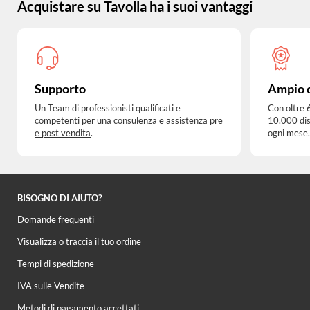
Acquistare su Tavolla ha i suoi vantaggi
Supporto
Ampio 
Un Team di professionisti qualificati e
Con oltre 
competenti per una
consulenza e assistenza pre
10.000 dis
e post vendita
.
ogni mese.
BISOGNO DI AIUTO?
Domande frequenti
Visualizza o traccia il tuo ordine
Tempi di spedizione
IVA sulle Vendite
Metodi di pagamento accettati