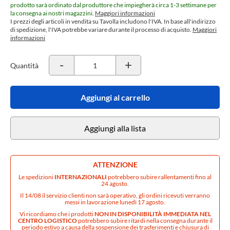
prodotto sarà ordinato dal produttore che impiegherà circa 1-3 settimane per
la consegna ai nostri magazzini.
Maggiori informazioni
I prezzi degli articoli in vendita su Tavolla includono l'IVA. In base all'indirizzo
di spedizione, l'IVA potrebbe variare durante il processo di acquisto.
Maggiori
informazioni
-
+
Quantità
Aggiungi al carrello
Aggiungi alla lista
ATTENZIONE
Le spedizioni
INTERNAZIONALI
potrebbero subire rallentamenti fino al
24 agosto.
Il 14/08 il servizio clienti non sarà operativo, gli ordini ricevuti verranno
messi in lavorazione lunedì 17 agosto.
Vi ricordiamo che i prodotti
NON IN DISPONIBILITÀ IMMEDIATA NEL
CENTRO LOGISTICO
potrebbero subire ritardi nella consegna durante il
periodo estivo a causa della sospensione dei trasferimenti e chiusura di