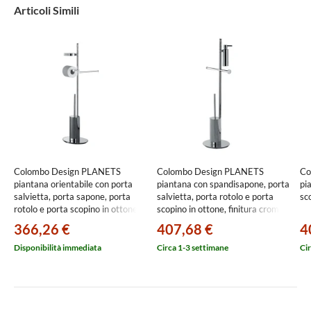
Articoli Simili
Colombo Design PLANETS
Colombo Design PLANETS
Co
piantana orientabile con porta
piantana con spandisapone, porta
pi
salvietta, porta sapone, porta
salvietta, porta rotolo e porta
sc
rotolo e porta scopino in ottone,
scopino in ottone, finitura cromo
finitura cromo B98330CR
B98190CR
366,26 €
407,68 €
4
Disponibilità immediata
Circa 1-3 settimane
Cir