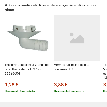
Articoli visualizzati di recente e suggerimenti in primo
piano
Tecnosystemi pipetta grande per
Aermec Bacinella raccolta
Te
raccolta condensa H.3.5 cm
condensa BC10
Su
11126004
es
13
1,28 €
3,88 €
3
Disponibilità immediata
Disponibilità immediata
Di