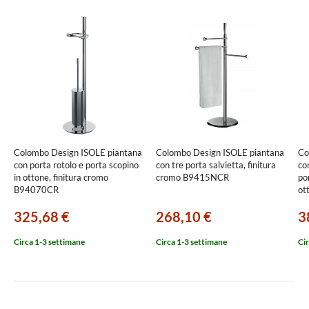
Colombo Design ISOLE piantana
Colombo Design ISOLE piantana
Co
con porta rotolo e porta scopino
con tre porta salvietta, finitura
co
in ottone, finitura cromo
cromo B9415NCR
po
B94070CR
ot
B
325,68 €
268,10 €
3
Circa 1-3 settimane
Circa 1-3 settimane
Cir