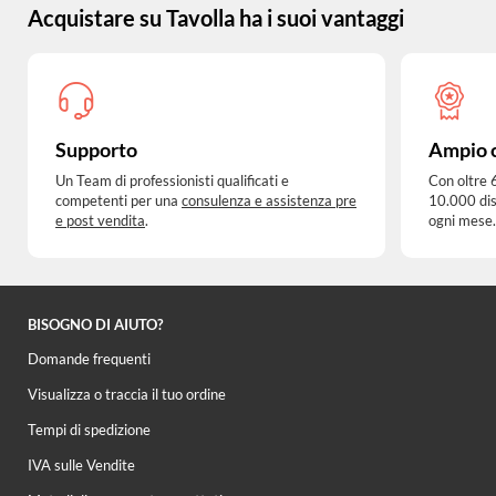
Acquistare su Tavolla ha i suoi vantaggi
Supporto
Ampio 
Un Team di professionisti qualificati e
Con oltre 
competenti per una
consulenza e assistenza pre
10.000 dis
e post vendita
.
ogni mese.
BISOGNO DI AIUTO?
Domande frequenti
Visualizza o traccia il tuo ordine
Tempi di spedizione
IVA sulle Vendite