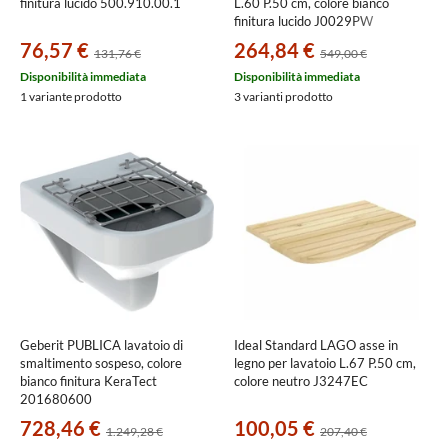
finitura lucido 500.910.00.1
L.60 P.50 cm, colore bianco
finitura lucido J0029PW
76,57 €
264,84 €
131,76 €
549,00 €
Disponibilità immediata
Disponibilità immediata
1 variante prodotto
3 varianti prodotto
Geberit PUBLICA lavatoio di
Ideal Standard LAGO asse in
smaltimento sospeso, colore
legno per lavatoio L.67 P.50 cm,
bianco finitura KeraTect
colore neutro J3247EC
201680600
728,46 €
100,05 €
1.249,28 €
207,40 €