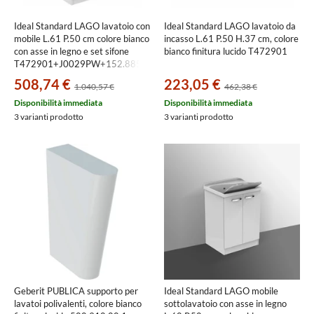
Ideal Standard LAGO lavatoio con
Ideal Standard LAGO lavatoio da
mobile L.61 P.50 cm colore bianco
incasso L.61 P.50 H.37 cm, colore
con asse in legno e set sifone
bianco finitura lucido T472901
T472901+J0029PW+152.885.11.1
508,74 €
223,05 €
1.040,57 €
462,38 €
Disponibilità immediata
Disponibilità immediata
3 varianti prodotto
3 varianti prodotto
Geberit PUBLICA supporto per
Ideal Standard LAGO mobile
lavatoi polivalenti, colore bianco
sottolavatoio con asse in legno