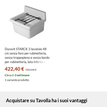
Duravit STARCK 3 lavatoio 48
cm senza foro per rubinetteria,
senza troppopieno e senza bordo
per rubinetteria, lato inferiore
smaltato, colore bianco
422,40 €
760,06 €
0313480000
Circa 1-3 settimane
1 variante prodotto
Acquistare su Tavolla ha i suoi vantaggi