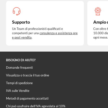
Supporto
Ampio 
Un Team di professionisti qualificati e
Con oltre 
competenti per una
consulenza e assistenza pre
10.000 dis
e post vendita
.
ogni mese.
BISOGNO DI AIUTO?
Domande frequenti
Visualizza o traccia il tuo ordine
Tempi di spedizione
IVA sulle Vendite
Metodi di pagamento accettati
Chi può usufruire dell’IVA agevolata al 10%