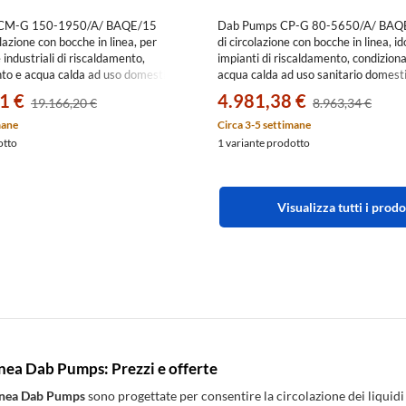
CM-G 150-1950/A/ BAQE/15
Dab Pumps CP-G 80-5650/A/ BAQ
lazione con bocche in linea, per
di circolazione con bocche in linea, i
e industriali di riscaldamento,
impianti di riscaldamento, condizio
to e acqua calda ad uso domestico,
acqua calda ad uso sanitario domesti
ma 390 m3/h - prevalenza massima
max 120 m3/h - prevalenza max 58
1 €
4.981,38 €
19.166,20 €
8.963,34 €
7342
1D5311GEV
mane
Circa 3-5 settimane
otto
1 variante prodotto
Visualizza tutti i prodo
nea Dab Pumps: Prezzi e offerte
inea Dab Pumps
sono progettate per consentire la circolazione dei liquidi