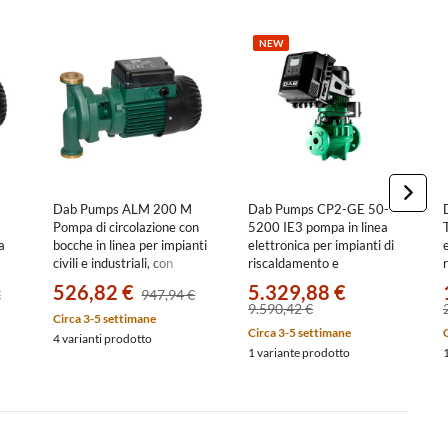
NEW
Dab Pumps ALM 200 M
Dab Pumps CP2-GE 50-
Pompa di circolazione con
5200 IE3 pompa in linea
a
bocche in linea per impianti
elettronica per impianti di
civili e industriali, con
riscaldamento e
corpo in bronzo e motore a
condizionamento in edifici
526,82 €
5.329,88 €
€
947,94 €
4 poli, portata max 2.4
commerciali e residenziali,
9.590,42 €
m³/h - prevalenza max 1.9
portata massima 70 m3/h
Circa 3-5 settimane
Circa 3-5 settimane
m 60214693
- prevalenza massima
4 varianti prodotto
53.2 m 60217569
1 variante prodotto