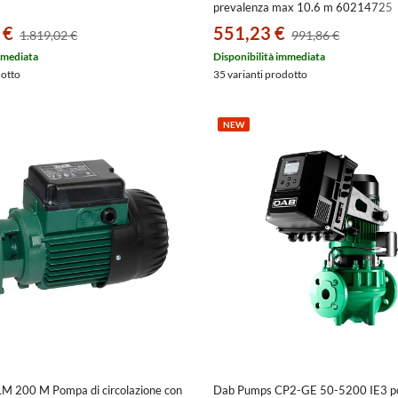
prevalenza max 10.6 m 60214725
 €
551,23 €
1.819,02 €
991,86 €
mmediata
Disponibilità immediata
dotto
35 varianti prodotto
NEW
M 200 M Pompa di circolazione con
Dab Pumps CP2-GE 50-5200 IE3 po