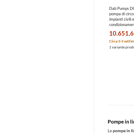
Dab Pumps D
pompa di circo
impianti civili 
condizionamen
portata massi
10.651,6
18.1 m 6016
Circa 3-5 setti
1 variante prod
Pompe in li
Le
pompe in l