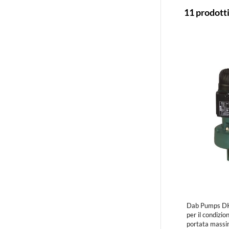
11 prodott
Dab Pumps DKL
per il condizi
portata massi