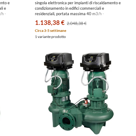
ento e
singola elettronica per impianti di riscaldamento e
li e
condizionamento in edifici commerciali e
/h -
residenziali, portata massima 40 m3/h -
569
prevalenza massima 27.6 m 60213582
1.138,38 €
2.048,38 €
Circa 3-5 settimane
1 variante prodotto