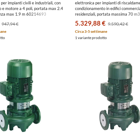
per impianti civili e industriali, con
elettronica per impianti di riscaldam
o e motore a 4 poli, portata max 2.4
condizionamento in edifici commercia
lenza max 1.9 m 60214693
residenziali, portata massima 70 m3
prevalenza massima 53.2 m 60217
5.329,88 €
947,94 €
9.590,42 €
mane
Circa 3-5 settimane
otto
1 variante prodotto