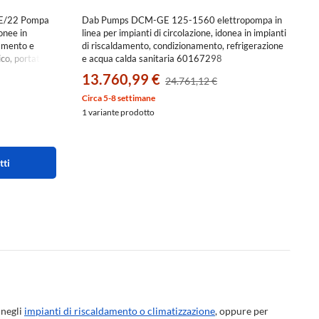
E/22 Pompa
Dab Pumps DCM-GE 125-1560 elettropompa in
donee in
linea per impianti di circolazione, idonea in impianti
namento e
di riscaldamento, condizionamento, refrigerazione
co, portata
e acqua calda sanitaria 60167298
 m
13.760,99 €
24.761,12 €
Circa 5-8 settimane
1 variante prodotto
tti
 negli
impianti di riscaldamento o climatizzazione
, oppure per