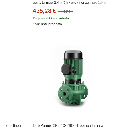
portata max 2.4 m³/h - prevalenza max 1.9 m
105100014
435,28 €
783,24 €
Disponibilità immediata
1 variante prodotto
mpa in linea
Dab Pumps CP2 40-2800 T pompa in linea