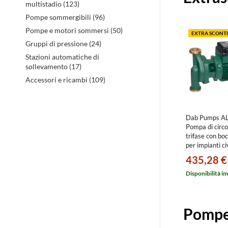
multistadio (123)
evidenz
Pompe sommergibili (96)
Pompe e motori sommersi (50)
EXTRA SCONTI
Gruppi di pressione (24)
Stazioni automatiche di
sollevamento (17)
Accessori e ricambi (109)
Dab Pumps A
Pompa di circo
trifase con boc
per impianti civ
industriali, co
435,28 €
bronzo e motor
portata max 2.
Disponibilità i
prevalenza ma
105100014
Pompe,