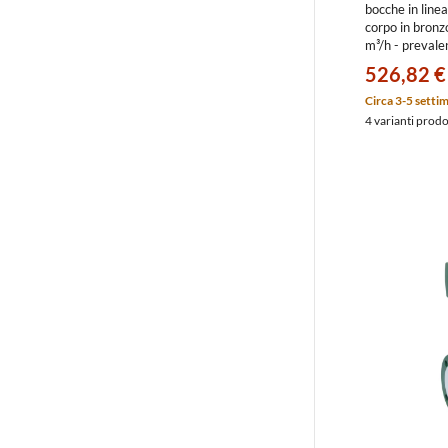
bocche in linea 
corpo in bronz
m³/h - preva
526,82 €
Circa 3-5 setti
4 varianti prod