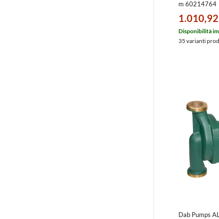
m 60214764
1.010,92
Disponibilità i
35 varianti pro
Dab Pumps AL