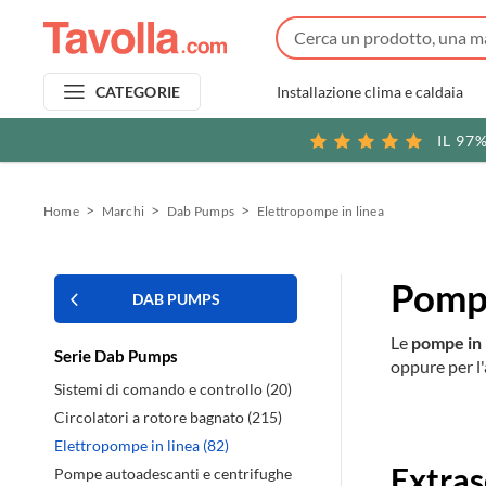
Installazione clima e caldaia
CATEGORIE
IL 97
Home
Marchi
Dab Pumps
Elettropompe in linea
Pompe
DAB PUMPS
Le
pompe in
Serie Dab Pumps
oppure per l'
Sistemi di comando e controllo (20)
Circolatori a rotore bagnato (215)
Prodott
Elettropompe in linea (82)
Extras
Pompe autoadescanti e centrifughe
in