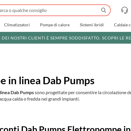
Climatizzatori
Pompe di calore
Sistemi ibridi
Caldaie 
% DEI NOSTRI CLIENTI È SEMPRE SODDISFATTO.
SCOPRI LE R
 in linea Dab Pumps
 linea Dab Pumps
sono progettate per consentire la circolazione dei
acqua calda o fredda nei grandi impianti.
i
conti Dab Pumps Elettropompe in 