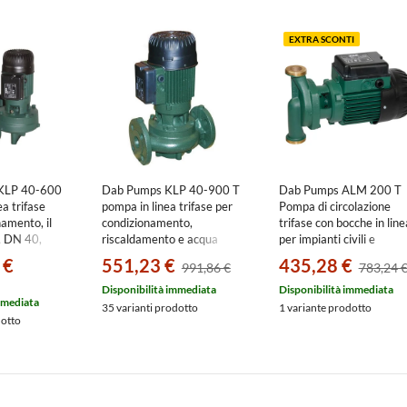
EXTRA SCONTI
KLP 40-600
Dab Pumps KLP 40-900 T
Dab Pumps ALM 200 T
ea trifase
pompa in linea trifase per
Pompa di circolazione
namento, il
condizionamento,
trifase con bocche in line
, DN 40,
riscaldamento e acqua
per impianti civili e
ma 14.4
calda sanitaria, DN 40,
industriali, con corpo in
 €
551,23 €
435,28 €
991,86 €
783,24 
nza max 8.3
portata massima 18 m3/h,
bronzo e motore a 4 poli,
prevalenza max 10.6 m
portata max 2.4 m³/h -
Disponibilità immediata
Disponibilità immediata
mmediata
60214725
prevalenza max 1.9 m
35 varianti prodotto
1 variante prodotto
dotto
105100014