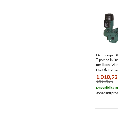
Dab Pumps D
T pompa in lin
per il condizio
riscaldamento
portata massi
1.010,92
m3/h, prevale
1.819,02 €
m 60214764
Disponibilità i
35 varianti pro