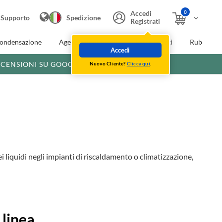
0
Accedi
Supporto
Spedizione
Registrati
condensazione
Agevolazioni fiscali
Extra Sconti
Rubinette
Accedi
ECENSIONI SU GOOGLE
Nuovo Cliente?
Clicca qui
.
 liquidi negli impianti di riscaldamento o climatizzazione,
linea