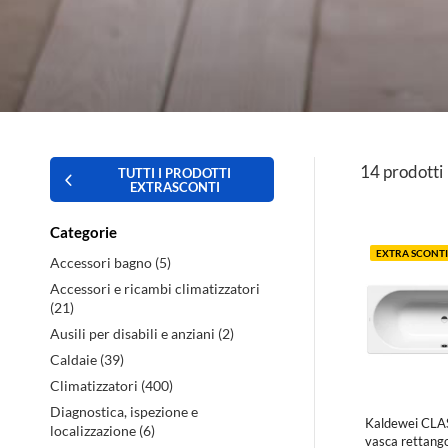
Extra
14 prodotti
TUTTI I PRODOTTI
EXTRASCONTI
sconti
Categorie
su
EXTRA SCONTI
Accessori bagno (5)
Accessori e ricambi climatizzatori
arredo
(21)
Ausili per disabili e anziani (2)
bagno,
Caldaie (39)
Climatizzatori (400)
climatizzatori
Diagnostica, ispezione e
Kaldewei CL
e
localizzazione (6)
vasca rettang