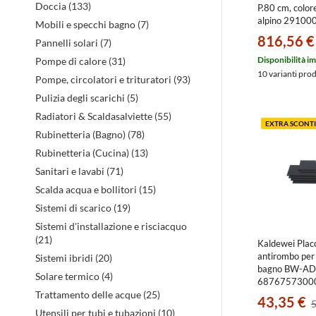
Doccia (133)
P.80 cm, color
caldaie
alpino 2910
Mobili e specchi bagno (7)
816,56 €
Pannelli solari (7)
Disponibilità i
Pompe di calore (31)
10 varianti pro
Pompe, circolatori e trituratori (93)
Pulizia degli scarichi (5)
Radiatori & Scaldasalviette (55)
EXTRA SCONTI
Rubinetteria (Bagno) (78)
Rubinetteria (Cucina) (13)
Sanitari e lavabi (71)
Scalda acqua e bollitori (15)
Sistemi di scarico (19)
Sistemi d'installazione e risciacquo
(21)
Kaldewei Plac
antirombo per
Sistemi ibridi (20)
bagno BW-AD
Solare termico (4)
6876757300
Trattamento delle acque (25)
43,35 €
5
Utensili per tubi e tubazioni (10)