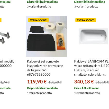
mmediata
Disponibilità immediata
Disponibilità immediata
otto
3 varianti prodotto
3 varianti prodotto
EXTRA SCONTI
EXTRA SCONTI
ni modello
Kaldewei Set completo
Kaldewei SANIFORM PL
0000000
insonorizzante per vasche
vasca rettangolare L.17
da bagno BWS
P.70 cm, in acciaio
687675590000
smaltato, colore bianco
alpino 111800010001
119,90 €
340,18 €
1,74 €
158,60 €
518,50 €
mmediata
Disponibilità immediata
Circa 1-3 settimane
otto
1 variante prodotto
10 varianti prodotto