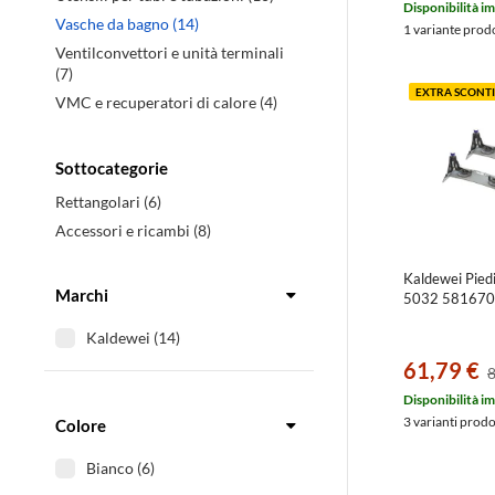
Disponibilità i
Vasche da bagno (14)
1 variante prod
Ventilconvettori e unità terminali
(7)
EXTRA SCONTI
VMC e recuperatori di calore (4)
Sottocategorie
Rettangolari (6)
Accessori e ricambi (8)
Kaldewei Piedi
Marchi
5032 58167
Kaldewei (14)
61,79 €
8
Disponibilità i
3 varianti prod
Colore
Bianco (6)