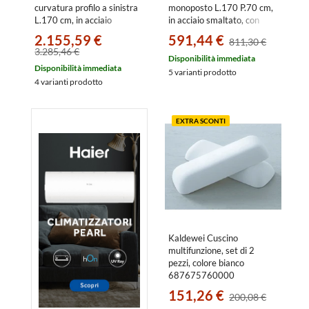
curvatura profilo a sinistra
monoposto L.170 P.70 cm,
L.170 cm, in acciaio
in acciaio smaltato, con
smaltato, colore bianco
predisposizione per
2.155,59 €
591,44 €
811,30 €
alpino 282900010001
montaggio maniglie, colore
3.285,46 €
bianco alpino
Disponibilità immediata
Disponibilità immediata
275500010001
5 varianti prodotto
4 varianti prodotto
EXTRA SCONTI
Kaldewei Cuscino
multifunzione, set di 2
pezzi, colore bianco
687675760000
151,26 €
200,08 €