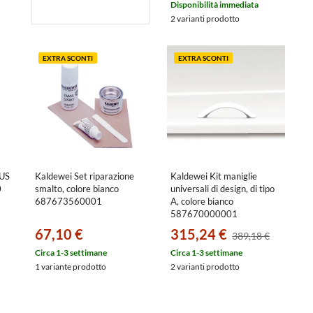
Disponibilità immediata
2 varianti prodotto
EXTRA SCONTI
EXTRA SCONTI
US
Kaldewei Set riparazione
Kaldewei Kit maniglie
0
smalto, colore bianco
universali di design, di tipo
687673560001
A, colore bianco
587670000001
67,10 €
315,24 €
389,18 €
Circa 1-3 settimane
Circa 1-3 settimane
1 variante prodotto
2 varianti prodotto