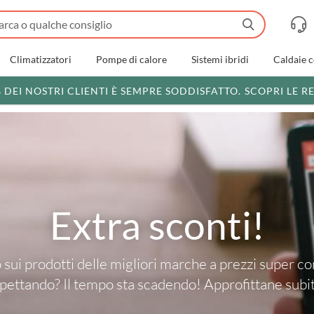
Climatizzatori
Pompe di calore
Sistemi ibridi
Caldaie 
% DEI NOSTRI CLIENTI È SEMPRE SODDISFATTO.
SCOPRI LE R
Extra sconti!
sui prodotti delle migliori marche a prezzi super co
pettando? Il tempo sta scadendo! Approfittane subi