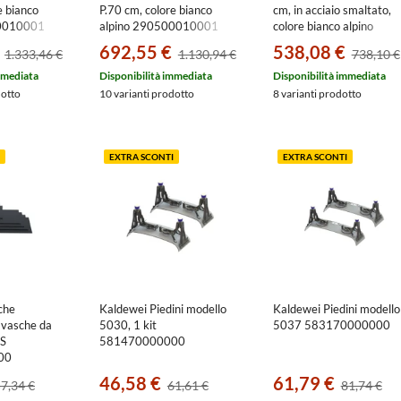
e bianco
P.70 cm, colore bianco
cm, in acciaio smaltato,
00010001
alpino 290500010001
colore bianco alpino
274900010001
692,55 €
538,08 €
1.333,46 €
1.130,94 €
738,10 €
mmediata
Disponibilità immediata
Disponibilità immediata
dotto
10 varianti prodotto
8 varianti prodotto
EXTRA SCONTI
EXTRA SCONTI
che
Kaldewei Piedini modello
Kaldewei Piedini modello
 vasche da
5030, 1 kit
5037 583170000000
S
581470000000
00
46,58 €
61,79 €
7,34 €
61,61 €
81,74 €