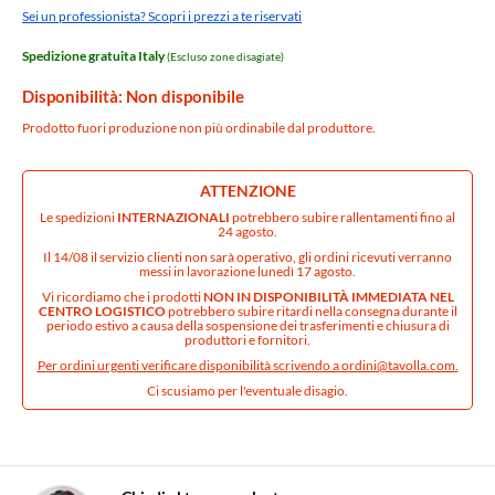
Sei un professionista? Scopri i prezzi a te riservati
Spedizione gratuita Italy
(Escluso zone disagiate)
Disponibilità: Non disponibile
Prodotto fuori produzione non più ordinabile dal produttore.
ATTENZIONE
Le spedizioni
INTERNAZIONALI
potrebbero subire rallentamenti fino al
24 agosto.
Il 14/08 il servizio clienti non sarà operativo, gli ordini ricevuti verranno
messi in lavorazione lunedì 17 agosto.
Vi ricordiamo che i prodotti
NON IN DISPONIBILITÀ IMMEDIATA NEL
CENTRO LOGISTICO
potrebbero subire ritardi nella consegna durante il
periodo estivo a causa della sospensione dei trasferimenti e chiusura di
produttori e fornitori.
Per ordini urgenti verificare disponibilità scrivendo a
ordini@tavolla.com
.
Ci scusiamo per l'eventuale disagio.