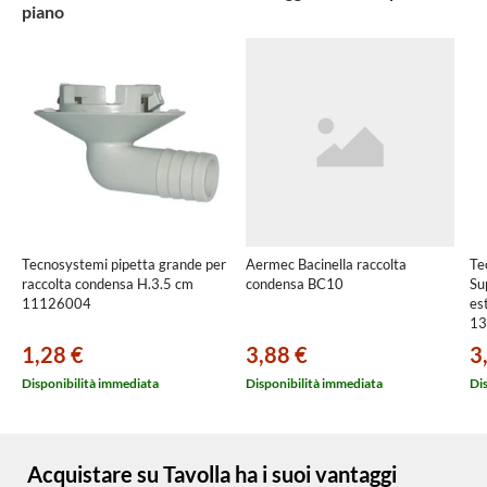
piano
Tecnosystemi pipetta grande per
Aermec Bacinella raccolta
Te
raccolta condensa H.3.5 cm
condensa BC10
Su
11126004
es
13
1,28 €
3,88 €
3
Disponibilità immediata
Disponibilità immediata
Di
Acquistare su Tavolla ha i suoi vantaggi