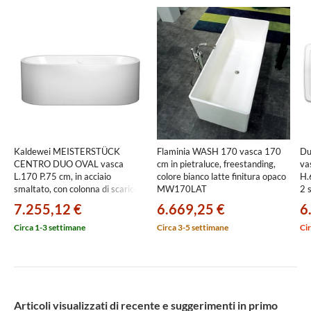
Kaldewei MEISTERSTÜCK
Flaminia WASH 170 vasca 170
Du
CENTRO DUO OVAL vasca
cm in pietraluce, freestanding,
va
L.170 P.75 cm, in acciaio
colore bianco latte finitura opaco
H.
smaltato, con colonna di scarico
MW170LAT
2 s
KA 4040, colore bianco alpino
sa
7.255,12 €
6.669,25 €
6
200140403001
70
Circa 1-3 settimane
Circa 3-5 settimane
Cir
Articoli visualizzati di recente e suggerimenti in primo