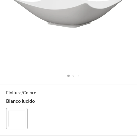
Specifiche
Finitura/Colore
Tecniche
Bianco lucido