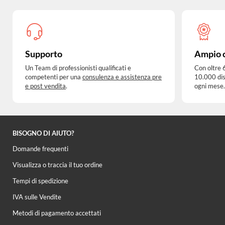
Supporto
Ampio 
Un Team di professionisti qualificati e
Con oltre 
competenti per una
consulenza e assistenza pre
10.000 dis
e post vendita
.
ogni mese.
BISOGNO DI AIUTO?
Domande frequenti
Visualizza o traccia il tuo ordine
Tempi di spedizione
IVA sulle Vendite
Metodi di pagamento accettati