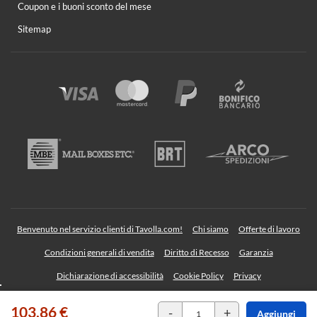
Coupon e i buoni sconto del mese
Sitemap
Benvenuto nel servizio clienti di Tavolla.com!
Chi siamo
Offerte di lavoro
Condizioni generali di vendita
Diritto di Recesso
Garanzia
Dichiarazione di accessibilità
Cookie Policy
Privacy
103,86 €
TAVOLLA Srl - Sede legale: Via Albegno, 36 23854 Olginate (Lecco) Italy | P. IVA
-
+
Aggiungi
03709140135 | REA: LC 324421 | SDI: SZLUBAI