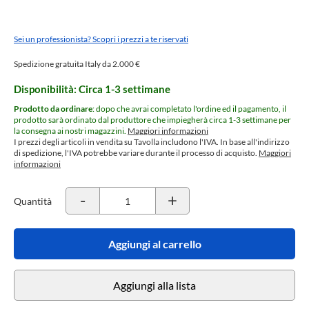
Sei un professionista? Scopri i prezzi a te riservati
Spedizione gratuita Italy da 2.000 €
Disponibilità: Circa 1-3 settimane
Prodotto da ordinare
: dopo che avrai completato l'ordine ed il pagamento, il
prodotto sarà ordinato dal produttore che impiegherà circa 1-3 settimane per
la consegna ai nostri magazzini.
Maggiori informazioni
I prezzi degli articoli in vendita su Tavolla includono l'IVA. In base all'indirizzo
di spedizione, l'IVA potrebbe variare durante il processo di acquisto.
Maggiori
informazioni
-
+
Quantità
Aggiungi al carrello
Aggiungi alla lista