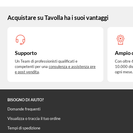
Acquistare su Tavolla ha i suoi vantaggi
Supporto
Ampio 
Un Team di professionisti qualificati e
Con oltre 
competenti per una
consulenza e assistenza pre
10.000 dis
e post vendita
.
ogni mese.
BISOGNO DI AIUTO?
Domande frequenti
Visualizza o traccia il tuo ordine
Tempi di spedizione