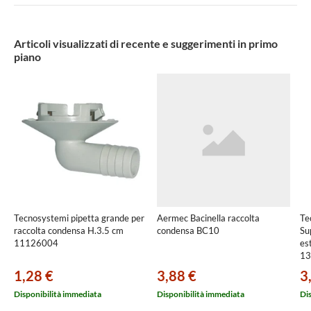
Articoli visualizzati di recente e suggerimenti in primo
piano
Tecnosystemi pipetta grande per
Aermec Bacinella raccolta
Te
raccolta condensa H.3.5 cm
condensa BC10
Su
11126004
es
13
1,28 €
3,88 €
3
Disponibilità immediata
Disponibilità immediata
Di