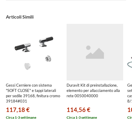
Articoli Simili
Gessi Cerniere con sistema
Duravit Kit di preinstallazione,
Ge
"SOFT CLOSE" e tappi laterali
elemento per allacciamento alla
se
per sedile 39168, finitura cromo
rete 0050040000
ca
39184#031
8/
fin
117,18 €
114,56 €
1
14
Circa 1-3 settimane
Circa 1-3 settimane
Cir