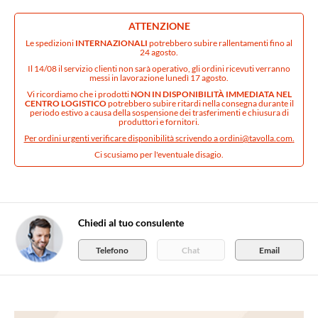
ATTENZIONE
Le spedizioni
INTERNAZIONALI
potrebbero subire rallentamenti fino al
24 agosto.
Il 14/08 il servizio clienti non sarà operativo, gli ordini ricevuti verranno
messi in lavorazione lunedì 17 agosto.
Vi ricordiamo che i prodotti
NON IN DISPONIBILITÀ IMMEDIATA NEL
CENTRO LOGISTICO
potrebbero subire ritardi nella consegna durante il
periodo estivo a causa della sospensione dei trasferimenti e chiusura di
produttori e fornitori.
Per ordini urgenti verificare disponibilità scrivendo a
ordini@tavolla.com
.
Ci scusiamo per l'eventuale disagio.
Chiedi al tuo consulente
Telefono
Chat
Email