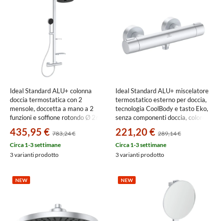
Ideal Standard ALU+ colonna
Ideal Standard ALU+ miscelatore
doccia termostatica con 2
termostatico esterno per doccia,
mensole, doccetta a mano a 2
tecnologia CoolBody e tasto Eko,
funzioni e soffione rotondo Ø 26
senza componenti doccia, colore
cm, colore matt silver BD583SI
matt silver BD582SI
435,95 €
221,20 €
783,24 €
289,14 €
Circa 1-3 settimane
Circa 1-3 settimane
3 varianti prodotto
3 varianti prodotto
NEW
NEW