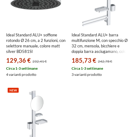
Ideal Standard ALU+ soffione
Ideal Standard ALU+ barra
rotondo Ø 26 cm, a 2 funzioni, con
multifunzione M, con specchio Ø
selettore manuale, colore matt
32 cm, mensola, bicchiere e
silver BD581SI
doppia barra asciugamano, colore
matt silver BD588SI
129,36 €
185,73 €
232,41 €
242,78 €
Circa 1-3 settimane
Circa 1-3 settimane
4 varianti prodotto
3 varianti prodotto
NEW