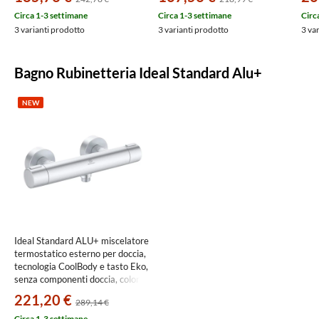
Circa 1-3 settimane
Circa 1-3 settimane
Circ
3 varianti prodotto
3 varianti prodotto
3 va
Bagno Rubinetteria Ideal Standard Alu+
NEW
Ideal Standard ALU+ miscelatore
termostatico esterno per doccia,
tecnologia CoolBody e tasto Eko,
senza componenti doccia, colore
matt silver BD582SI
221,20 €
289,14 €
Circa 1-3 settimane