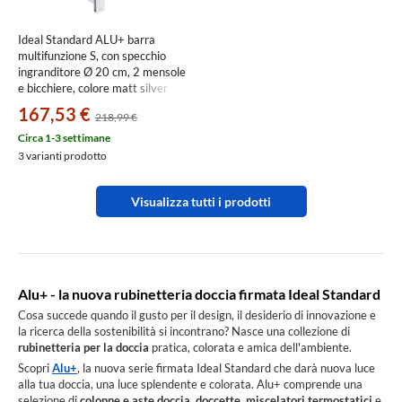
Ideal Standard ALU+ barra
multifunzione S, con specchio
ingranditore Ø 20 cm, 2 mensole
e bicchiere, colore matt silver
BD589SI
167,53 €
218,99 €
Circa 1-3 settimane
3 varianti prodotto
Visualizza tutti i prodotti
Alu+ - la nuova rubinetteria doccia firmata Ideal Standard
Cosa succede quando il gusto per il design, il desiderio di innovazione e
la ricerca della sostenibilità si incontrano? Nasce una collezione di
rubinetteria per la doccia
pratica, colorata e amica dell'ambiente.
Scopri
Alu+
, la nuova serie firmata Ideal Standard che darà nuova luce
alla tua doccia, una luce splendente e colorata. Alu+ comprende una
selezione di
colonne e aste doccia
,
doccette
,
miscelatori termostatici
e