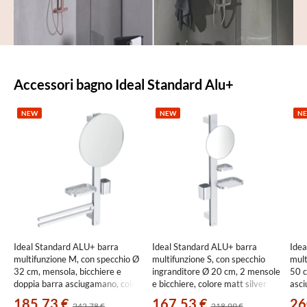
Prodotti
Accessori bagno Ideal Standard Alu+
in
evidenza
NEW
NEW
N
Ideal Standard ALU+ barra
Ideal Standard ALU+ barra
Idea
multifunzione M, con specchio Ø
multifunzione S, con specchio
mult
32 cm, mensola, bicchiere e
ingranditore Ø 20 cm, 2 mensole
50 c
doppia barra asciugamano, colore
e bicchiere, colore matt silver
asci
matt silver BD588SI
BD589SI
BD5
185,73 €
167,53 €
26
242,78 €
218,99 €