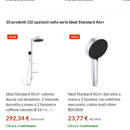
10 prodotti
(32 opzioni) nella serie Ideal Standard Alu+
NEW
NEW
Ideal Standard ALU+ colonna
Ideal Standard ALU+ doccetta a
doccia con deviatore, 2 mensole,
mano a 2 funzioni, con selettore
doccetta a mano a 2 funzioni e
meccanico, colore matt silver
soffione rotondo Ø 26 cm, da
BD580SI
abbinare a miscelatore a 1 via a
292,34 €
23,77 €
525,21 €
42,70 €
incasso o esterno, colore matt
silver BD585SI
Circa 1-3 settimane
Circa 1-3 settimane