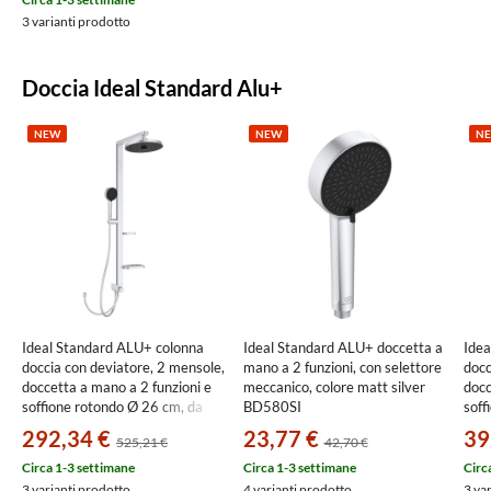
3 varianti prodotto
Doccia Ideal Standard Alu+
NEW
NEW
N
Ideal Standard ALU+ colonna
Ideal Standard ALU+ doccetta a
Idea
doccia con deviatore, 2 mensole,
mano a 2 funzioni, con selettore
docc
doccetta a mano a 2 funzioni e
meccanico, colore matt silver
docc
soffione rotondo Ø 26 cm, da
BD580SI
soff
abbinare a miscelatore a 1 via a
matt
292,34 €
23,77 €
39
525,21 €
42,70 €
incasso o esterno, colore matt
silver BD585SI
Circa 1-3 settimane
Circa 1-3 settimane
Circ
3 varianti prodotto
4 varianti prodotto
3 va