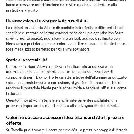
barre attrezzate multifunzione
dallo stile moderno, orientate alla
praticità e al gusto.
Un nuovo colore al tuo bagno: le finiture di Alu+
La rubinetteria doccia Alu+ è disponibile in tre finiture differenti. Puoi
scegliere di restare nella tua comfort zone con un elegantissimo
Matt
silver
(
argento opaco
), puoi sfoggiare un look audace e raffinato con il
Nero seta
o puoi dar spazio al colore con il
Rosè
, una scintillante finitura
rosa metallizzato perfetto per gli animi sognatori.
Spazio alla sostenibilità
L'intera collezione Alu+ è realizzata in
alluminio anodizzato
, un
materiale amico dell'ambiente e perfetto per la realizzazione di
componenti per il bagno. Tra le caratteristiche dell'alluminio anodizzato
spiccano la
resistenza
alla corrosione, ai graffi e alle macchie, che lo
rendono il materiale ideale per le zone umide e tendenti all'usura, come
la doccia.
Questo innovativo materiale è anche
interamente riciclabile
, una
proprietà importantissima, che punta alla salvaguardia del pianeta.
Colonne doccia e accessori Ideal Standard Alu+: prezzi e
offerte
Su Tavolla puoi trovare l'intera
gamma Alu+
a prezzi vantaggiosi. Arreda