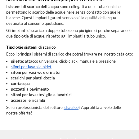
I
sistemi di scarico dell’acqua
sono collegati a delle tubazioni che
permettono lo scarico delle acque nere senza contatto con quelle
bianche. Questi impianti garantiscono così la qualità dell’acqua
destinata al consumo quotidiano.
Gli impianti di scarico a doppio tubo sono più igienici perché separano le
due tipologie di acque, rispetto agli impianti a tubo unico.
Tipologie sistemi di scarico
Ecco i principali sistemi di scarico che potrai trovare nel nostro catalogo:
pilette
: attacco universale, click-clack, manuale a pressione
sifoni per lavabi e bidet
sifoni per vasi wc e orinatoi
scarichi per piatti doccia
corriacqua
pozzetti a pavimento
sifoni per lavastoviglie e lavatrici
accessori e ricambi
Sei un professionista del settore
idraulico
? Approfitta al volo delle
nostre offerte!