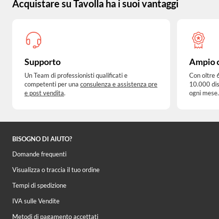
Acquistare su Tavolla ha i suoi vantaggi
Supporto
Ampio 
Un Team di professionisti qualificati e
Con oltre 
competenti per una
consulenza e assistenza pre
10.000 dis
e post vendita
.
ogni mese.
BISOGNO DI AIUTO?
Domande frequenti
Visualizza o traccia il tuo ordine
Tempi di spedizione
IVA sulle Vendite
Metodi di pagamento accettati