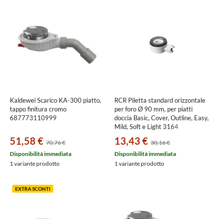
Kaldewei Scarico KA-300 piatto,
RCR Piletta standard orizzontale
tappo finitura cromo
per foro Ø 90 mm, per piatti
687773110999
doccia Basic, Cover, Outline, Easy,
Mild, Soft e Light 3164
51,58 €
13,43 €
70,76 €
30,16 €
Disponibilità immediata
Disponibilità immediata
1 variante prodotto
1 variante prodotto
EXTRA SCONTI