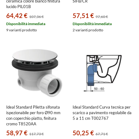
ceramica colore bianco finitura
SIFB/CR
lucido PIL01B
64,42 €
57,51 €
107,36 €
97,60 €
Disponibilità immediata
Disponibilità immediata
9 varianti prodotto
2 varianti prodotto
Ideal Standard Piletta sifonata
Ideal Standard Curva tecnica per
ispezionabile per foro Ø90 mm
scarico a pavimento regolabile da
con coperchio piatto, finitura
5 a 11 cm T002767
cromo T8520AA
58,97 €
50,25 €
117,73 €
67,71 €