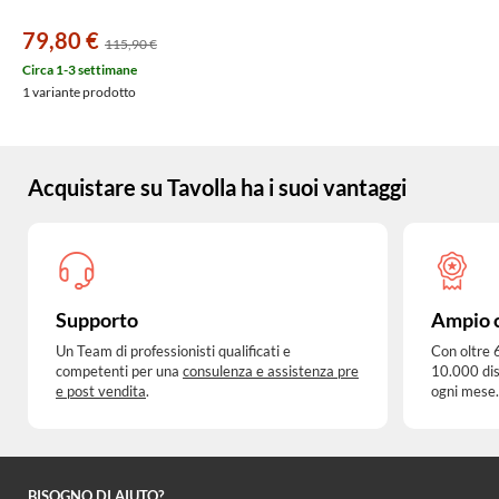
79,80 €
115,90 €
Circa 1-3 settimane
1 variante prodotto
Acquistare su Tavolla ha i suoi vantaggi
Supporto
Ampio 
Un Team di professionisti qualificati e
Con oltre 
competenti per una
consulenza e assistenza pre
10.000 dis
e post vendita
.
ogni mese.
BISOGNO DI AIUTO?