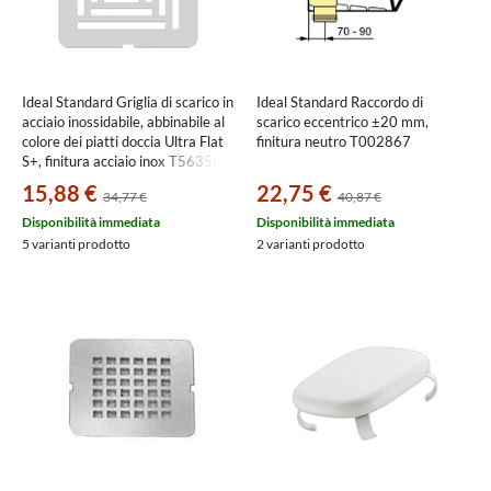
Ideal Standard Griglia di scarico in
Ideal Standard Raccordo di
acciaio inossidabile, abbinabile al
scarico eccentrico ±20 mm,
colore dei piatti doccia Ultra Flat
finitura neutro T002867
S+, finitura acciaio inox T5635BJ
15,88 €
22,75 €
34,77 €
40,87 €
Disponibilità immediata
Disponibilità immediata
5 varianti prodotto
2 varianti prodotto