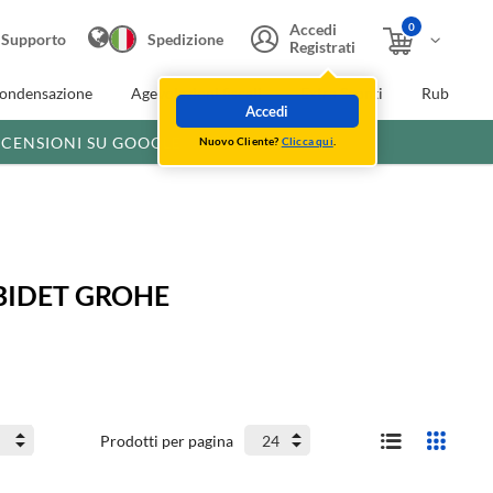
0
Accedi
Supporto
Spedizione
Registrati
condensazione
Agevolazioni fiscali
Extra Sconti
Rubinette
Accedi
ECENSIONI SU GOOGLE
Nuovo Cliente?
Clicca qui
.
BIDET GROHE
Prodotti per pagina