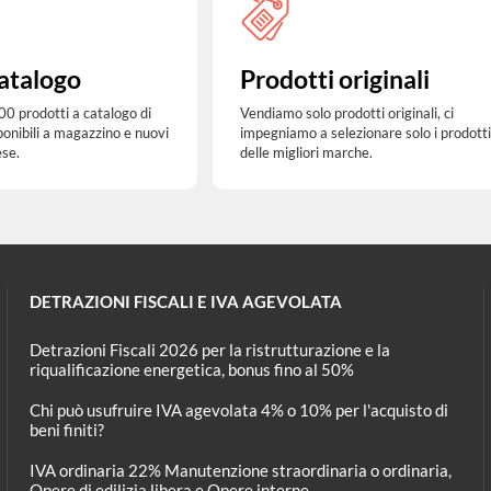
atalogo
Prodotti originali
00 prodotti a catalogo di
Vendiamo solo prodotti originali, ci
ponibili a magazzino e nuovi
impegniamo a selezionare solo i prodotti
ese.
delle migliori marche.
DETRAZIONI FISCALI E IVA AGEVOLATA
Detrazioni Fiscali 2026 per la ristrutturazione e la
riqualificazione energetica, bonus fino al 50%
Chi può usufruire IVA agevolata 4% o 10% per l'acquisto di
beni finiti?
IVA ordinaria 22% Manutenzione straordinaria o ordinaria,
Opere di edilizia libera e Opere interne