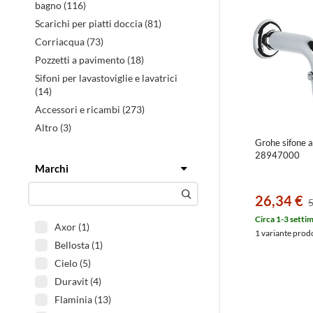
bagno (116)
Scarichi per piatti doccia (81)
Corriacqua (73)
Pozzetti a pavimento (18)
Sifoni per lavastoviglie e lavatrici
(14)
Accessori e ricambi (273)
Altro (3)
Grohe sifone a
28947000
Marchi
Filtra
26,34 €
5
Circa 1-3 setti
Axor (1)
1 variante prod
Bellosta (1)
Cielo (5)
Duravit (4)
Flaminia (13)