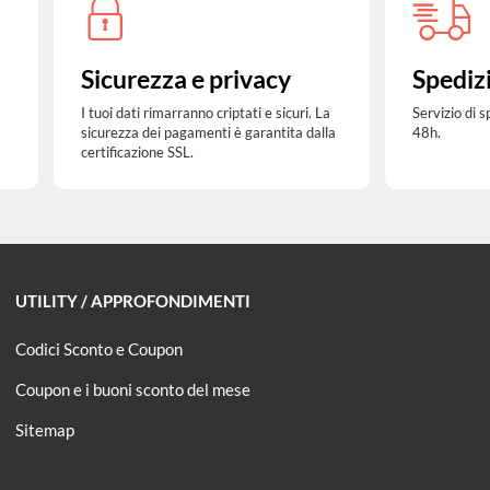
Sicurezza e privacy
Spediz
I tuoi dati rimarranno criptati e sicuri. La
Servizio di 
sicurezza dei pagamenti è garantita dalla
48h.
certificazione SSL.
UTILITY / APPROFONDIMENTI
Codici Sconto e Coupon
Coupon e i buoni sconto del mese
Sitemap