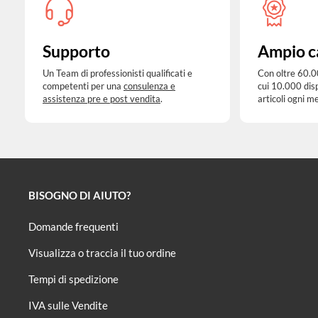
Supporto
Ampio c
Un Team di professionisti qualificati e
Con oltre 60.0
competenti per una
consulenza e
cui 10.000 dis
assistenza pre e post vendita
.
articoli ogni m
BISOGNO DI AIUTO?
Domande frequenti
Visualizza o traccia il tuo ordine
Tempi di spedizione
IVA sulle Vendite