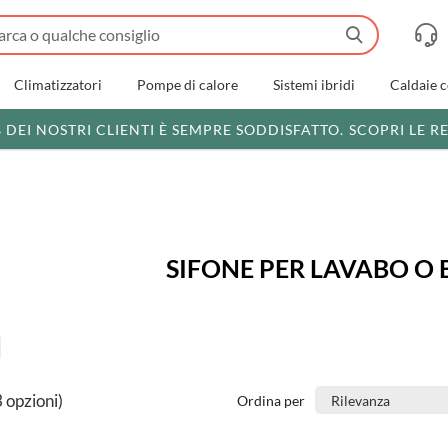
Climatizzatori
Pompe di calore
Sistemi ibridi
Caldaie 
% DEI NOSTRI CLIENTI È SEMPRE SODDISFATTO.
SCOPRI LE R
SIFONE PER LAVABO O 
3 opzioni)
Ordina per