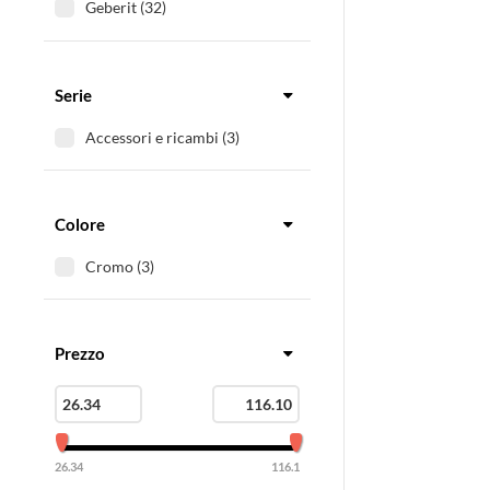
Geberit (32)
Gessi (10)
Ghidini (13)
Grohe (3)
Serie
Hansgrohe (9)
Accessori e ricambi (3)
Ideal Standard (9)
Kaldewei (1)
Nobili (1)
Colore
OMP (1)
Viega (7)
Cromo (3)
Prezzo
26.34
116.1