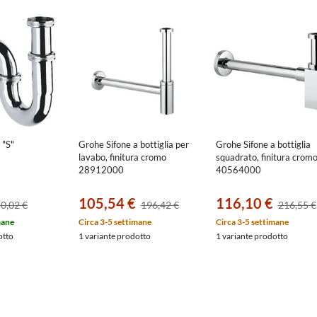
 "S"
Grohe Sifone a bottiglia per
Grohe Sifone a bottiglia
lavabo, finitura cromo
squadrato, finitura crom
28912000
40564000
105,54 €
116,10 €
0,02 €
196,42 €
216,55 €
mane
Circa 3-5 settimane
Circa 3-5 settimane
otto
1 variante prodotto
1 variante prodotto