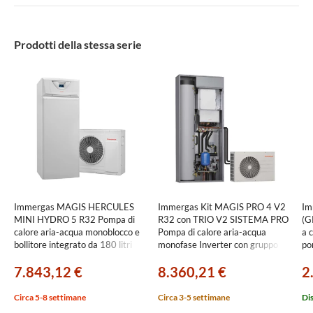
Prodotti della stessa serie
Immergas MAGIS HERCULES
Immergas Kit MAGIS PRO 4 V2
Im
MINI HYDRO 5 R32 Pompa di
R32 con TRIO V2 SISTEMA PRO
(G
calore aria-acqua monoblocco e
Pompa di calore aria-acqua
a 
bollitore integrato da 180 litri
monofase Inverter con gruppo
po
3.035593
idronico, per impianti a due zone
3.
7.843,12 €
8.360,21 €
2
3.030606+3.027830+3.026303
Circa 5-8 settimane
Circa 3-5 settimane
Di