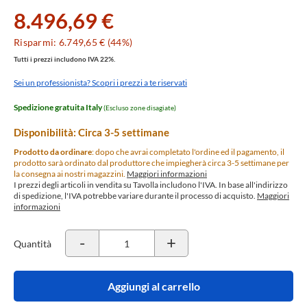
8.496,69 €
Risparmi: 6.749,65 € (44%)
Tutti i prezzi includono IVA 22%.
Sei un professionista? Scopri i prezzi a te riservati
Spedizione gratuita Italy
(Escluso zone disagiate)
Disponibilità: Circa 3-5 settimane
Prodotto da ordinare
: dopo che avrai completato l'ordine ed il pagamento, il
prodotto sarà ordinato dal produttore che impiegherà circa 3-5 settimane per
la consegna ai nostri magazzini.
Maggiori informazioni
I prezzi degli articoli in vendita su Tavolla includono l'IVA. In base all'indirizzo
di spedizione, l'IVA potrebbe variare durante il processo di acquisto.
Maggiori
informazioni
-
+
Quantità
Aggiungi al carrello