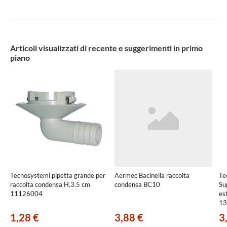
Articoli visualizzati di recente e suggerimenti in primo
piano
Tecnosystemi pipetta grande per
Aermec Bacinella raccolta
Te
raccolta condensa H.3.5 cm
condensa BC10
Su
11126004
es
13
1,28 €
3,88 €
3