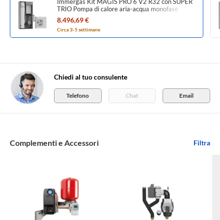
Immergas Kit MAGIS PRO 6 V2 R32 con SUPER
TRIO Pompa di calore aria-acqua monofase
Inverter con gruppo idronico, per impianti fino a
8.496,69 €
due zone 3.030607+3.030395
Circa 3-5 settimane
Chiedi al tuo consulente
Telefono
Chat
Email
Complementi e Accessori
Filtra