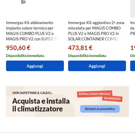
Immergas Kit abbinamento
Immergas Kit aggiuntivo 2ᵃ zona
Im
impianto solare termico per
miscelata per MAGIS COMBO
da
MAGIS COMBO PLUS V2 e
PLUS V2 e MAGIS PRO V2 in
PR
MAGIS PRO V2 con SUPER TRIO
SOLAR CONTAINER COMBO e
3.030482
SUPER TRIO 3.027865
950,60 €
473,81 €
1
Disponibilità immediata
Disponibilità immediata
Di
Aggiungi
Aggiungi