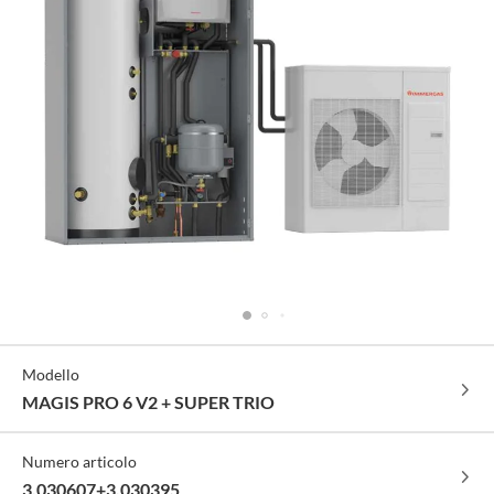
Specifiche
Modello
Tecniche
MAGIS PRO 6 V2 + SUPER TRIO
Numero articolo
3.030607+3.030395