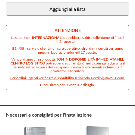
Aggiungi alla lista
ATTENZIONE
Le spedizioni
INTERNAZIONALI
potrebbero subire rallentamenti fino al
24 agosto.
Il 14/08 il servizio clienti non sarà operativo, gli ordini ricevuti verranno
messi in lavorazione lunedì 17 agosto.
Vi ricordiamo che i prodotti
NON IN DISPONIBILITÀ IMMEDIATA NEL
CENTRO LOGISTICO
potrebbero subire ritardi nella consegna durante il
periodo estivo a causa della sospensione dei trasferimenti e chiusura di
produttori e fornitori.
Per ordini urgenti verificare disponibilità scrivendo a
ordini@tavolla.com
.
Ci scusiamo per l'eventuale disagio.
Necessari e consigliati per l'installazione