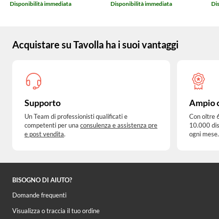
Disponibilità immediata
Disponibilità immediata
Di
Acquistare su Tavolla ha i suoi vantaggi
Supporto
Ampio 
Un Team di professionisti qualificati e
Con oltre 
competenti per una
consulenza e assistenza pre
10.000 dis
e post vendita
.
ogni mese.
BISOGNO DI AIUTO?
Domande frequenti
Visualizza o traccia il tuo ordine