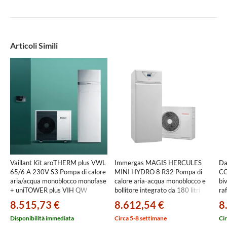
Articoli Simili
Vaillant Kit aroTHERM plus VWL
Immergas MAGIS HERCULES
Da
65/6 A 230V S3 Pompa di calore
MINI HYDRO 8 R32 Pompa di
CO
aria/acqua monoblocco monofase
calore aria-acqua monoblocco e
bi
+ uniTOWER plus VIH QW
bollitore integrato da 180 litri
ra
190/6 E Modulo a basamento
3.035594
AC
8.515,73 €
8.612,54 €
8
con resistenza 0010038562
ac
au
Disponibilità immediata
Circa 5-8 settimane
Cir
SB