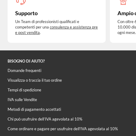
Supporto
Ampio 
Un Team di professionisti qualificati e
Con oltre 
competenti per una
consulenza e assistenza pre
10.000 dis
e post vendita
.
ogni mese.
BISOGNO DI AIUTO?
Domande frequenti
Visualizza o traccia il tuo ordine
Tempi di spedizione
IVA sulle Vendite
Metodi di pagamento accettati
Chi può usufruire dell’IVA agevolata al 10%
Come ordinare e pagare per usufruire dell'IVA agevolata al 10%