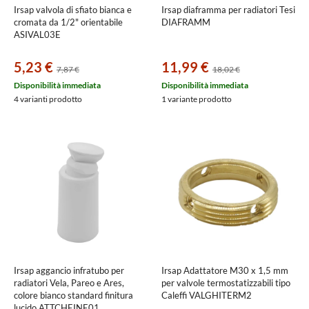
Irsap valvola di sfiato bianca e
Irsap diaframma per radiatori Tesi
cromata da 1/2" orientabile
DIAFRAMM
ASIVAL03E
5,23 €
11,99 €
7,87 €
18,02 €
Disponibilità immediata
Disponibilità immediata
4 varianti prodotto
1 variante prodotto
Irsap aggancio infratubo per
Irsap Adattatore M30 x 1,5 mm
radiatori Vela, Pareo e Ares,
per valvole termostatizzabili tipo
colore bianco standard finitura
Caleffi VALGHITERM2
lucido ATTCHEINE01