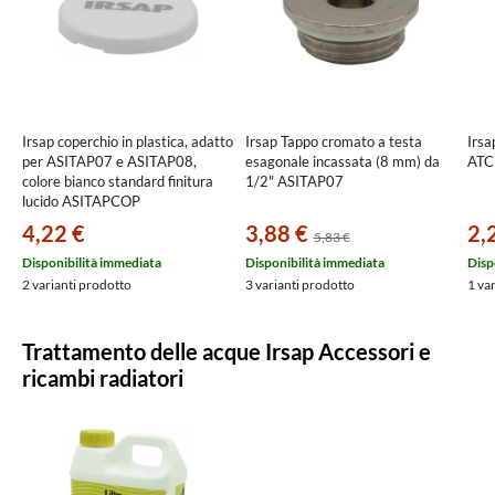
Irsap coperchio in plastica, adatto
Irsap Tappo cromato a testa
Irsa
per ASITAP07 e ASITAP08,
esagonale incassata (8 mm) da
ATC
colore bianco standard finitura
1/2" ASITAP07
lucido ASITAPCOP
4,22 €
3,88 €
2,
5,83 €
Disponibilità immediata
Disponibilità immediata
Disp
2 varianti prodotto
3 varianti prodotto
1 va
Trattamento delle acque Irsap Accessori e
ricambi radiatori