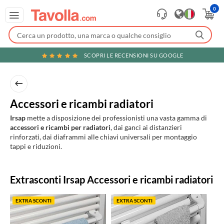
0
SCOPRI LE RECENSIONI SU GOOGLE
Accessori e ricambi radiatori
Irsap
mette a disposizione dei professionisti una vasta gamma di
accessori e ricambi per radiatori
, dai ganci ai distanzieri
rinforzati, dai diaframmi alle chiavi universali per montaggio
tappi e riduzioni.
Prodotti
Extrasconti Irsap Accessori e ricambi radiatori
in
evidenza
EXTRA SCONTI
EXTRA SCONTI