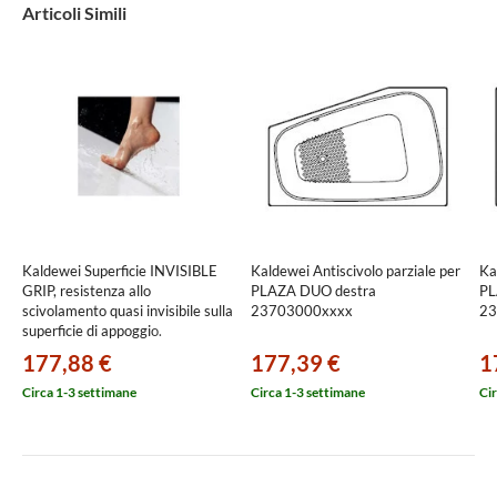
Articoli Simili
Kaldewei Superficie INVISIBLE
Kaldewei Antiscivolo parziale per
Ka
GRIP, resistenza allo
PLAZA DUO destra
PL
scivolamento quasi invisibile sulla
23703000xxxx
23
superficie di appoggio.
xxxxxxxx1001
177,88 €
177,39 €
1
Circa 1-3 settimane
Circa 1-3 settimane
Cir