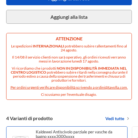
Aggiungi alla lista
ATTENZIONE
Le spedizioni
INTERNAZIONALI
potrebbero subire rallentamenti fino al
24 agosto.
Il 14/08 il servizio clienti non sarà operativo, gli ordini ricevuti verranno
messi in lavorazione lunedì 17 agosto.
Vi ricordiamo che i prodotti
NON IN DISPONIBILITÀ IMMEDIATA NEL
CENTRO LOGISTICO
potrebbero subire ritardi nella consegna durante il
periodo estivo a causa della sospensione dei trasferimenti e chiusura di
produttori e fornitori.
Per ordini urgenti verificare disponibilità scrivendo a
ordini@tavolla.com
.
Ci scusiamo per l'eventuale disagio.
4 Varianti di prodotto
Vedi tutte
Kaldewei Antiscivolo parziale per vasche da
bagno xxxx3000xxxx