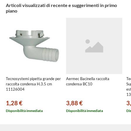
Articoli visualizzati di recente e suggerimenti in primo
piano
Tecnosystemi pipetta grande per
Aermec Bacinella raccolta
Te
raccolta condensa H.3.5 cm
condensa BC10
Su
11126004
es
13
1,28 €
3,88 €
3
Disponibilità immediata
Disponibilità immediata
Di