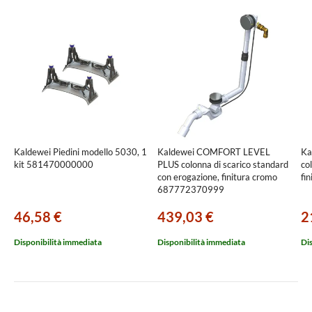
Kaldewei Piedini modello 5030, 1
Kaldewei COMFORT LEVEL
Ka
kit 581470000000
PLUS colonna di scarico standard
co
con erogazione, finitura cromo
fi
687772370999
46,58 €
439,03 €
2
Disponibilità immediata
Disponibilità immediata
Di