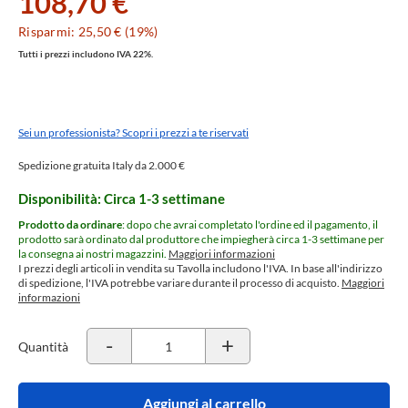
108,70 €
Risparmi: 25,50 € (19%)
Tutti i prezzi includono IVA 22%.
Sei un professionista? Scopri i prezzi a te riservati
Spedizione gratuita Italy da 2.000 €
Disponibilità: Circa 1-3 settimane
Prodotto da ordinare
: dopo che avrai completato l'ordine ed il pagamento, il
prodotto sarà ordinato dal produttore che impiegherà circa 1-3 settimane per
la consegna ai nostri magazzini.
Maggiori informazioni
I prezzi degli articoli in vendita su Tavolla includono l'IVA. In base all'indirizzo
di spedizione, l'IVA potrebbe variare durante il processo di acquisto.
Maggiori
informazioni
-
+
Quantità
Aggiungi al carrello