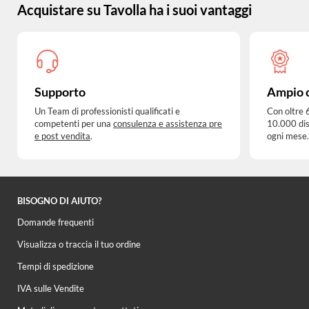
Acquistare su Tavolla ha i suoi vantaggi
Supporto
Ampio 
Un Team di professionisti qualificati e
Con oltre 
competenti per una
consulenza e assistenza pre
10.000 dis
e post vendita
.
ogni mese.
BISOGNO DI AIUTO?
Domande frequenti
Visualizza o traccia il tuo ordine
Tempi di spedizione
IVA sulle Vendite