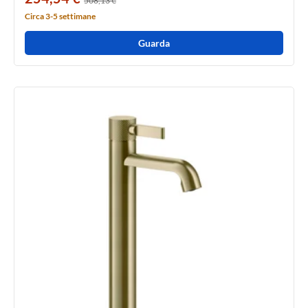
508,13 €
Circa 3-5 settimane
Guarda