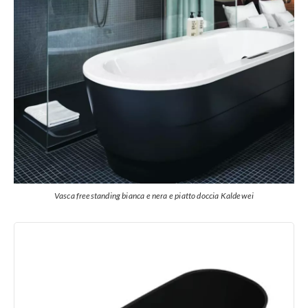
Vasca freestanding bianca e nera e piatto doccia Kaldewei