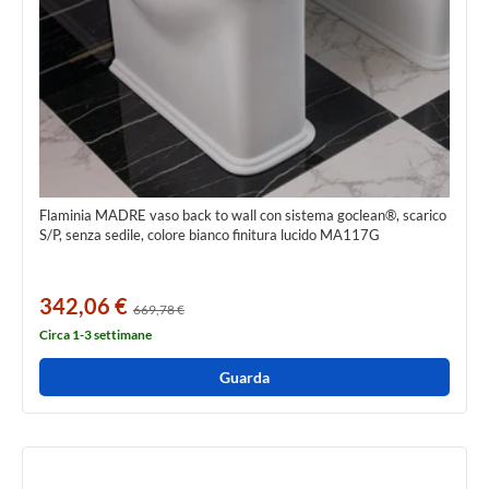
Flaminia MADRE vaso back to wall con sistema goclean®, scarico
S/P, senza sedile, colore bianco finitura lucido MA117G
342,06 €
669,78 €
Circa 1-3 settimane
Guarda