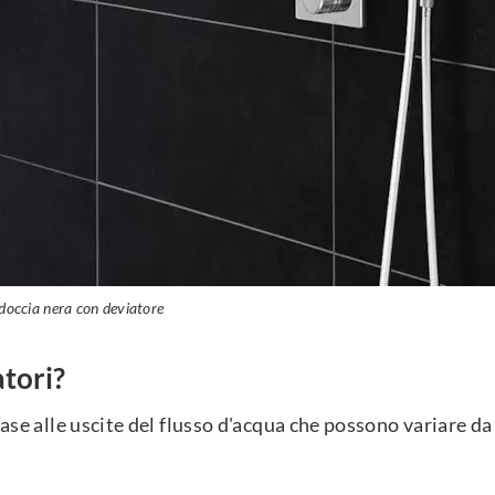
doccia nera con deviatore
atori?
 base alle uscite del flusso d'acqua che possono variare d