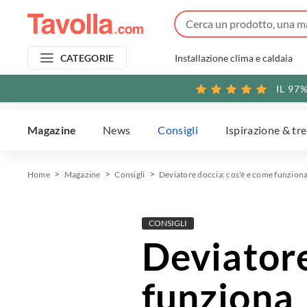
Installazione clima e caldaia
CATEGORIE
IL 97
Magazine
News
Consigli
Ispirazione & tr
Home
Magazine
Consigli
Deviatore doccia: cos'è e come funzion
CONSIGLI
Deviatore
funziona