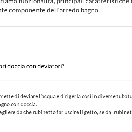
riamo funzionalità, principali caratteristiche 
ante componente dell'arredo bagno.
ori doccia con deviatori?
ette di deviare l'acqua e dirigerla così in diverse tubat
bagno con doccia.
egliere da che rubinetto far uscire il getto, se dal rubinet