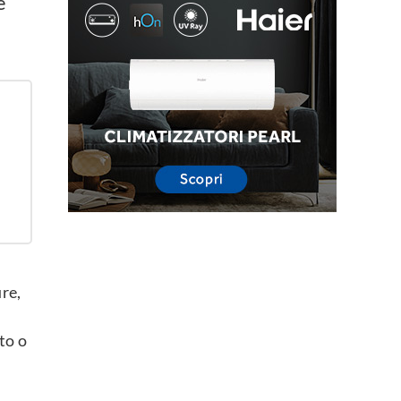
e
ure,
to o