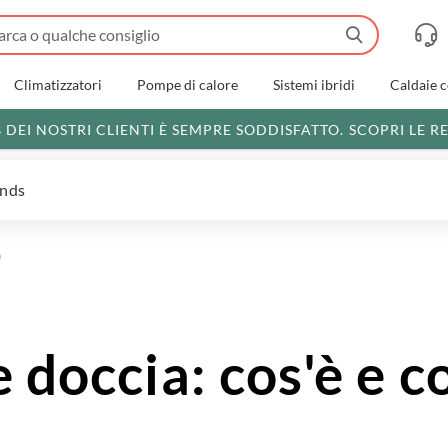
Climatizzatori
Pompe di calore
Sistemi ibridi
Caldaie 
% DEI NOSTRI CLIENTI È SEMPRE SODDISFATTO.
SCOPRI LE R
ends
a
 doccia: cos'è e 