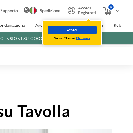
0
Accedi
Supporto
Spedizione
Registrati
condensazione
Agevolazioni fiscali
Extra Sconti
Rubinette
Accedi
ECENSIONI SU GOOGLE
Nuovo Cliente?
Clicca qui
.
su Tavolla