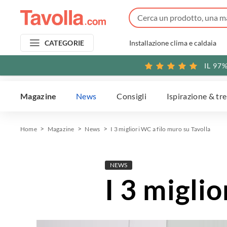
Installazione clima e caldaia
CATEGORIE
IL 97
Magazine
News
Consigli
Ispirazione & tr
Home
Magazine
News
I 3 migliori WC a filo muro su Tavolla
NEWS
I 3 migli