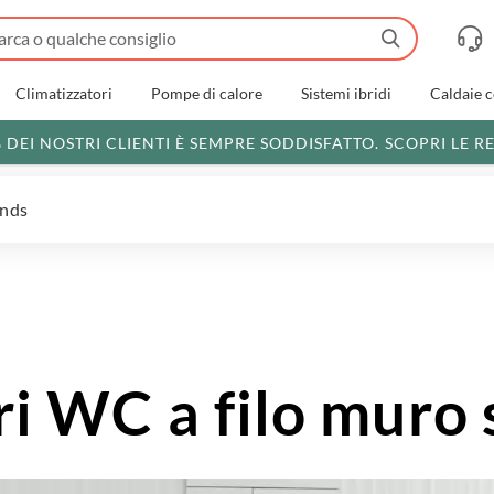
Climatizzatori
Pompe di calore
Sistemi ibridi
Caldaie 
% DEI NOSTRI CLIENTI È SEMPRE SODDISFATTO.
SCOPRI LE R
ends
ori WC a filo muro 