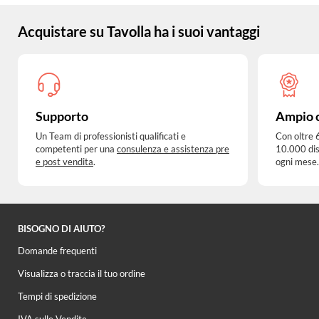
Acquistare su Tavolla ha i suoi vantaggi
Supporto
Ampio 
Un Team di professionisti qualificati e
Con oltre 
competenti per una
consulenza e assistenza pre
10.000 dis
e post vendita
.
ogni mese.
BISOGNO DI AIUTO?
Domande frequenti
Visualizza o traccia il tuo ordine
Tempi di spedizione
IVA sulle Vendite