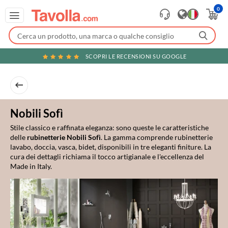
0
SCOPRI LE RECENSIONI SU GOOGLE
Nobili Sofì
Stile classico e raffinata eleganza: sono queste le caratteristiche
delle
rubinetterie Nobili Sofì
. La gamma comprende rubinetterie
lavabo, doccia, vasca, bidet, disponibili in tre eleganti finiture. La
cura dei dettagli richiama il tocco artigianale e l'eccellenza del
Made in Italy.