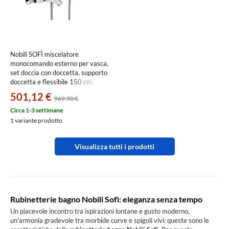
Nobili SOFÌ miscelatore
monocomando esterno per vasca,
set doccia con doccetta, supporto
doccetta e flessibile 150 cm,
finitura cromo SI98110CR
501,12 €
969,90 €
Circa 1-3 settimane
1 variante prodotto
Visualizza tutti i prodotti
Rubinetterie bagno Nobili Sofì: eleganza senza tempo
Un piacevole incontro tra ispirazioni lontane e gusto moderno,
un'armonia gradevole tra morbide curve e spigoli vivi: queste sono le