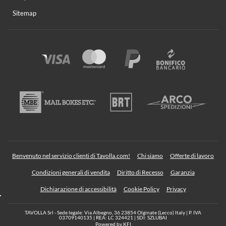
Sitemap
Benvenuto nel servizio clienti di Tavolla.com!
Chi siamo
Offerte di lavoro
Condizioni generali di vendita
Diritto di Recesso
Garanzia
Dichiarazione di accessibilità
Cookie Policy
Privacy
TAVOLLA Srl - Sede legale: Via Albegno, 36 23854 Olginate (Lecco) Italy | P. IVA
03709140135 | REA: LC 324421 | SDI: SZLUBAI
Powered by
KFI