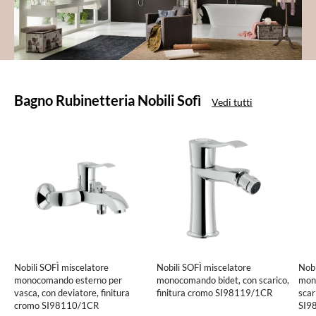
Prodotti
Bagno Rubinetteria Nobili Sofì
Vedi tutti
in
evidenza
Nobili SOFÌ miscelatore
Nobili SOFÌ miscelatore
Nobi
monocomando esterno per
monocomando bidet, con scarico,
mon
vasca, con deviatore, finitura
finitura cromo SI98119/1CR
scar
cromo SI98110/1CR
SI9