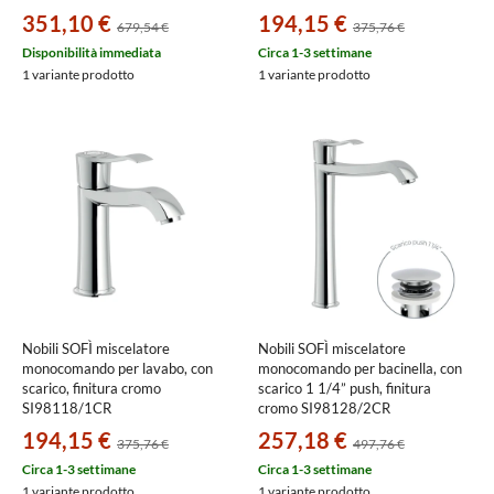
351,10 €
194,15 €
679,54 €
375,76 €
Disponibilità immediata
Circa 1-3 settimane
1 variante prodotto
1 variante prodotto
Nobili SOFÌ miscelatore
Nobili SOFÌ miscelatore
monocomando per lavabo, con
monocomando per bacinella, con
scarico, finitura cromo
scarico 1 1/4” push, finitura
SI98118/1CR
cromo SI98128/2CR
194,15 €
257,18 €
375,76 €
497,76 €
Circa 1-3 settimane
Circa 1-3 settimane
1 variante prodotto
1 variante prodotto