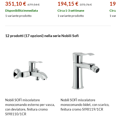
351,10 €
194,15 €
19
679,54 €
375,76 €
Disponibilità immediata
Circa 1-3 settimane
Circ
1 variante prodotto
1 variante prodotto
1 va
12 prodotti
(17 opzioni) nella serie Nobili Sofì
Nobili SOFÌ miscelatore
Nobili SOFÌ miscelatore
monocomando esterno per vasca,
monocomando bidet, con scarico,
con deviatore, finitura cromo
finitura cromo SI98119/1CR
SI98110/1CR