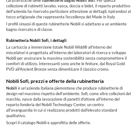
caratteristiche delle
rubinetterie bagno Nobili Sofì
. Per questa
collezione di rubinetti lavabo, vasca, doccia e bidet, il reparto produttivo
dell'azienda ha riservato particolare attenzione ai dettagli, ispirandosi al
tocco artigianale che rappresenta l'eccellenza del Made in Italy.
I profili sinuosi di queste rubinetterie Nobili si adattano a un ambiente
bagno ricercato e di classe.
Rubinetteria Nobili Sofì, i dettagli
La cartuccia a immersione totale Nobili Widd® all'interno dei
miscelatori è progettata all’interno dei laboratori di ricerca e sviluppo
Nobili per assicurare la massima sostenibilità senza compromettere il
comfort di utilizzo. Interessanti sono anche le finiture, dal Royal Gold
PVD all'Ancient Bronze senza dimenticare il classico cromo.
Nobili Sofì, prezzi e offerte della rubinetteria
Nobili
è un'azienda italiana piemontese che produce rubinetterie di
design nel massimo rispetto dell'ambiente. Sofì, come altre collezioni del
marchio, nasce dalla lavorazione di panetti d'ottone all'interno del
reparto fonderia del Nobili Technology Center, un centro
all'avanguardia in cui si realizzano prodotti dall'elevato standard
qualitativo.
Scopri il catalogo Nobili e approfitta delle offerte.