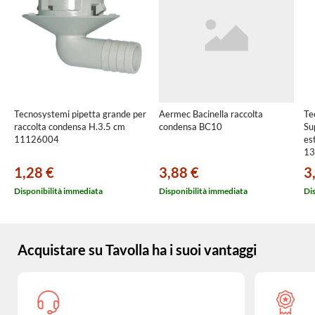
Tecnosystemi pipetta grande per
Aermec Bacinella raccolta
Te
raccolta condensa H.3.5 cm
condensa BC10
Su
11126004
es
13
1,28 €
3,88 €
3
Disponibilità immediata
Disponibilità immediata
Di
Acquistare su Tavolla ha i suoi vantaggi