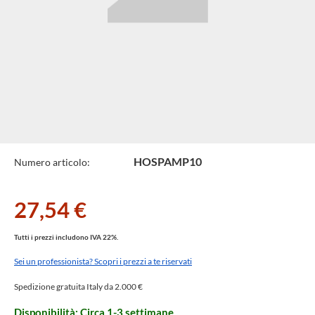
Specifiche
HOSPAMP10
Numero articolo:
Tecniche
27,54 €
Tutti i prezzi includono IVA 22%.
Sei un professionista? Scopri i prezzi a te riservati
Spedizione gratuita Italy da 2.000 €
Disponibilità: Circa 1-3 settimane