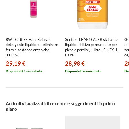
BWT Cillit FE Harz Reiniger
Sentinel LEAKSEALER sigillante
Ge
detergente liquido per eliminare
liquido additivo permanente per
de
ferro e sostanze organiche
piccole perdite, 1 litro LS-12X1L-
ze
011156
EXPB
deg
mo
29,19 €
28,98 €
2
11
Disponibilità immediata
Disponibilità immediata
Di
Articoli visualizzati di recente e suggerimenti in primo
piano