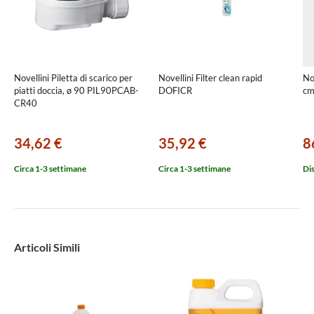
Novellini Piletta di scarico per
Novellini Filter clean rapid
Nov
piatti doccia, ø 90 PIL90PCAB-
DOFICR
cm
CR40
34,62 €
35,92 €
8
Circa 1-3 settimane
Circa 1-3 settimane
Di
Articoli Simili