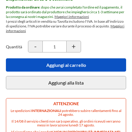
Prodotto da ordinare
: dopo che avrai completato l'ordine ed il pagamento, il
prodotto sarà ordinato dal produttore che impiegherà circa 1-3 settimane per
la consegna ai nostri magazzini.
Maggiori informazioni
I prezzi degli articoli in vendita su Tavolla includono l'IVA. In base all'indirizzo
di spedizione, l'IVA potrebbe variare durante il processo di acquisto.
Maggiori
informazioni
-
+
Quantità
Aggiungi al carrello
Aggiungi alla lista
ATTENZIONE
Le spedizioni
INTERNAZIONALI
potrebbero subire rallentamenti fino al
24 agosto.
Il 14/08 il servizio clienti non sarà operativo, gli ordini ricevuti verranno
messi in lavorazione lunedì 17 agosto.
Vi ricordiamo che i prodotti
NON IN DISPONIBILITÀ IMMEDIATA NEL