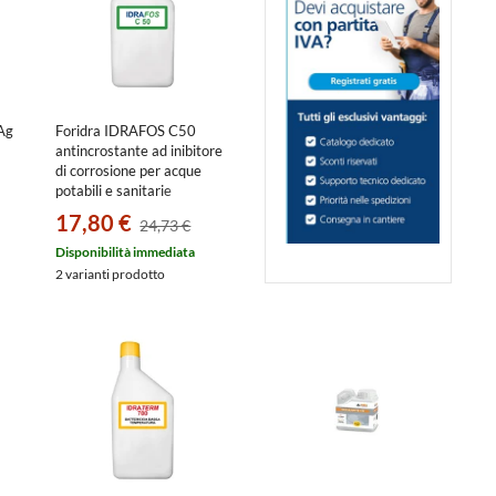
Ag
Foridra IDRAFOS C50
antincrostante ad inibitore
di corrosione per acque
potabili e sanitarie
riscaldate, bottiglia da 1 kg
17,80 €
24,73 €
I.C50B
Disponibilità immediata
2 varianti prodotto