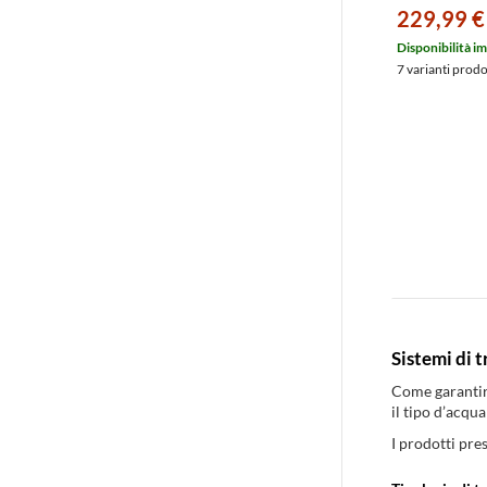
cartucce da 10
229,99 €
attacchi orient
cartuccia inox
Disponibilità i
90 μm, vaso i
7 varianti prod
10116140
Sistemi di 
Come garantire
il tipo d’acqu
I prodotti pre