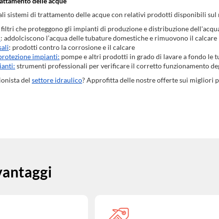
rattamento delle acque
ali sistemi di trattamento delle acque con relativi prodotti disponibili su
: filtri che proteggono gli impianti di produzione e distribuzione dell'acqu
i
: addolciscono l’acqua delle tubature domestiche e rimuovono il calcare
sali
: prodotti contro la corrosione e il calcare
protezione impianti:
pompe e altri prodotti in grado di lavare a fondo le 
ianti:
strumenti professionali per verificare il corretto funzionamento deg
ionista del
settore idraulico
? Approfitta delle nostre offerte sui migliori 
 vantaggi