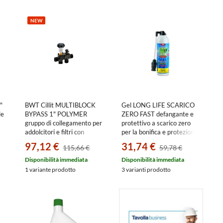
NEW
"
BWT Cillit MULTIBLOCK
Gel LONG LIFE SCARICO
le
BYPASS 1" POLYMER
ZERO FAST defangante e
gruppo di collegamento per
protettivo a scarico zero
addolcitori e filtri con
per la bonifica e protezione
sistema by-pass integrato
degli impianti termici
97,12 €
31,74 €
115,66 €
59,78 €
125505771
moderatamente sporchi,
400 ml 11316095
Disponibilità immediata
Disponibilità immediata
1 variante prodotto
3 varianti prodotto