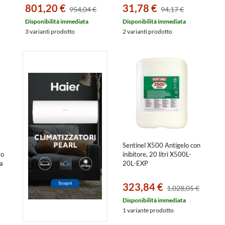
di processo 013620AA
801,20 €
31,78 €
954,04 €
94,17 €
Disponibilità immediata
Disponibilità immediata
3 varianti prodotto
2 varianti prodotto
Sentinel X500 Antigelo con
vo
inibitore, 20 litri X500L-
za
20L-EXP
323,84 €
1.028,05 €
Disponibilità immediata
1 variante prodotto