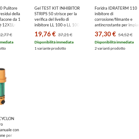
0 Pulitore
Gel TEST KIT INHIBITOR
Foridra IDRATERM 110
esidui della
STRIPS 50 strisce per la
inibitore di
flacone da 1
verifica del livello di
corrosione/filmante e
Q-12X1L-
inibitore LL 100 o LL 100
antincrostante per impia
COMBI 15501155
di riscaldamento a pH
19,76 €
37,30 €
2,77 €
37,21 €
54,52 €
neutro, indicato per
defangatori IDRAMAG,
mmediata
Disponibilità immediata
Disponibilità immediata
bottiglia da 0.5 kg
otto
1 variante prodotto
2 varianti prodotto
I.110B05
 CYCLON
ro
anuale con
lone per