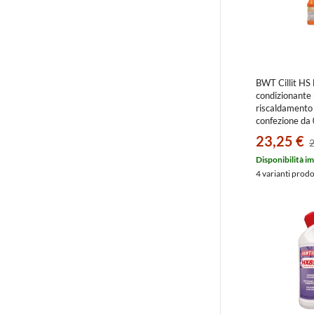
BWT Cillit HS
condizionante p
riscaldamento
confezione da
010128AA
23,25 €
2
Disponibilità i
4 varianti prod