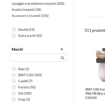
Lavaggio e protezione impianti (202)
Analisi impianti (18)
Accessori e ricambi (135)
Novità (54)
311 prodott
Extra sconti (25)
Marchi
Filtra
Baxi (1)
BWT Cillit (343)
Caleffi (7)
Foridra (92)
BWT Cillit Eur
Gel (100)
PN6 PB filtro 
010540
Irsap (3)