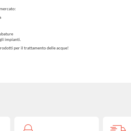
l mercato:
a
tubature
li impianti.
prodotti per il trattamento delle acque!