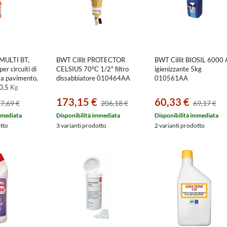
 MULTI BT,
BWT Cillit PROTECTOR
BWT Cillit BIOSIL 6000 
er circuiti di
CELSIUS 70°C 1/2" filtro
igienizzante 5kg
 a pavimento,
dissabbiatore 010464AA
010561AA
 0,5 Kg
173,15 €
60,33 €
7,69 €
206,18 €
69,17 €
mmediata
Disponibilità immediata
Disponibilità immediata
otto
3 varianti prodotto
2 varianti prodotto