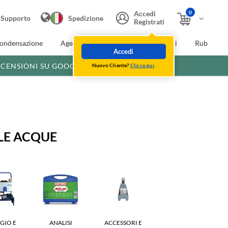
0
Accedi
Supporto
Spedizione
Registrati
condensazione
Agevolazioni fiscali
Extra Sconti
Rubinette
Accedi
ECENSIONI SU GOOGLE
Nuovo Cliente?
Clicca qui
.
LE ACQUE
GIO E
ANALISI
ACCESSORI E