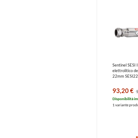
Sentinel SESI I
elettrolitico d
22mm SESI22
93,20 €
1
Disponibilità i
1 variante prod