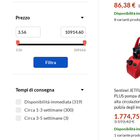
Novellini (19)
86,38 €
1
RBM (16)
Disponibilità i
Sentinel (38)
Prezzo
8 varianti prod
Watts (3)
3.56
10914.6
Filtra
Tempi di consegna
Sentinel JET
PLUS pompa di
alta circolazio
Disponibilità immediata (319)
pulizia degli im
Circa 1-3 settimane (300)
riscaldamento
1.774,75
Circa 3-5 settimane (3)
compromessi d
3.193,42 €
JET-RAPIDP
Disponibilità i
1 variante prod