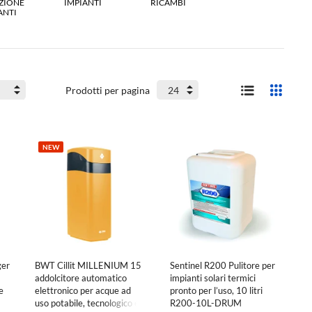
ZIONE
IMPIANTI
RICAMBI
ANTI
Prodotti per pagina
NEW
ger
BWT Cillit MILLENIUM 15
Sentinel R200 Pulitore per
addolcitore automatico
impianti solari termici
e
elettronico per acque ad
pronto per l’uso, 10 litri
uso potabile, tecnologico e
R200-10L-DRUM