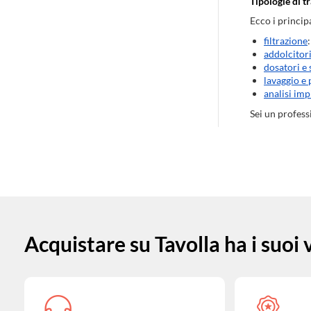
Tipologie di t
Ecco i princip
filtrazione
addolcitor
dosatori e 
lavaggio e 
analisi imp
Sei un profess
Acquistare su Tavolla ha i suoi