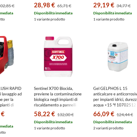
EXPB
28,98 €
29,19 €
02,85 €
65,71 €
34,77 €
mmediata
Disponibilità immediata
Disponibilità immediata
otto
1 variante prodotto
1 variante prodotto
FLUSH RAPID
Sentinel X700 Biocida,
Gel GELPHOS L 15
 lavaggio ad
previene la contaminazione
anticalcare e anticorrosi
ne per la
biologica negli impianti di
per impianti idrici, durez
pianti di
riscaldamento a pannelli
acqua <15 °f 10702512
radianti, 1 litro X700L-
 €
58,22 €
66,09 €
132,00 €
124,44 €
a depositi
12X1L-EXPB
LUS-EURO
Disponibilità immediata
Disponibilità immediata
mmediata
1 variante prodotto
2 varianti prodotto
otto