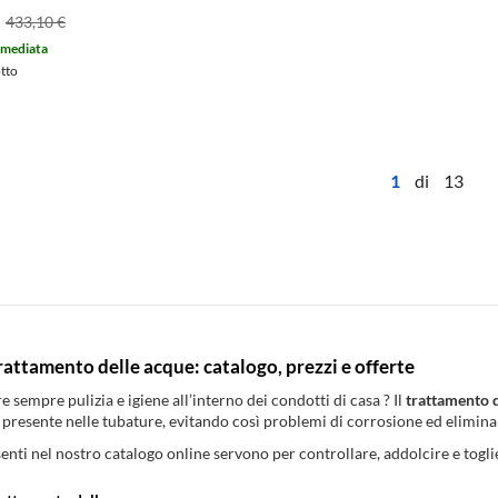
", con
433,10 €
abili e
 microstirato
mmediata
n SAN
otto
1
di 13
trattamento delle acque: catalogo, prezzi e offerte
 sempre pulizia e igiene all’interno dei condotti di casa ? Il
trattamento 
a presente nelle tubature, evitando così problemi di corrosione ed elimina
senti nel nostro catalogo online servono per controllare, addolcire e toglie