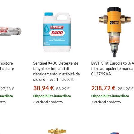
nibitore
Sentinel X400 Detergente
BWT Cillit Eurodiago 3/4
el calcare
fanghi per impianti di
filtro autopulente manua
riscaldamento in attività da
012799AA
più di 6 mesi, 1 litro X400L-
12X1L-EXPB
38,94 €
238,72 €
97,23 €
88,29 €
284,26 €
mmediata
Disponibilità immediata
Disponibilità immediata
otto
3 varianti prodotto
7 varianti prodotto