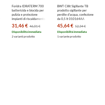
Foridra IDRATERM 700
BWT Cillit Sigillante TB
battericida e biocida per
prodotto sigillante per
pulizia e protezione
perdite d'acqua, confezione
nti
impianti di riscaldamento o
da 0,5 lt 010164AA
climatizzazione a bassa
31,46 €
45,64 €
46,01 €
52,34 €
temperatura, bottiglia da 1
kg I.700B
Disponibilità immediata
Disponibilità immediata
2 varianti prodotto
1 variante prodotto