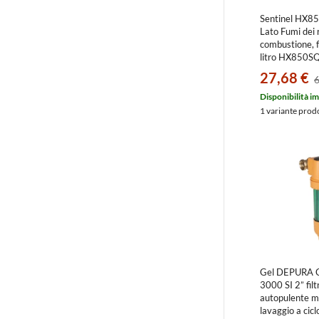
Sentinel HX85
Lato Fumi dei r
combustione, 
litro HX850S
EXPA
27,68 €
6
Disponibilità i
1 variante prod
Gel DEPURA
3000 SI 2” filt
autopulente m
lavaggio a cic