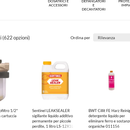
DOSATRICI E
DEFANGATORI
PROTE
ACCESSORI
E
IMPI
DECANTATORI
i
(622 opzioni)
Ordina per
ofiltro 1/2"
Sentinel LEAKSEALER
BWT Cillit FE Harz Reini
a cartuccia
sigillante liquido additivo
detergente liquido per
permanente per piccole
eliminare ferro e sostanz
perdite, 1 litro LS-12X1L-
organiche 011156