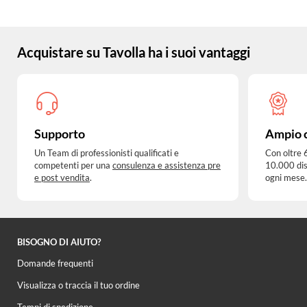
Acquistare su Tavolla ha i suoi vantaggi
Supporto
Ampio 
Un Team di professionisti qualificati e
Con oltre 
competenti per una
consulenza e assistenza pre
10.000 dis
e post vendita
.
ogni mese.
BISOGNO DI AIUTO?
Domande frequenti
Visualizza o traccia il tuo ordine
Tempi di spedizione