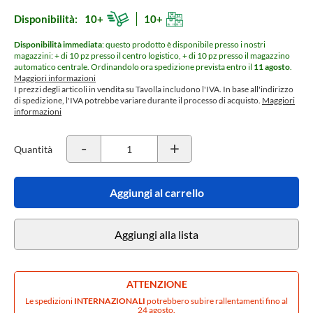
Disponibilità:
10+
10+
Disponibilità immediata
: questo prodotto è disponibile presso i nostri
magazzini: + di 10 pz presso il centro logistico, + di 10 pz presso il magazzino
automatico centrale.
Ordinandolo ora spedizione prevista entro il
11 agosto
.
Maggiori informazioni
I prezzi degli articoli in vendita su Tavolla includono l'IVA. In base all'indirizzo
di spedizione, l'IVA potrebbe variare durante il processo di acquisto.
Maggiori
informazioni
-
+
Quantità
Aggiungi al carrello
Aggiungi alla lista
ATTENZIONE
Le spedizioni
INTERNAZIONALI
potrebbero subire rallentamenti fino al
24 agosto.