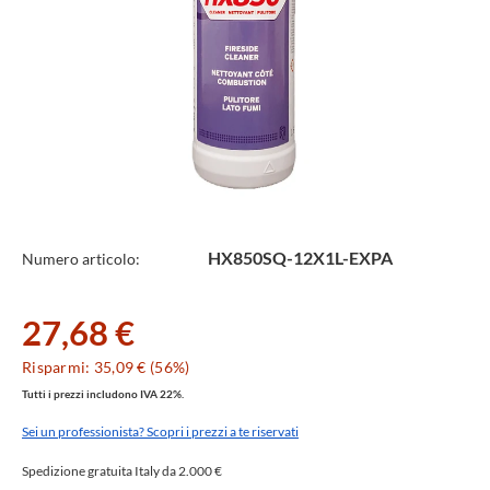
Specifiche
HX850SQ-12X1L-EXPA
Numero articolo:
Tecniche
27,68 €
Risparmi: 35,09 € (56%)
Tutti i prezzi includono IVA 22%.
Sei un professionista? Scopri i prezzi a te riservati
Spedizione gratuita Italy da 2.000 €