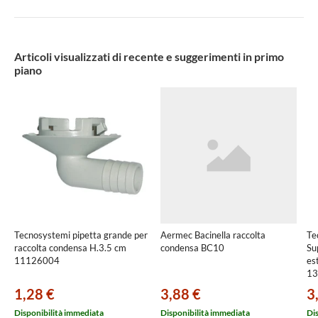
Articoli visualizzati di recente e suggerimenti in primo
piano
Tecnosystemi pipetta grande per
Aermec Bacinella raccolta
Te
raccolta condensa H.3.5 cm
condensa BC10
Su
11126004
es
13
1,28 €
3,88 €
3
Disponibilità immediata
Disponibilità immediata
Di