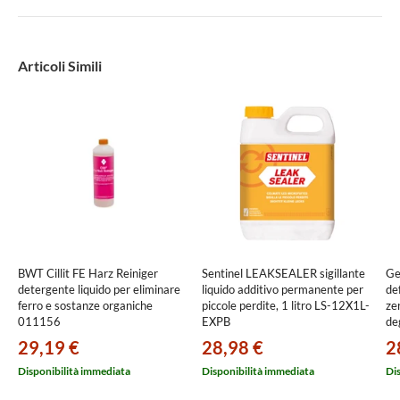
Articoli Simili
BWT Cillit FE Harz Reiniger
Sentinel LEAKSEALER sigillante
Ge
detergente liquido per eliminare
liquido additivo permanente per
de
ferro e sostanze organiche
piccole perdite, 1 litro LS-12X1L-
ze
011156
EXPB
deg
mo
29,19 €
28,98 €
2
11
Disponibilità immediata
Disponibilità immediata
Di