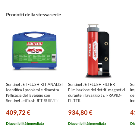
Prodotti della stessa serie
Sentinel JETFLUSH KIT ANALISI
Sentinel JETFLUSH FILTER
Se
Identifica i problemi e dimostra
Eliminazione dei detriti magnetici
im
l’efficacia del lavaggio con
durante il lavaggio JET-RAPID-
de
Sentinel JetFlush JET-SURVEY-
FILTER
inc
KIT-EXP2
X1
409,72 €
934,80 €
4
Disponibilità immediata
Disponibilità immediata
Di