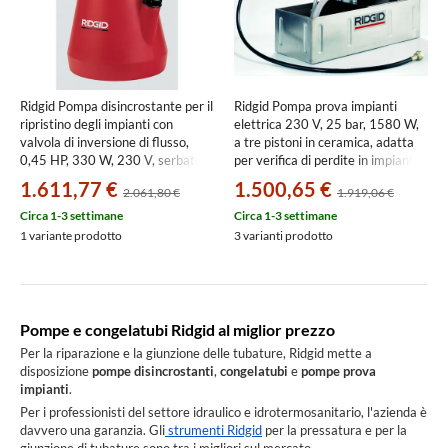
Ridgid Pompa disincrostante per il
Ridgid Pompa prova impianti
ripristino degli impianti con
elettrica 230 V, 25 bar, 1580 W,
valvola di inversione di flusso,
a tre pistoni in ceramica, adatta
0,45 HP, 330 W, 230 V, serbatoio
per verifica di perdite in impianti
da 35L, portata 90 L/min 34051
19021
1.611,77 €
1.500,65 €
2.061,80 €
1.919,06 €
Circa 1-3 settimane
Circa 1-3 settimane
1 variante prodotto
3 varianti prodotto
Pompe e congelatubi Ridgid al miglior prezzo
Per la riparazione e la giunzione delle tubature, Ridgid mette a
disposizione
pompe disincrostanti
,
congelatubi
e
pompe prova
impianti
.
Per i professionisti del settore idraulico e idrotermosanitario, l'azienda è
davvero una garanzia. Gli
strumenti Ridgid
per la pressatura e per la
giunzione di tubature sono tra i migliori sul mercato.