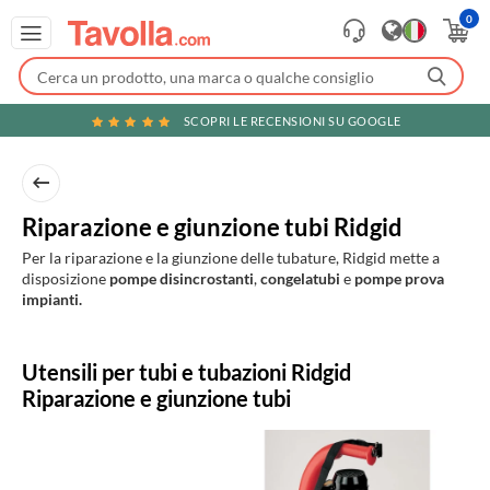
0
SCOPRI LE RECENSIONI SU GOOGLE
Riparazione e giunzione tubi Ridgid
Per la riparazione e la giunzione delle tubature, Ridgid mette a
disposizione
pompe disincrostanti
,
congelatubi
e
pompe prova
impianti.
Prodotti
Utensili per tubi e tubazioni Ridgid
in
Riparazione e giunzione tubi
evidenza