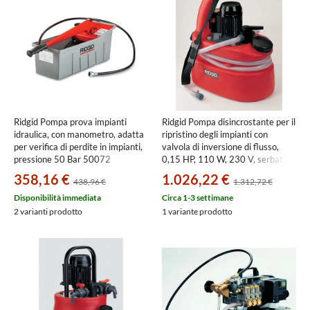
Ridgid Pompa prova impianti
Ridgid Pompa disincrostante per il
idraulica, con manometro, adatta
ripristino degli impianti con
per verifica di perdite in impianti,
valvola di inversione di flusso,
pressione 50 Bar 50072
0,15 HP, 110 W, 230 V, serbatoio
da 13L, portata 40 L/min 57276
358,16 €
1.026,22 €
438,96 €
1.312,72 €
Disponibilità immediata
Circa 1-3 settimane
2 varianti prodotto
1 variante prodotto