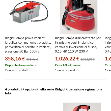
Ridgid Pompa prova impianti
Ridgid Pompa disincrostante per
Ridg
idraulica, con manometro, adatta
il ripristino degli impianti con
il r
per verifica di perdite in impianti,
valvola di inversione di flusso,
valv
pressione 50 Bar 50072
0,15 HP, 110 W, 230 V,
0,45
serbatoio da 13L, portata 40
serb
358,16 €
1.026,22 €
1.
438,96 €
1.312,72 €
L/min 57276
L/m
Disponibilità immediata
Circa 1-3 settimane
Circ
2 varianti prodotto
1 variante prodotto
1 va
4 prodotti
(7 opzioni) nella serie Ridgid Riparazione e giunzione
tubi