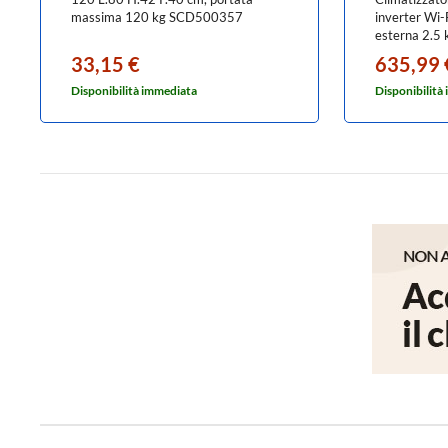
massima 120 kg SCD500357
inverter Wi-F
esterna 2.5
BTU RAS-B
33,15 €
635,99 
10J2AVSG-
Disponibilità immediata
Disponibilità