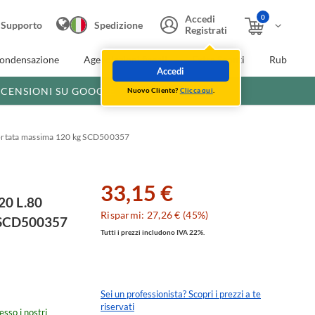
0
Accedi
Supporto
Spedizione
Registrati
condensazione
Agevolazioni fiscali
Extra Sconti
Rubinette
Accedi
ECENSIONI SU GOOGLE
Nuovo Cliente?
Clicca qui
.
portata massima 120 kg SCD500357
33,15 €
20 L.80
Risparmi: 27,26 € (45%)
g SCD500357
Tutti i prezzi includono IVA 22%.
Sei un professionista? Scopri i prezzi a te
riservati
esso i nostri