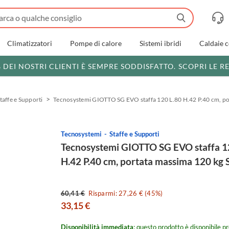
Climatizzatori
Pompe di calore
Sistemi ibridi
Caldaie 
% DEI NOSTRI CLIENTI È SEMPRE SODDISFATTO.
SCOPRI LE R
taffe e Supporti
Tecnosystemi GIOTTO SG EVO staffa 120 L.80 H.42 P.40 cm, 
Tecnosystemi
Staffe e Supporti
Tecnosystemi GIOTTO SG EVO staffa 1
H.42 P.40 cm, portata massima 120 k
60,41 €
Risparmi: 27,26 € (45%)
33,15 €
Disponibilità immediata
: questo prodotto è disponibile pr