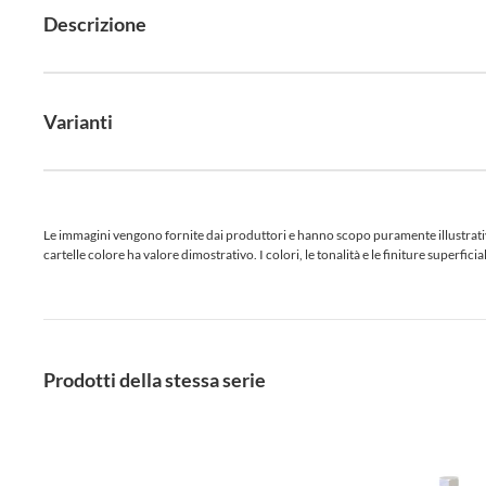
Descrizione
Varianti
Le immagini vengono fornite dai produttori e hanno scopo puramente illustrativo.
cartelle colore ha valore dimostrativo. I colori, le tonalità e le finiture superf
Prodotti della stessa serie