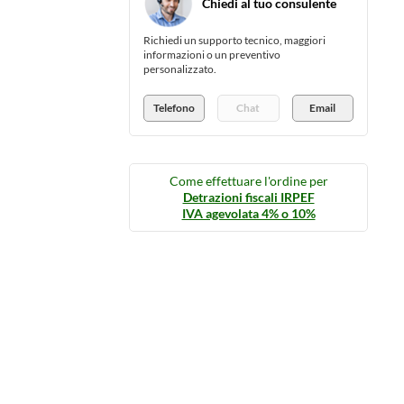
Chiedi al tuo consulente
Richiedi un supporto tecnico, maggiori
informazioni o un preventivo
personalizzato.
Telefono
Chat
Email
Come effettuare l'ordine per
Detrazioni fiscali IRPEF
IVA agevolata 4% o 10%