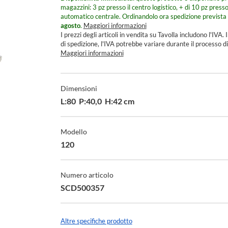
magazzini: 3 pz presso il centro logistico, + di 10 pz press
automatico centrale.
Ordinandolo ora spedizione prevista 
agosto
.
Maggiori informazioni
I prezzi degli articoli in vendita su Tavolla includono l'IVA. I
di spedizione, l'IVA potrebbe variare durante il processo di
Maggiori informazioni
Specifiche
Tecniche
Dimensioni
L:80 P:40,0 H:42 cm
Modello
120
Numero articolo
SCD500357
Altre specifiche prodotto