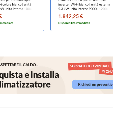
i colore bianco | unità
inverter Wi-Fi bianco | unità esterna
 kW unità interna 10000
5.3 kW unità interne 9000+12000
10G3KVSG-E+RAS-
BTU MXZ-2F53VF+MSZ-
€
1.842,25 €
E1
BT[25|35]VGK
 immediata
Disponibilità immediata