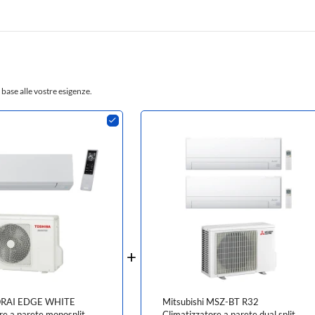
 base alle vostre esigenze.
ORAI EDGE WHITE
Mitsubishi MSZ-BT R32
re a parete monosplit
Climatizzatore a parete dual split