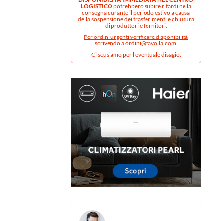
LOGISTICO
potrebbero subire ritardi nella
consegna durante il periodo estivo a causa
della sospensione dei trasferimenti e chiusura
di produttori e fornitori.
Per ordini urgenti verificare disponibilità
scrivendo a
ordini@tavolla.com
.
Ci scusiamo per l'eventuale disagio.