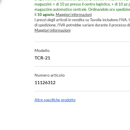
magazzini: + di 10 pz presso il centro logistico, + di 10 pz p
magazzino automatico centrale.
Ordinandolo ora spedizio
il
10 agosto
.
Maggiori informazioni
I prezzi degli articoli in vendita su Tavolla includono l'IVA. I
di spedizione, l'IVA potrebbe variare durante il processo di
Maggiori informazioni
Specifiche
Tecniche
Modello
TCR-21
Numero articolo
11126312
Altre specifiche prodotto