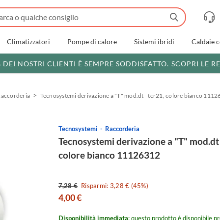
Climatizzatori
Pompe di calore
Sistemi ibridi
Caldaie 
% DEI NOSTRI CLIENTI È SEMPRE SODDISFATTO.
SCOPRI LE R
accorderia
Tecnosystemi derivazione a "T" mod.dt - tcr21, colore bianco 111
Tecnosystemi
Raccorderia
Tecnosystemi derivazione a "T" mod.dt 
colore bianco 11126312
7,28 €
Risparmi: 3,28 € (45%)
4,00 €
Disponibilità immediata
: questo prodotto è disponibile pr