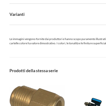
Varianti
Le immagini vengono fornite dai produttori e hanno scopo puramente illustrativo.
cartelle colore ha valore dimostrativo. I colori, le tonalità e le finiture superf
Prodotti della stessa serie