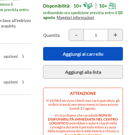
resso il
Disponibilità:
10+
10+
ne prevista entro
ordinandolo ora spedizione prevista entro il
10
agosto
.
Maggiori informazioni
n base all'indirizzo
 acquisto.
-
+
Quantità
Aggiungi al carrello
opzioni
Aggiungi alla lista
opzioni
ATTENZIONE
Il 14/08 il servizio clienti non sarà operativo, gli
ordini ricevuti verranno messi in lavorazione
lunedì 17 agosto.
Vi ricordiamo che i prodotti
NON IN
DISPONIBILITÀ IMMEDIATA NEL CENTRO
LOGISTICO
potrebbero subire ritardi nella
consegna durante il periodo estivo a causa
della sospensione dei trasferimenti e chiusura
di produttori e fornitori.