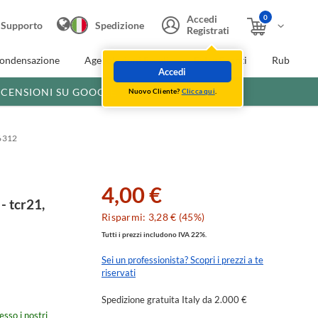
0
Accedi
Supporto
Spedizione
Registrati
condensazione
Agevolazioni fiscali
Extra Sconti
Rubinette
Accedi
ECENSIONI SU GOOGLE
Nuovo Cliente?
Clicca qui
.
26312
4,00 €
- tcr21,
Risparmi: 3,28 € (45%)
Tutti i prezzi includono IVA 22%.
Sei un professionista? Scopri i prezzi a te
riservati
Spedizione gratuita Italy da 2.000 €
esso i nostri