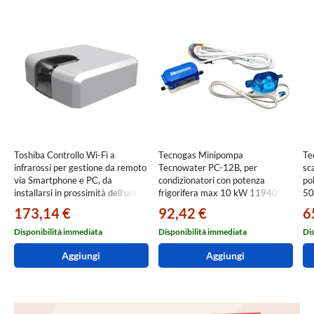
Toshiba Controllo Wi-Fi a
Tecnogas Minipompa
Te
infrarossi per gestione da remoto
Tecnowater PC-12B, per
sc
via Smartphone e PC, da
condizionatori con potenza
po
installarsi in prossimità dell’unità
frigorifera max 10 kW 11940
50
interna INWFIUNI001I000
173,14 €
92,42 €
6
Disponibilità immediata
Disponibilità immediata
Di
Aggiungi
Aggiungi