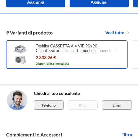
Aggiungi
Aggiungi
9 Varianti di prodotto
Vedi tutte
Toshiba CASSETTA A 4 VIE 90x90
Climatizzatore a cassetta monosplit inverter |
unità esterna DIGITAL INVERTER 6.7 kW unità
2.333,26 €
interna 22000 BTU RAV-GM801ATP-E+RAV-
Disponibilità immediata
HM801UTP-E
Chiedi al tuo consulente
Telefono
Chat
Email
Complementi e Accessori
Filtra