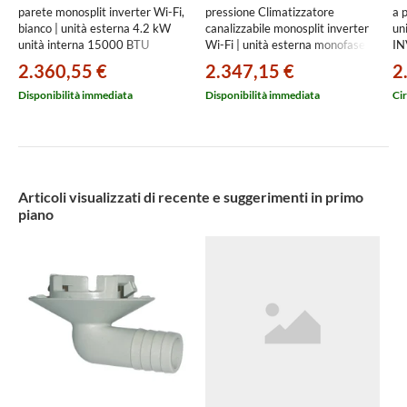
parete monosplit inverter Wi-Fi,
pressione Climatizzatore
a 
bianco | unità esterna 4.2 kW
canalizzabile monosplit inverter
un
unità interna 15000 BTU
Wi-Fi | unità esterna monofase
IN
SB.FTXJ42AW9/RXJA
10.5 kW unità interna 35000
32
2.360,55 €
2.347,15 €
2
BTU
E+
1U105S2SS2FA+AD105S2SM9FA(H)
Disponibilità immediata
Disponibilità immediata
Cir
Articoli visualizzati di recente e suggerimenti in primo
piano