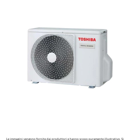
Le immagini vengono fornite dai produttori e hanno scopo puramente illustrativo. Si