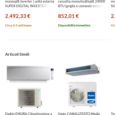
monosplit inverter | unità esterna
cassetta mono/multisplit 24000
mo
SUPER DIGITAL INVERTER 5
BTU (griglia e comando esclusi)
SU
kW unità interna 18000 BTU
RAV-HM801UTP-E
kW
2.492,33 €
852,01 €
2
RAV-GP561ATW-E+RAV-
RA
HM561UTP-E
H
Circa 3-5 settimane
Disponibilità immediata
Cir
Articoli Simili
Daikin EMURA Climatizzatore a
Haier CANALIZZATO Media
To