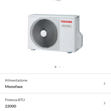
Specifiche
Alimentazione
Tecniche
Monofase
Potenza BTU
22000