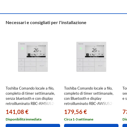
Necessari e consigliati per l'installazione
Toshiba Comando locale a filo,
Toshiba Comando locale a filo,
To
completo di timer settimanale,
completo di timer settimanale,
se
senza bluetooth e con display
con Bluetooth e display
e 
retroilluminato RBC-AMSU52-E
retroilluminato RBC-AWSU52-E
141,08 €
179,56 €
7
Disponibilità immediata
Circa 1-3 settimane
Di