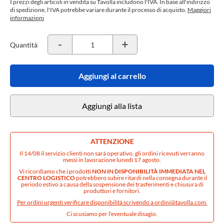
I prezzi degli articoli in vendita su Tavolla includono l'IVA. In base all'indirizzo
di spedizione, l'IVA potrebbe variare durante il processo di acquisto.
Maggiori
informazioni
-
+
Quantità
Aggiungi al carrello
Aggiungi alla lista
ATTENZIONE
Il 14/08 il servizio clienti non sarà operativo, gli ordini ricevuti verranno
messi in lavorazione lunedì 17 agosto.
Vi ricordiamo che i prodotti
NON IN DISPONIBILITÀ IMMEDIATA NEL
CENTRO LOGISTICO
potrebbero subire ritardi nella consegna durante il
periodo estivo a causa della sospensione dei trasferimenti e chiusura di
produttori e fornitori.
Per ordini urgenti verificare disponibilità scrivendo a
ordini@tavolla.com
.
Ci scusiamo per l'eventuale disagio.