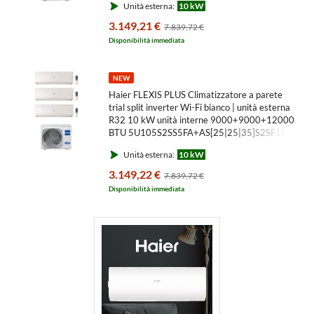
Unità esterna:
10 kW
3.149,21 €
7.839,72 €
Disponibilità immediata
NEW
Haier FLEXIS PLUS Climatizzatore a parete
trial split inverter Wi-Fi bianco | unità esterna
R32 10 kW unità interne 9000+9000+12000
BTU 5U105S2SS5FA+AS[25|25|35]S2SF1FA-
MW3
Unità esterna:
10 kW
3.149,22 €
7.839,72 €
Disponibilità immediata