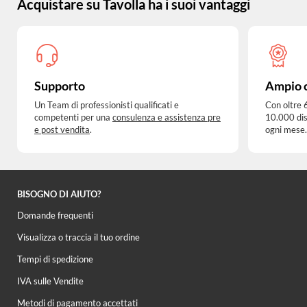
Acquistare su Tavolla ha i suoi vantaggi
Supporto
Ampio 
Un Team di professionisti qualificati e
Con oltre 
competenti per una
consulenza e assistenza pre
10.000 dis
e post vendita
.
ogni mese.
BISOGNO DI AIUTO?
Domande frequenti
Visualizza o traccia il tuo ordine
Tempi di spedizione
IVA sulle Vendite
Metodi di pagamento accettati