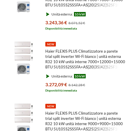
BTU 5U105S2SS5FA+AS[20|25|42]S2SF1FA-
MW3
Unità esterna:
10 kW
3.243,36 €
8.071,52 €
Disponibilità immediata
NEW
Haier FLEXIS PLUS Climatizzatore a parete
trial split inverter Wi-Fi bianco | unità esterna
R32 10 kW unità interne 7000+12000+15000
BTU 5U105S2SS5FA+AS[20|35|42]S2SF1FA-
MW3
Unità esterna:
10 kW
3.272,09 €
8.142,28 €
Disponibilità immediata
NEW
Haier FLEXIS PLUS Climatizzatore a parete
trial split inverter Wi-Fi bianco | unità esterna
R32 10 kW unità interne 9000+9000+15000
BTU 5U105S2SS5FA+AS[25|25|42]S2SF1FA-