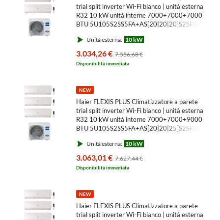
Wi-
trial split inverter Wi-Fi bianco | unità esterna
Fi
R32 10 kW unità interne 7000+7000+7000
BTU 5U105S2SS5FA+AS[20|20|20]S2SF1FA-
bianco
MW3
Unità esterna:
10 kW
|
3.034,26 €
unità
7.556,68 €
Disponibilità immediata
esterna
10
NEW
kW
Haier FLEXIS PLUS Climatizzatore a parete
unità
trial split inverter Wi-Fi bianco | unità esterna
R32 10 kW unità interne 7000+7000+9000
interne
BTU 5U105S2SS5FA+AS[20|20|25]S2SF1FA-
12000+12000+1
MW3
Unità esterna:
10 kW
BTU
3.063,01 €
7.627,44 €
Disponibilità immediata
NEW
Haier FLEXIS PLUS Climatizzatore a parete
trial split inverter Wi-Fi bianco | unità esterna