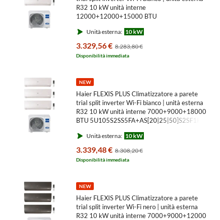
R32 10 kW unità interne
12000+12000+15000 BTU
5U105S2SS5FA+AS[35|35|42]S2SF1FA-MW3
Unità esterna:
10 kW
3.329,56 €
8.283,80 €
Disponibilità immediata
NEW
Haier FLEXIS PLUS Climatizzatore a parete
trial split inverter Wi-Fi bianco | unità esterna
R32 10 kW unità interne 7000+9000+18000
BTU 5U105S2SS5FA+AS[20|25|50]S2SF1FA-
MW3
Unità esterna:
10 kW
3.339,48 €
8.308,20 €
Disponibilità immediata
NEW
Haier FLEXIS PLUS Climatizzatore a parete
trial split inverter Wi-Fi nero | unità esterna
R32 10 kW unità interne 7000+9000+12000