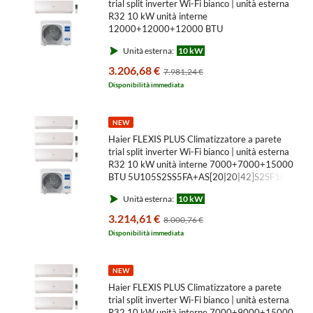
trial split inverter Wi-Fi bianco | unità esterna
R32 10 kW unità interne
12000+12000+12000 BTU
5U105S2SS5FA+AS[35|35|35]S2SF1FA-MW3
Unità esterna:
10 kW
3.206,68 €
7.981,24 €
Disponibilità immediata
NEW
Haier FLEXIS PLUS Climatizzatore a parete
trial split inverter Wi-Fi bianco | unità esterna
R32 10 kW unità interne 7000+7000+15000
BTU 5U105S2SS5FA+AS[20|20|42]S2SF1FA-
MW3
Unità esterna:
10 kW
3.214,61 €
8.000,76 €
Disponibilità immediata
NEW
Haier FLEXIS PLUS Climatizzatore a parete
trial split inverter Wi-Fi bianco | unità esterna
R32 10 kW unità interne 7000+9000+15000