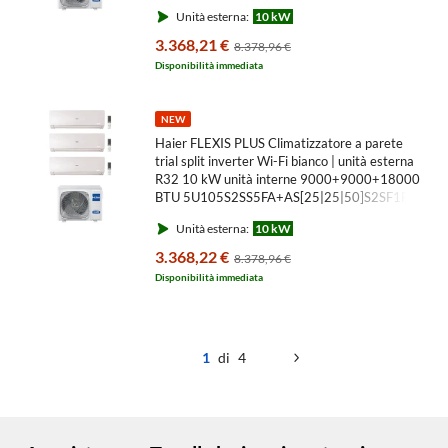
MW3
Unità esterna:
10 kW
3.368,21 €
8.378,96 €
Disponibilità immediata
NEW
Haier FLEXIS PLUS Climatizzatore a parete
trial split inverter Wi-Fi bianco | unità esterna
R32 10 kW unità interne 9000+9000+18000
BTU 5U105S2SS5FA+AS[25|25|50]S2SF1FA-
MW3
Unità esterna:
10 kW
3.368,22 €
8.378,96 €
Disponibilità immediata
1
di 4