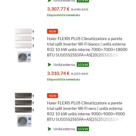
Unità esterna:
10 kW
3.307,77 €
8.230,12 €
Disponibilità immediata
NEW
Haier FLEXIS PLUS Climatizzatore a parete
trial split inverter Wi-Fi bianco | unità esterna
R32 10 kW unità interne 7000+7000+18000
BTU 5U105S2SS5FA+AS[20|20|50]S2SF1FA-
MW3
Unità esterna:
10 kW
3.310,74 €
8.237,44 €
Disponibilità immediata
NEW
Haier FLEXIS PLUS Climatizzatore a parete
trial split inverter Wi-Fi nero | unità esterna
R32 10 kW unità interne 9000+9000+9000
BTU 5U105S2SS5FA+AS[25|25|25]S2SF1FA-
MB3
Unità esterna:
10 kW