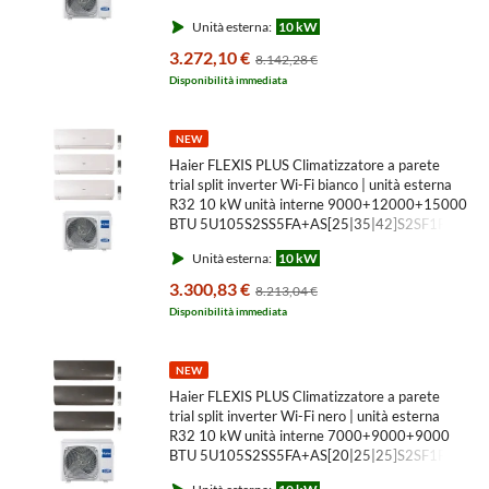
MW3
Unità esterna:
10 kW
3.272,10 €
8.142,28 €
Disponibilità immediata
NEW
Haier FLEXIS PLUS Climatizzatore a parete
trial split inverter Wi-Fi bianco | unità esterna
R32 10 kW unità interne 9000+12000+15000
BTU 5U105S2SS5FA+AS[25|35|42]S2SF1FA-
MW3
Unità esterna:
10 kW
3.300,83 €
8.213,04 €
Disponibilità immediata
NEW
Haier FLEXIS PLUS Climatizzatore a parete
trial split inverter Wi-Fi nero | unità esterna
R32 10 kW unità interne 7000+9000+9000
BTU 5U105S2SS5FA+AS[20|25|25]S2SF1FA-
MB3