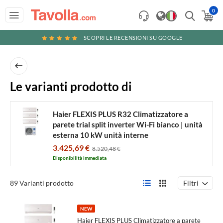
0
SCOPRI LE RECENSIONI SU GOOGLE
Haier
Le varianti prodotto di
FLEXIS
PLUS
Haier FLEXIS PLUS R32 Climatizzatore a
parete trial split inverter Wi-Fi bianco | unità
R32
esterna 10 kW unità interne
Climatizzatore
12000+12000+18000 BTU
3.425,69 €
8.520,48 €
a
Disponibilità immediata
parete
trial
Filtri
89 Varianti prodotto
split
inverter
NEW
Haier FLEXIS PLUS Climatizzatore a parete