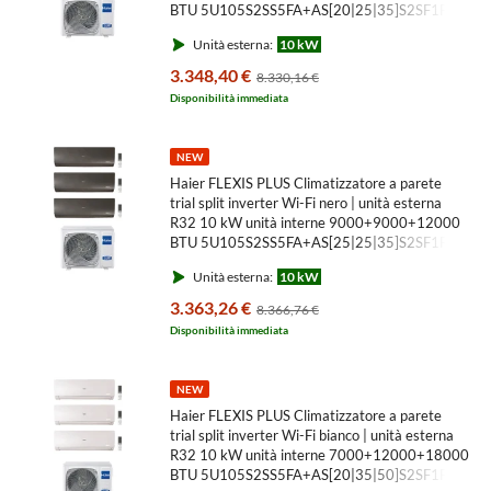
BTU 5U105S2SS5FA+AS[20|25|35]S2SF1FA-
MB3
Unità esterna:
10 kW
3.348,40 €
8.330,16 €
Disponibilità immediata
NEW
Haier FLEXIS PLUS Climatizzatore a parete
trial split inverter Wi-Fi nero | unità esterna
R32 10 kW unità interne 9000+9000+12000
BTU 5U105S2SS5FA+AS[25|25|35]S2SF1FA-
MB3
Unità esterna:
10 kW
3.363,26 €
8.366,76 €
Disponibilità immediata
NEW
Haier FLEXIS PLUS Climatizzatore a parete
trial split inverter Wi-Fi bianco | unità esterna
R32 10 kW unità interne 7000+12000+18000
BTU 5U105S2SS5FA+AS[20|35|50]S2SF1FA-