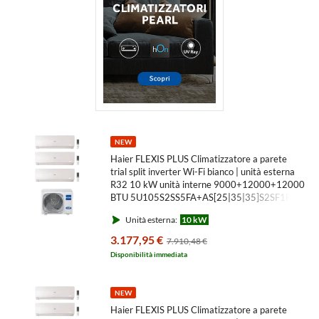
NEW
Haier FLEXIS PLUS Climatizzatore a parete
trial split inverter Wi-Fi bianco | unità esterna
R32 10 kW unità interne 9000+12000+12000
BTU 5U105S2SS5FA+AS[25|35|35]S2SF1FA-
MW3
Unità esterna:
10 kW
3.177,95 €
7.910,48 €
Disponibilità immediata
NEW
Haier FLEXIS PLUS Climatizzatore a parete