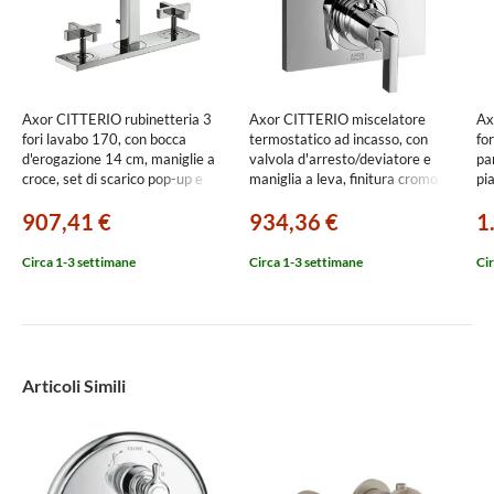
Axor CITTERIO rubinetteria 3
Axor CITTERIO miscelatore
Ax
fori lavabo 170, con bocca
termostatico ad incasso, con
fo
d'erogazione 14 cm, maniglie a
valvola d'arresto/deviatore e
pa
croce, set di scarico pop-up e
maniglia a leva, finitura cromo
pi
piastra, finitura cromo
39720000
39
907,41 €
934,36 €
1
39134000
Circa 1-3 settimane
Circa 1-3 settimane
Cir
Articoli Simili