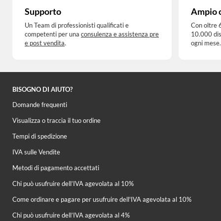
Supporto
Ampio 
Un Team di professionisti qualificati e
Con oltre 
competenti per una
consulenza e assistenza pre
10.000 dis
e post vendita
.
ogni mese.
BISOGNO DI AIUTO?
Domande frequenti
Visualizza o traccia il tuo ordine
Tempi di spedizione
IVA sulle Vendite
Metodi di pagamento accettati
Chi può usufruire dell’IVA agevolata al 10%
Come ordinare e pagare per usufruire dell'IVA agevolata al 10%
Chi può usufruire dell’IVA agevolata al 4%