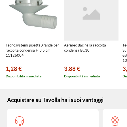
Tecnosystemi pipetta grande per
Aermec Bacinella raccolta
Te
raccolta condensa H.3.5 cm
condensa BC10
Su
11126004
es
13
1,28 €
3,88 €
3
Disponibilità immediata
Disponibilità immediata
Di
Acquistare su Tavolla ha i suoi vantaggi