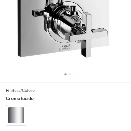
Specifiche
Finitura/Colore
Tecniche
Cromo lucido