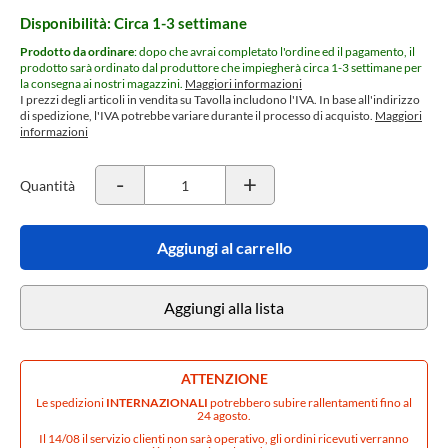
Disponibilità: Circa 1-3 settimane
Prodotto da ordinare
: dopo che avrai completato l'ordine ed il pagamento, il
prodotto sarà ordinato dal produttore che impiegherà circa 1-3 settimane per
la consegna ai nostri magazzini.
Maggiori informazioni
I prezzi degli articoli in vendita su Tavolla includono l'IVA. In base all'indirizzo
di spedizione, l'IVA potrebbe variare durante il processo di acquisto.
Maggiori
informazioni
-
+
Quantità
Aggiungi al carrello
Aggiungi alla lista
ATTENZIONE
Le spedizioni
INTERNAZIONALI
potrebbero subire rallentamenti fino al
24 agosto.
Il 14/08 il servizio clienti non sarà operativo, gli ordini ricevuti verranno