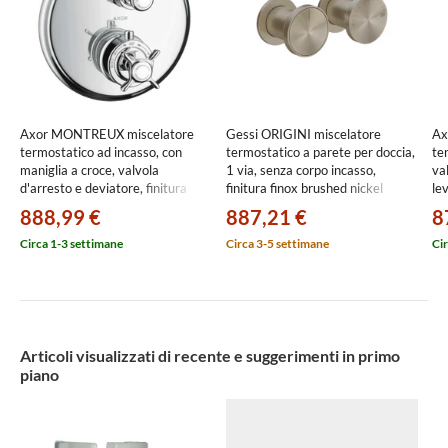
Axor MONTREUX miscelatore
Gessi ORIGINI miscelatore
Ax
termostatico ad incasso, con
termostatico a parete per doccia,
te
maniglia a croce, valvola
1 via, senza corpo incasso,
va
d'arresto e deviatore, finitura
finitura finox brushed nickel
le
cromo 16820000
66132#149
888,99 €
887,21 €
8
Circa 1-3 settimane
Circa 3-5 settimane
Cir
Articoli visualizzati di recente e suggerimenti in primo
piano