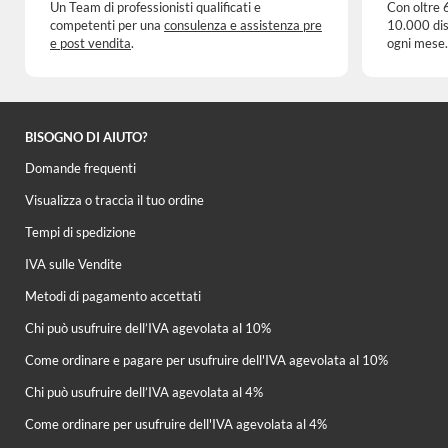
Un Team di professionisti qualificati e
Con oltre 
competenti per una
consulenza e assistenza pre
10.000 dis
e post vendita
.
ogni mese.
BISOGNO DI AIUTO?
Domande frequenti
Visualizza o traccia il tuo ordine
Tempi di spedizione
IVA sulle Vendite
Metodi di pagamento accettati
Chi può usufruire dell’IVA agevolata al 10%
Come ordinare e pagare per usufruire dell'IVA agevolata al 10%
Chi può usufruire dell’IVA agevolata al 4%
Come ordinare per usufruire dell'IVA agevolata al 4%