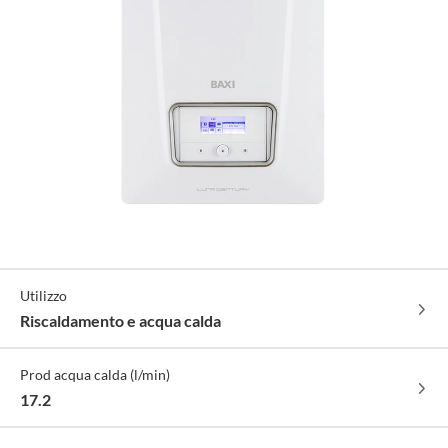
Specifiche
Utilizzo
Tecniche
Riscaldamento e acqua calda
Prod acqua calda (l/min)
17.2