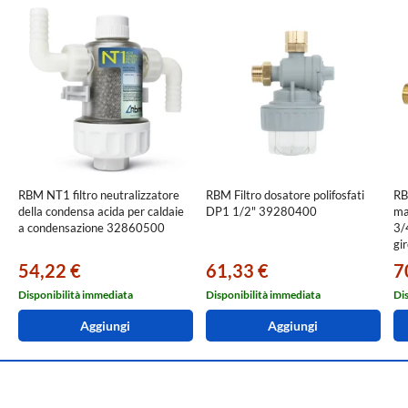
RBM NT1 filtro neutralizzatore
RBM Filtro dosatore polifosfati
RB
della condensa acida per caldaie
DP1 1/2" 39280400
ma
a condensazione 32860500
3/
gi
30
54,22 €
61,33 €
7
Disponibilità immediata
Disponibilità immediata
Di
Aggiungi
Aggiungi