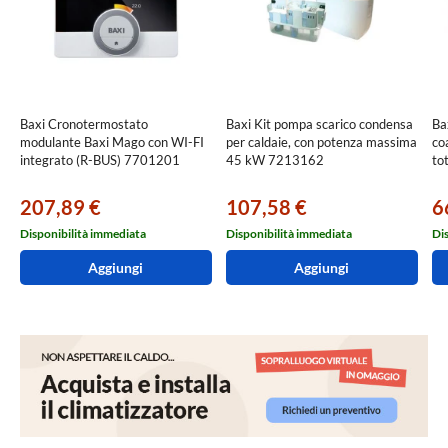
Baxi Cronotermostato
Baxi Kit pompa scarico condensa
Ba
modulante Baxi Mago con WI-FI
per caldaie, con potenza massima
co
integrato (R-BUS) 7701201
45 kW 7213162
to
207,89 €
107,58 €
6
Disponibilità immediata
Disponibilità immediata
Di
Aggiungi
Aggiungi