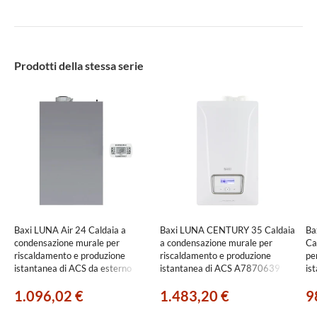
Prodotti della stessa serie
Baxi LUNA Air 24 Caldaia a
Baxi LUNA CENTURY 35 Caldaia
Ba
condensazione murale per
a condensazione murale per
Ca
riscaldamento e produzione
riscaldamento e produzione
pe
istantanea di ACS da esterno
istantanea di ACS A7870639
is
A7736261
1.096,02 €
1.483,20 €
9