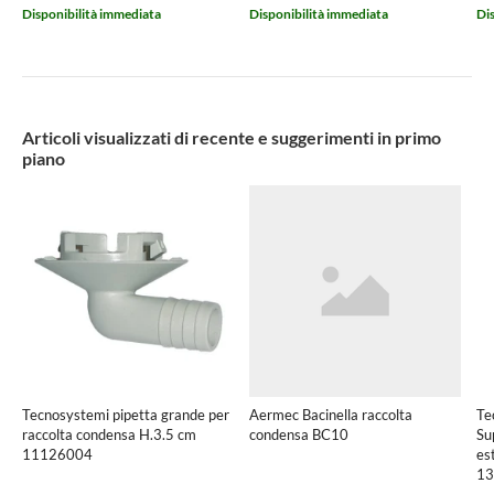
Disponibilità immediata
Disponibilità immediata
Di
Articoli visualizzati di recente e suggerimenti in primo
piano
Tecnosystemi pipetta grande per
Aermec Bacinella raccolta
Te
raccolta condensa H.3.5 cm
condensa BC10
Su
11126004
es
13