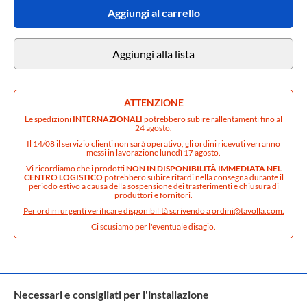
Aggiungi al carrello
Aggiungi alla lista
ATTENZIONE
Le spedizioni
INTERNAZIONALI
potrebbero subire rallentamenti fino al
24 agosto.
Il 14/08 il servizio clienti non sarà operativo, gli ordini ricevuti verranno
messi in lavorazione lunedì 17 agosto.
Vi ricordiamo che i prodotti
NON IN DISPONIBILITÀ IMMEDIATA NEL
CENTRO LOGISTICO
potrebbero subire ritardi nella consegna durante il
periodo estivo a causa della sospensione dei trasferimenti e chiusura di
produttori e fornitori.
Per ordini urgenti verificare disponibilità scrivendo a
ordini@tavolla.com
.
Ci scusiamo per l'eventuale disagio.
Necessari e consigliati per l'installazione