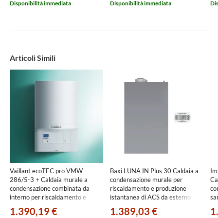
Disponibilità immediata
Disponibilità immediata
Di
Articoli Simili
Vaillant ecoTEC pro VMW
Baxi LUNA IN Plus 30 Caldaia a
Im
286/5-3 + Caldaia murale a
condensazione murale per
Ca
condensazione combinata da
riscaldamento e produzione
co
interno per riscaldamento e
istantanea di ACS da esterno
sa
acqua calda sanitaria
A7736265
3.
1.390,19 €
1.389,03 €
1
0010021996