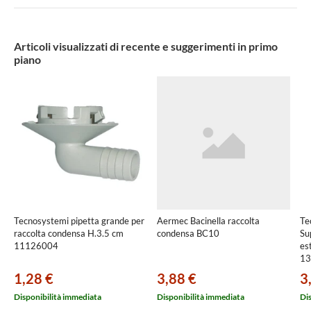
Articoli visualizzati di recente e suggerimenti in primo
piano
Tecnosystemi pipetta grande per
Aermec Bacinella raccolta
Te
raccolta condensa H.3.5 cm
condensa BC10
Su
11126004
es
13
1,28 €
3,88 €
3
Disponibilità immediata
Disponibilità immediata
Di