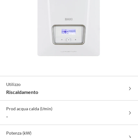
Specifiche
Utilizzo
Tecniche
Riscaldamento
Prod acqua calda (l/min)
-
Potenza (kW)