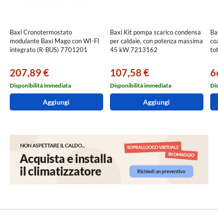
Baxi Cronotermostato
Baxi Kit pompa scarico condensa
Ba
modulante Baxi Mago con WI-FI
per caldaie, con potenza massima
co
integrato (R-BUS) 7701201
45 kW 7213162
to
207,89 €
107,58 €
6
Disponibilità immediata
Disponibilità immediata
Di
Aggiungi
Aggiungi