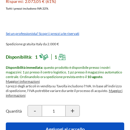
Risparmi: 2.073,05 € (61%)
Tutti i prezzi includono IVA 22%.
Sei un professionista? Scopri i prezzi a te riservati
Spedizione gratuita Italy da 2.000 €
Disponibilità:
1
1
Disponibilità immediata
: questo prodotto è disponibile presso i nostri
magazzini: 1 pz presso il centro logistico, 1 pz presso il magazzino automatico
centrale.
Ordinandolo ora spedizione prevista entro il
10 agosto
.
Maggiori informazioni
I prezzi degli articoli in vendita su Tavolla includono l'IVA. In base all'indirizzo
di spedizione, l'IVA potrebbe variare durante il processo di acquisto.
Maggiori
informazioni
-
+
Quantità
Aggiungi al carrello