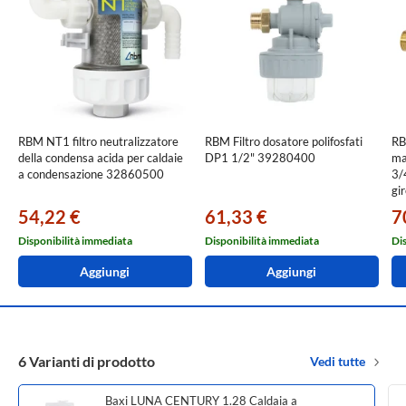
RBM NT1 filtro neutralizzatore
RBM Filtro dosatore polifosfati
RB
della condensa acida per caldaie
DP1 1/2" 39280400
ma
a condensazione 32860500
3/
gi
30
54,22 €
61,33 €
7
Disponibilità immediata
Disponibilità immediata
Di
Aggiungi
Aggiungi
6 Varianti di prodotto
Vedi tutte
Baxi LUNA CENTURY 1.28 Caldaia a