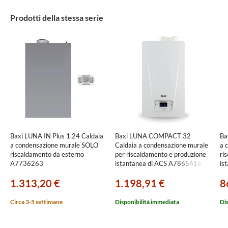
Prodotti della stessa serie
Baxi LUNA IN Plus 1.24 Caldaia
Baxi LUNA COMPACT 32
Ba
a condensazione murale SOLO
Caldaia a condensazione murale
a 
riscaldamento da esterno
per riscaldamento e produzione
ri
A7736263
istantanea di ACS A7865416
is
1.313,20 €
1.198,91 €
8
Circa 3-5 settimane
Disponibilità immediata
Di