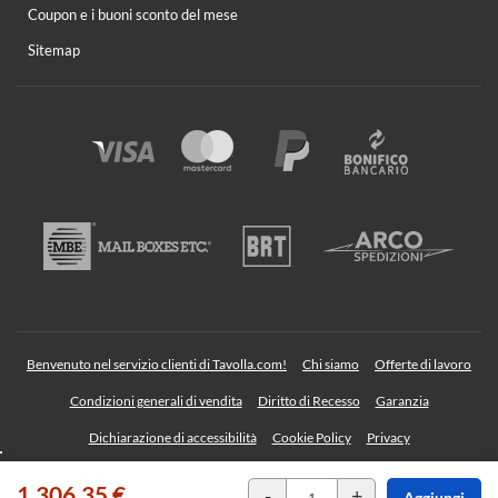
Coupon e i buoni sconto del mese
Sitemap
Benvenuto nel servizio clienti di Tavolla.com!
Chi siamo
Offerte di lavoro
Condizioni generali di vendita
Diritto di Recesso
Garanzia
Dichiarazione di accessibilità
Cookie Policy
Privacy
1.306,35 €
TAVOLLA Srl - Sede legale: Via Albegno, 36 23854 Olginate (Lecco) Italy | P. IVA
-
+
Aggiungi