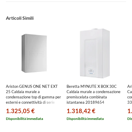
Articoli Simili
Ariston GENUS ONE NET EXT
Beretta MYNUTE X BOX 30C
Ar
25 Caldaia murale a
Caldaia murale a condensazione
Ca
condensazione top di gamma per
premiscelata combinata
co
esterni e connettività di serie
istantanea 20189654
33
3301225
1.325,05 €
1.318,42 €
1
Disponibilità immediata
Disponibilità immediata
Di