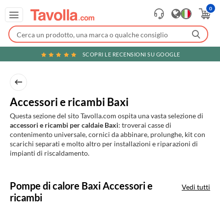
0
SCOPRI LE RECENSIONI SU GOOGLE
Accessori e ricambi Baxi
Questa sezione del sito Tavolla.com ospita una vasta selezione di
accessori e ricambi per caldaie Baxi
: troverai casse di
contenimento universale, cornici da abbinare, prolunghe, kit con
scarichi separati e molto altro per installazioni e riparazioni di
impianti di riscaldamento.
Prodotti
Pompe di calore Baxi Accessori e
Vedi tutti
in
ricambi
evidenza