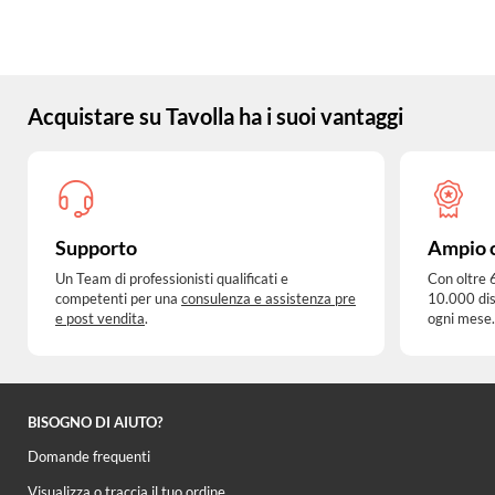
Acquistare su Tavolla ha i suoi vantaggi
Supporto
Ampio 
Un Team di professionisti qualificati e
Con oltre 
competenti per una
consulenza e assistenza pre
10.000 dis
e post vendita
.
ogni mese.
BISOGNO DI AIUTO?
Domande frequenti
Visualizza o traccia il tuo ordine