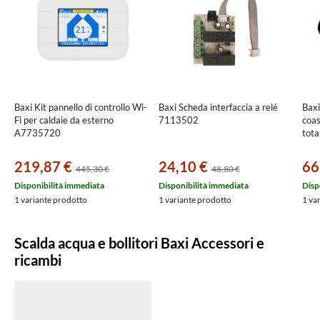
Baxi Kit pannello di controllo Wi-
Baxi Scheda interfaccia a relé
Baxi
Fi per caldaie da esterno
7113502
coas
A7735720
tot
219,87 €
24,10 €
66
445,30 €
48,80 €
Disponibilità immediata
Disponibilità immediata
Disp
1 variante prodotto
1 variante prodotto
1 va
Scalda acqua e bollitori Baxi Accessori e
ricambi