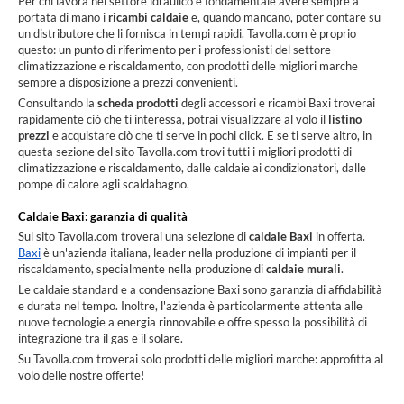
Per chi lavora nel settore idraulico è fondamentale avere sempre a
portata di mano i
ricambi caldaie
e, quando mancano, poter contare su
un distributore che li fornisca in tempi rapidi. Tavolla.com è proprio
questo: un punto di riferimento per i professionisti del settore
climatizzazione e riscaldamento, con prodotti delle migliori marche
sempre a disposizione a prezzi convenienti.
Consultando la
scheda prodotti
degli accessori e ricambi Baxi troverai
rapidamente ciò che ti interessa, potrai visualizzare al volo il
listino
prezzi
e acquistare ciò che ti serve in pochi click. E se ti serve altro, in
questa sezione del sito Tavolla.com trovi tutti i migliori prodotti di
climatizzazione e riscaldamento, dalle caldaie ai condizionatori, dalle
pompe di calore agli scaldabagno.
Caldaie Baxi: garanzia di qualità
Sul sito Tavolla.com troverai una selezione di
caldaie Baxi
in offerta.
Baxi
è un'azienda italiana, leader nella produzione di impianti per il
riscaldamento, specialmente nella produzione di
caldaie murali
.
Le caldaie standard e a condensazione Baxi sono garanzia di affidabilità
e durata nel tempo. Inoltre, l'azienda è particolarmente attenta alle
nuove tecnologie a energia rinnovabile e offre spesso la possibilità di
integrazione tra il gas e il solare.
Su Tavolla.com troverai solo prodotti delle migliori marche: approfitta al
volo delle nostre offerte!