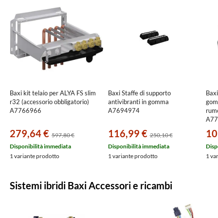
Baxi kit telaio per ALYA FS slim
Baxi Staffe di supporto
Baxi
r32 (accessorio obbligatorio)
antivibranti in gomma
gomm
A7766966
A7694974
rumo
A77
279,64 €
116,99 €
10
597,80 €
250,10 €
Disponibilità immediata
Disponibilità immediata
Disp
1 variante prodotto
1 variante prodotto
1 va
Sistemi ibridi Baxi Accessori e ricambi