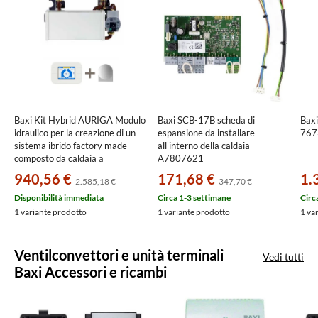
Baxi Kit Hybrid AURIGA Modulo
Baxi SCB-17B scheda di
Baxi
idraulico per la creazione di un
espansione da installare
767
sistema ibrido factory made
all'interno della caldaia
composto da caldaia a
A7807621
condensazione e pompa di calore
940,56 €
171,68 €
1.
2.585,18 €
347,70 €
monoblocco A7785512
Disponibilità immediata
Circa 1-3 settimane
Circ
1 variante prodotto
1 variante prodotto
1 va
Ventilconvettori e unità terminali
Vedi tutti
Baxi Accessori e ricambi