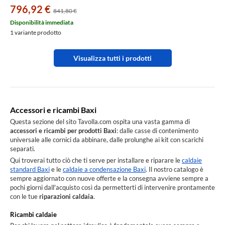
796,92 €
841,80 €
Disponibilità immediata
1 variante prodotto
Visualizza tutti i prodotti
Accessori e ricambi Baxi
Questa sezione del sito Tavolla.com ospita una vasta gamma di
accessori e ricambi per prodotti Baxi
: dalle casse di contenimento
universale alle cornici da abbinare, dalle prolunghe ai kit con scarichi
separati.
Qui troverai tutto ciò che ti serve per installare e riparare le
caldaie
standard Baxi
e le
caldaie a condensazione Baxi
. Il nostro catalogo è
sempre aggiornato con nuove offerte e la consegna avviene sempre a
pochi giorni dall'acquisto così da permetterti di intervenire prontamente
con le tue
riparazioni caldaia
.
Ricambi caldaie