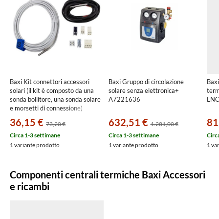
Baxi Kit connettori accessori
Baxi Gruppo di circolazione
Baxi
solari (il kit è composto da una
solare senza elettronica+
term
sonda bollitore, una sonda solare
A7221636
LNC
e morsetti di connessione)
A7808411
36,15 €
632,51 €
81
73,20 €
1.281,00 €
Circa 1-3 settimane
Circa 1-3 settimane
Circ
1 variante prodotto
1 variante prodotto
1 va
Componenti centrali termiche Baxi Accessori
e ricambi