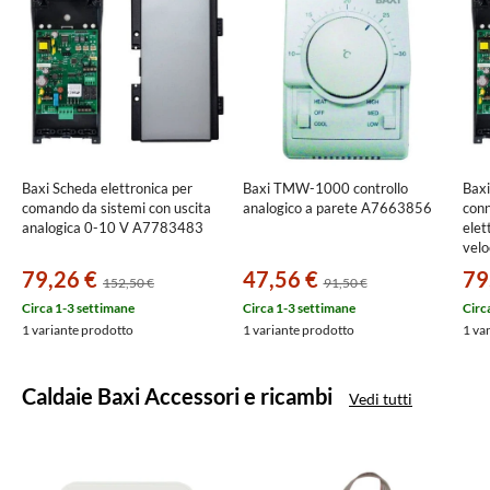
Baxi Scheda elettronica per
Baxi TMW-1000 controllo
Baxi
comando da sistemi con uscita
analogico a parete A7663856
conn
analogica 0-10 V A7783483
elet
vel
79,26 €
47,56 €
79
152,50 €
91,50 €
Circa 1-3 settimane
Circa 1-3 settimane
Circ
1 variante prodotto
1 variante prodotto
1 va
Caldaie Baxi Accessori e ricambi
Vedi tutti