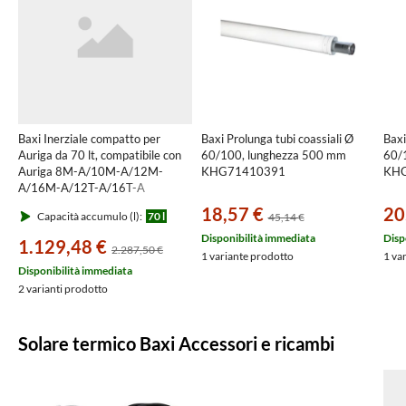
Baxi Inerziale compatto per
Baxi Prolunga tubi coassiali Ø
Baxi
Auriga da 70 lt, compatibile con
60/100, lunghezza 500 mm
60/1
Auriga 8M-A/10M-A/12M-
KHG71410391
KH
A/16M-A/12T-A/16T-A
A7837250
18,57 €
20
Capacità accumulo (l):
70 l
45,14 €
Disponibilità immediata
Disp
1.129,48 €
2.287,50 €
1 variante prodotto
1 va
Disponibilità immediata
2 varianti prodotto
Solare termico Baxi Accessori e ricambi