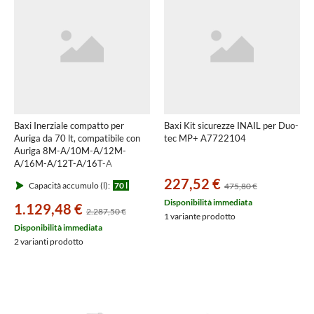
Baxi Inerziale compatto per
Baxi Kit sicurezze INAIL per Duo-
Auriga da 70 lt, compatibile con
tec MP+ A7722104
Auriga 8M-A/10M-A/12M-
A/16M-A/12T-A/16T-A
A7837250
227,52 €
Capacità accumulo (l):
70 l
475,80 €
Disponibilità immediata
1.129,48 €
2.287,50 €
1 variante prodotto
Disponibilità immediata
2 varianti prodotto