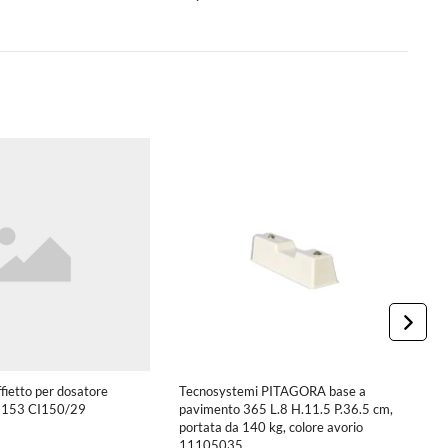
ffietto per dosatore
Tecnosystemi PITAGORA base a
T
-153 CI150/29
pavimento 365 L.8 H.11.5 P.36.5 cm,
F
portata da 140 kg, colore avorio
11105035