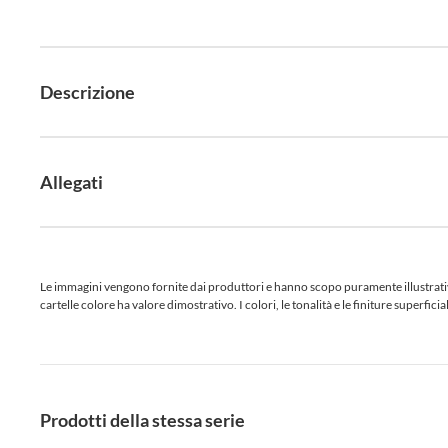
Descrizione
Allegati
Le immagini vengono fornite dai produttori e hanno scopo puramente illustrativo.
cartelle colore ha valore dimostrativo. I colori, le tonalità e le finiture superf
Prodotti della stessa serie