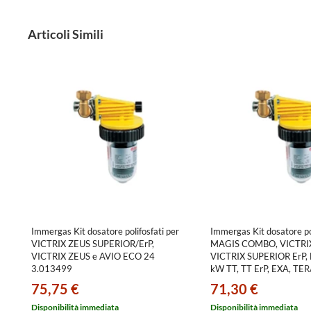
Articoli Simili
Immergas Kit dosatore polifosfati per
Immergas Kit dosatore pol
VICTRIX ZEUS SUPERIOR/ErP,
MAGIS COMBO, VICTRI
VICTRIX ZEUS e AVIO ECO 24
VICTRIX SUPERIOR ErP,
3.013499
kW TT, TT ErP, EXA, TE
e MYTHOS HP 3.01732
75,75 €
71,30 €
Disponibilità immediata
Disponibilità immediata