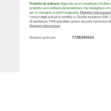
Prodotto da ordinare
: dopo che avrai completato l'ordine e
prodotto sarà ordinato dal produttore che impiegherà cir
per la consegna ai nostri magazzini.
Maggiori informazioni
I prezzi degli articoli in vendita su Tavolla includono l'IVA. I
di spedizione, l'IVA potrebbe variare durante il processo di
Maggiori informazioni
Specifiche
7738344563
Numero articolo:
Tecniche