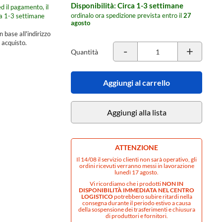
Disponibilità: Circa 1-3 settimane
d il pagamento, il
ordinalo ora spedizione prevista entro il
27
ca 1-3 settimane
agosto
n base all'indirizzo
 acquisto.
-
+
Quantità
Aggiungi al carrello
Aggiungi alla lista
ATTENZIONE
Il 14/08 il servizio clienti non sarà operativo, gli
ordini ricevuti verranno messi in lavorazione
lunedì 17 agosto.
Vi ricordiamo che i prodotti
NON IN
DISPONIBILITÀ IMMEDIATA NEL CENTRO
LOGISTICO
potrebbero subire ritardi nella
consegna durante il periodo estivo a causa
della sospensione dei trasferimenti e chiusura
di produttori e fornitori.