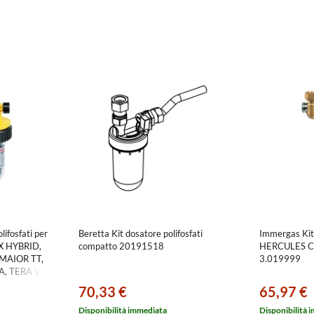
ifosfati per
Beretta Kit dosatore polifosfati
Immergas Kit 
X HYBRID,
compatto 20191518
HERCULES 
 MAIOR TT,
3.019999
RA, TERA VIP
3
70,33 €
65,97 €
Disponibilità immediata
Disponibilità 