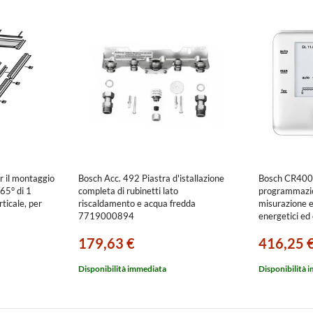
r il montaggio
Bosch Acc. 492 Piastra d'istallazione
Bosch CR400 
65° di 1
completa di rubinetti lato
programmazio
rticale, per
riscaldamento e acqua fredda
misurazione e
7719000894
energetici ed 
773811408
179,63 €
416,25 
Disponibilità immediata
Disponibilità 