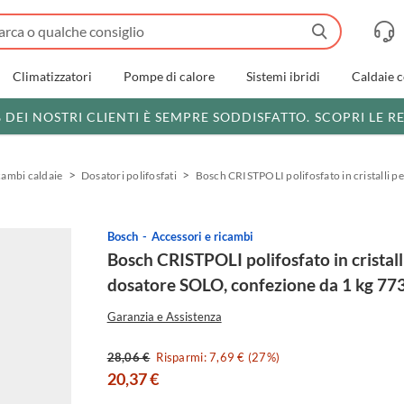
Climatizzatori
Pompe di calore
Sistemi ibridi
Caldaie 
% DEI NOSTRI CLIENTI È SEMPRE SODDISFATTO.
SCOPRI LE R
cambi caldaie
Dosatori polifosfati
Bosch CRISTPOLI polifosfato in cristalli
Bosch
Accessori e ricambi
Bosch CRISTPOLI polifosfato in cristall
dosatore SOLO, confezione da 1 kg 7
Garanzia e Assistenza
28,06 €
Risparmi: 7,69 € (27%)
20,37 €