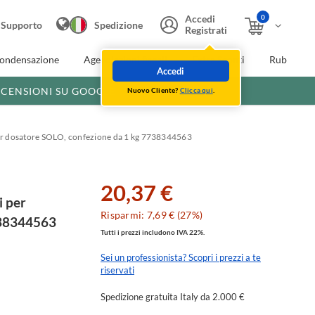
0
Accedi
Supporto
Spedizione
Registrati
condensazione
Agevolazioni fiscali
Extra Sconti
Rubinette
Accedi
ECENSIONI SU GOOGLE
Nuovo Cliente?
Clicca qui
.
 per dosatore SOLO, confezione da 1 kg 7738344563
20,37 €
i per
Risparmi: 7,69 € (27%)
738344563
Tutti i prezzi includono IVA 22%.
Sei un professionista? Scopri i prezzi a te
riservati
Spedizione gratuita Italy da 2.000 €