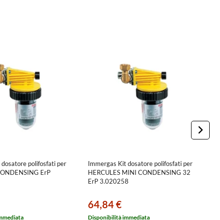
dosatore polifosfati per
Immergas Kit dosatore polifosfati per
B
CONDENSING ErP
HERCULES MINI CONDENSING 32
(
ErP 3.020258
2
64,84 €
7
immediata
Disponibilità immediata
Ci