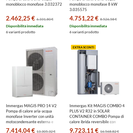
monoblocco monofase 3.032372
monoblocco monofase 8 kW
3.035575
2.462,25 €
4.751,22 €
6.331,80 €
8.526,58 €
Disponibilità immediata
Disponibilità immediata
6 varianti prodotto
6 varianti prodotto
EXTRA SCONTI
Immergas MAGIS PRO 14 V2
Immergas Kit MAGIS COMBO 4
Pompa di calore aria-acqua
PLUS V2 R32 in SOLAR
monofase Inverter con unità
CONTAINER COMBO Pompa di
motocondensante esterna e
calore ibrida reversibile con
modulo idronico separato
gruppo idronico e telaio da
7.414,04 €
9.723,11 €
13.305,32 €
16.568,82 €
3.030664
incasso, per impianti fino a due