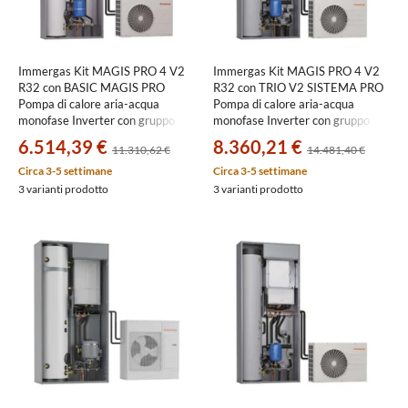
Immergas Kit MAGIS PRO 4 V2
Immergas Kit MAGIS PRO 4 V2
R32 con BASIC MAGIS PRO
R32 con TRIO V2 SISTEMA PRO
Pompa di calore aria-acqua
Pompa di calore aria-acqua
monofase Inverter con gruppo
monofase Inverter con gruppo
idronico, per impianti monozona
idronico, per impianti a due zone
6.514,39 €
8.360,21 €
11.310,62 €
14.481,40 €
3.030606+3.029721
3.030606+3.027830+3.026303
Circa 3-5 settimane
Circa 3-5 settimane
3 varianti prodotto
3 varianti prodotto