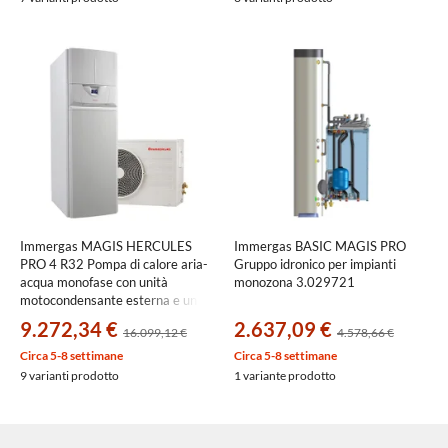
Immergas MAGIS HERCULES
Immergas BASIC MAGIS PRO
PRO 4 R32 Pompa di calore aria-
Gruppo idronico per impianti
acqua monofase con unità
monozona 3.029721
motocondensante esterna e unità
interna a basamento con
9.272,34 €
2.637,09 €
16.099,12 €
4.578,66 €
accumulo ACS da 235 litri
3.030428
Circa 5-8 settimane
Circa 5-8 settimane
9 varianti prodotto
1 variante prodotto