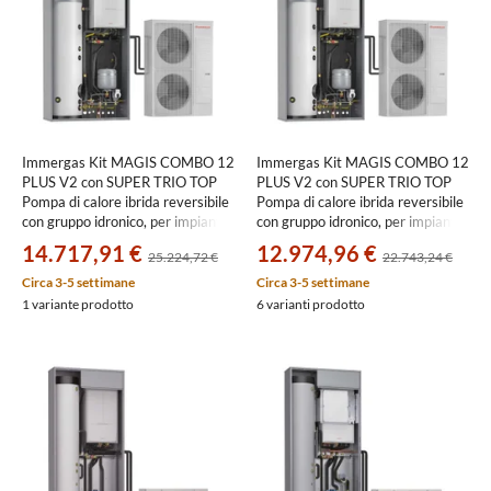
Immergas Kit MAGIS COMBO 12
Immergas Kit MAGIS COMBO 12
PLUS V2 con SUPER TRIO TOP
PLUS V2 con SUPER TRIO TOP
Pompa di calore ibrida reversibile
Pompa di calore ibrida reversibile
con gruppo idronico, per impianti
con gruppo idronico, per impianti
fino a due zone e domus container
fino a due zone
14.717,91 €
12.974,96 €
25.224,72 €
22.743,24 €
3.030822+3.031192+3.031699+3.030393
3.030822+3.031192+3.031699
Circa 3-5 settimane
Circa 3-5 settimane
1 variante prodotto
6 varianti prodotto