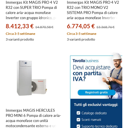
Immergas Kit MAGIS PRO 4 V2
Immergas Kit MAGIS PRO 4 V2
R32 con SUPER TRIO Pompa di
R32 con TRIO MONO V2
calore aria-acqua monofase
SISTEMA PRO Pompa di calore
Inverter con gruppo idronico, per
aria-acqua monofase Inverter con
impianti fino a due zone
gruppo idronico, per impianti
8.412,33 €
6.774,05 €
14.870,58 €
13.368,76 €
3.030606+3.030395
monozona
3.030606+3.027831+3.026303
Circa 3-5 settimane
Circa 3-5 settimane
3 varianti prodotto
3 varianti prodotto
Immergas MAGIS HERCULES
PRO MINI 6 Pompa di calore aria-
acqua monofase con unità
motocondensante esterna e unità