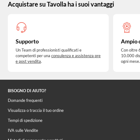
Acquistare su Tavolla ha i suoi vantaggi
Supporto
Ampio 
Un Team di professionisti qualificati e
Con oltre 
competenti per una
consulenza e assistenza pre
10.000 dis
e post vendita
.
ogni mese.
BISOGNO DI AIUTO?
Domande frequenti
Visualizza o traccia il tuo ordine
Tempi di spedizione
IVA sulle Vendite