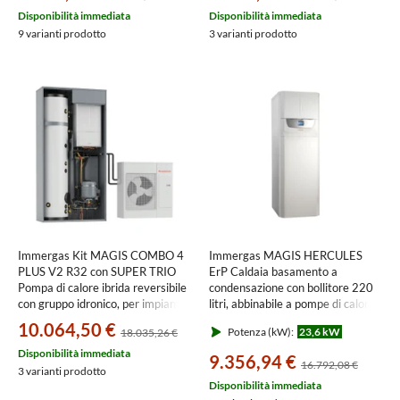
zone
Disponibilità immediata
Disponibilità immediata
3.030615+3.027867+3.028187
9 varianti prodotto
3 varianti prodotto
Immergas Kit MAGIS COMBO 4
Immergas MAGIS HERCULES
PLUS V2 R32 con SUPER TRIO
ErP Caldaia basamento a
Pompa di calore ibrida reversibile
condensazione con bollitore 220
con gruppo idronico, per impianti
litri, abbinabile a pompe di calore
fino a due zone
AUDAX 3.025499
10.064,50 €
Potenza (kW):
23,6 kW
18.035,26 €
3.030615+3.030395+3.030599
Disponibilità immediata
9.356,94 €
16.792,08 €
3 varianti prodotto
Disponibilità immediata