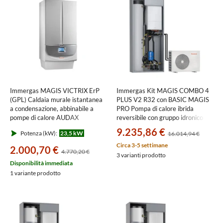
Immergas MAGIS VICTRIX ErP
Immergas Kit MAGIS COMBO 4
(GPL) Caldaia murale istantanea
PLUS V2 R32 con BASIC MAGIS
a condensazione, abbinabile a
PRO Pompa di calore ibrida
pompe di calore AUDAX
reversibile con gruppo idronico e
3.025615GPL
telaio da incasso, per impianti
9.235,86 €
Potenza (kW):
23,5 kW
16.014,94 €
monozona
3.030615+3.029721+3.028187+3
Circa 3-5 settimane
2.000,70 €
4.770,20 €
3 varianti prodotto
Disponibilità immediata
1 variante prodotto