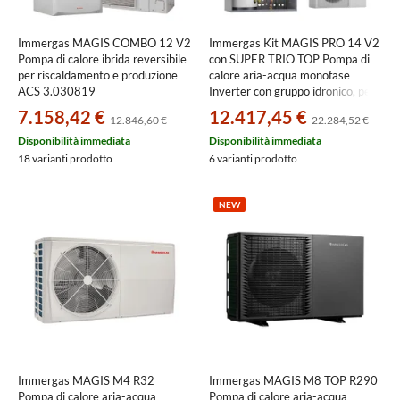
Immergas MAGIS COMBO 12 V2
Immergas Kit MAGIS PRO 14 V2
Pompa di calore ibrida reversibile
con SUPER TRIO TOP Pompa di
per riscaldamento e produzione
calore aria-acqua monofase
ACS 3.030819
Inverter con gruppo idronico, per
impianti fino a due zone
7.158,42 €
12.417,45 €
12.846,60 €
22.284,52 €
3.030664+3.031192
Disponibilità immediata
Disponibilità immediata
18 varianti prodotto
6 varianti prodotto
NEW
Immergas MAGIS M4 R32
Immergas MAGIS M8 TOP R290
Pompa di calore aria-acqua
Pompa di calore aria-acqua