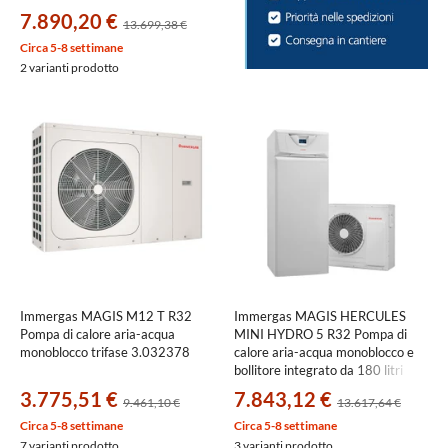
interna a basamento con
7.890,20 €
13.699,38 €
accumulo ACS da 180 litri
3.034093
Circa 5-8 settimane
2 varianti prodotto
Immergas MAGIS M12 T R32
Immergas MAGIS HERCULES
Pompa di calore aria-acqua
MINI HYDRO 5 R32 Pompa di
monoblocco trifase 3.032378
calore aria-acqua monoblocco e
bollitore integrato da 180 litri
3.035593
3.775,51 €
7.843,12 €
9.461,10 €
13.617,64 €
Circa 5-8 settimane
Circa 5-8 settimane
7 varianti prodotto
3 varianti prodotto