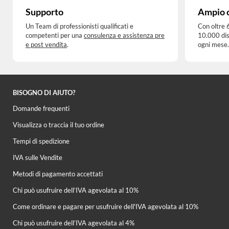
Supporto
Ampio 
Un Team di professionisti qualificati e
Con oltre 
competenti per una
consulenza e assistenza pre
10.000 dis
e post vendita
.
ogni mese.
BISOGNO DI AIUTO?
Domande frequenti
Visualizza o traccia il tuo ordine
Tempi di spedizione
IVA sulle Vendite
Metodi di pagamento accettati
Chi può usufruire dell’IVA agevolata al 10%
Come ordinare e pagare per usufruire dell'IVA agevolata al 10%
Chi può usufruire dell’IVA agevolata al 4%