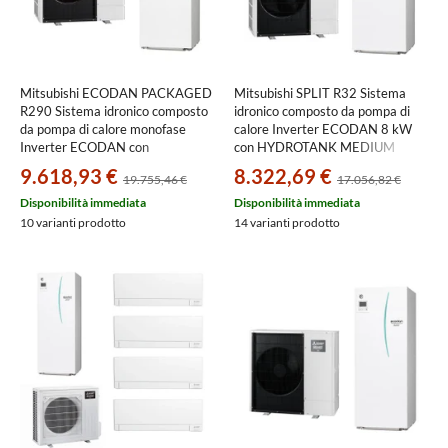
Mitsubishi ECODAN PACKAGED
Mitsubishi SPLIT R32 Sistema
R290 Sistema idronico composto
idronico composto da pompa di
da pompa di calore monofase
calore Inverter ECODAN 8 kW
Inverter ECODAN con
con HYDROTANK MEDIUM
HYDROTANK 200 litri PUZ-
reversibile 200 litri PUZ-
9.618,93 €
8.322,69 €
19.755,46 €
17.056,82 €
WZ115VAA-W+ERPT20X-VM2E
SWM80VAA+ERST20F-VM2E
Disponibilità immediata
Disponibilità immediata
10 varianti prodotto
14 varianti prodotto