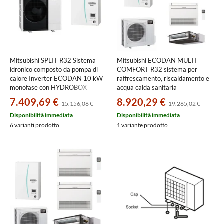
Mitsubishi SPLIT R32 Sistema
Mitsubishi ECODAN MULTI
idronico composto da pompa di
COMFORT R32 sistema per
calore Inverter ECODAN 10 kW
raffrescamento, riscaldamento e
monofase con HYDROBOX
acqua calda sanitaria
MEDIUM reversibile PUZ-
HYDROBOX SMALL | unità
7.409,69 €
8.920,29 €
15.156,06 €
19.265,02 €
SWM100VAA+ERSD-VM2E
esterna 8.5 kW | unità interne
canalizzabile 9000, a pavimento
Disponibilità immediata
Disponibilità immediata
9000 e a parete 9000+9000
6 varianti prodotto
1 variante prodotto
PXZ-5F85VG+2xMSZ-
AY25VGKP+SEZ-
M25DA2+MFZ-KT25VG