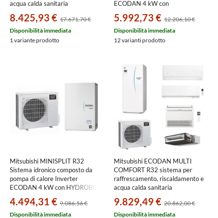
acqua calda sanitaria
ECODAN 4 kW con
HYDROTANK SMALL 200 l |
HYDROTANK SMALL reversibile
8.425,93 €
5.992,73 €
17.671,70 €
12.206,10 €
unità esterna 7.5 kW | unità
170 litri SUZ-
interna canalizzata 24000 PXZ-
SWM40VA2+ERST17D-VM2E
Disponibilità immediata
Disponibilità immediata
4F75VG+SEZ-M71DA2
1 variante prodotto
12 varianti prodotto
Mitsubishi MINISPLIT R32
Mitsubishi ECODAN MULTI
Sistema idronico composto da
COMFORT R32 sistema per
pompa di calore Inverter
raffrescamento, riscaldamento e
ECODAN 4 kW con HYDROBOX
acqua calda sanitaria
SMALL reversibile SUZ-
HYDROTANK SMALL 170 l |
4.494,31 €
9.829,49 €
9.086,56 €
20.862,00 €
SWM40VA2+ERSD-VM2E
unità esterna 8.5 kW | unità
interne canalizzabile 9000, a
Disponibilità immediata
Disponibilità immediata