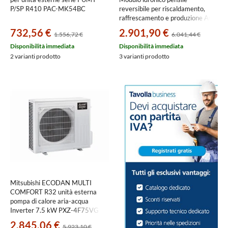
P/SP R410 PAC-MK54BC
reversibile per riscaldamento,
raffrescamento e produzione ACS
ERSD-VM2E
732,56 €
2.901,90 €
1.556,72 €
6.041,44 €
Disponibilità immediata
Disponibilità immediata
2 varianti prodotto
3 varianti prodotto
Mitsubishi ECODAN MULTI
COMFORT R32 unità esterna
pompa di calore aria-acqua
Inverter 7.5 kW PXZ-4F75VG
2.845,06 €
5.923,10 €