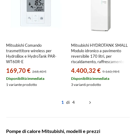
Mitsubishi Comando
Mitsubishi HYDROTANK SMALL
trasmettitore wireless per
Modulo idronico a pavimento
HydroBox e HydroTank PAR-
reversibile 170 litri, per
WT60R-E
riscaldamento, raffrescamento e
produzione ACS ERST17D-VM2E
169,70 €
4.400,32 €
268,40 €
9.160,98 €
Disponibilità immediata
Disponibilità immediata
1 variante prodotto
3 varianti prodotto
1
di 4
Pompe di calore Mitsubishi, modelli e prezzi