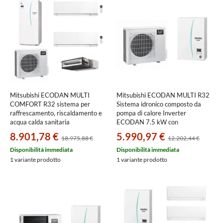
Mitsubishi ECODAN MULTI
Mitsubishi ECODAN MULTI R32
COMFORT R32 sistema per
Sistema idronico composto da
raffrescamento, riscaldamento e
pompa di calore Inverter
acqua calda sanitaria
ECODAN 7.5 kW con
HYDROTANK SMALL 170 l |
HYDROBOX SMALL reversibile
8.901,78 €
5.990,97 €
18.975,88 €
12.202,44 €
unità esterna 7.5 kW | unità
PXZ-4F75VG+ERSD-VM2E
interne split 18000 e parete
Disponibilità immediata
Disponibilità immediata
5000+5000 PXZ-4F75VG+SEZ-
1 variante prodotto
1 variante prodotto
M50DA2+2xMSZ-
EF18VGKW+ERST17D-VM2E