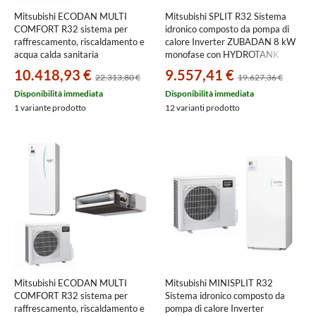
Mitsubishi ECODAN MULTI
Mitsubishi SPLIT R32 Sistema
COMFORT R32 sistema per
idronico composto da pompa di
raffrescamento, riscaldamento e
calore Inverter ZUBADAN 8 kW
acqua calda sanitaria
monofase con HYDROTANK
HYDROTANK SMALL 200 l |
MEDIUM reversibile 200 litri
10.418,93 €
9.557,41 €
22.313,80 €
19.627,36 €
unità esterna 8.5 kW | unità
PUZ-SHWM80VAA+ERST20F-
interne a parete
VM2E
Disponibilità immediata
Disponibilità immediata
9000+9000+9000+9000 PXZ-
1 variante prodotto
12 varianti prodotto
5F85VG+4xMSZ-AY25VGKP
Mitsubishi ECODAN MULTI
Mitsubishi MINISPLIT R32
COMFORT R32 sistema per
Sistema idronico composto da
raffrescamento, riscaldamento e
pompa di calore Inverter