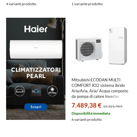
pavimento 9000 e a parete
4 varianti prodotto
1 variante prodotto
5000+9000 PXZ-5F85VG+MSZ-
EF18VGKW+SEZ-
M25DA2+MSZ-AY25VGKP
Mitsubishi ECODAN MULTI
COMFORT R32 sistema ibrido
Aria/Aria, Aria/ Acqua composto
da pompa di calore Inverter
ECODAN 7.5 kW con
7.489,38 €
15.321,98 €
HYDROTANK SMALL reversibile
170 litri PXZ-
Disponibilità immediata
4F75VG+ERST17D-VM2E
6 varianti prodotto