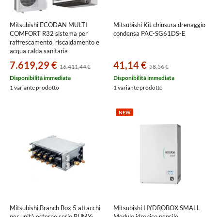
Mitsubishi ECODAN MULTI
Mitsubishi Kit chiusura drenaggio
COMFORT R32 sistema per
condensa PAC-SG61DS-E
raffrescamento, riscaldamento e
acqua calda sanitaria
HYDROBOX SMALL | unità
7.619,29 €
41,14 €
16.411,44 €
58,56 €
esterna 7.5 kW | unità interne
canalizzabile 12000 e pavimento
Disponibilità immediata
Disponibilità immediata
9000+9000 PXZ-4F75VG+SEZ-
1 variante prodotto
1 variante prodotto
M35DA2+MFZ-KT25VG+MFZ-
KT25VG
NEW
Mitsubishi Branch Box 5 attacchi
Mitsubishi HYDROBOX SMALL
per unità esterne serie PUMY-
Modulo idronico pensile