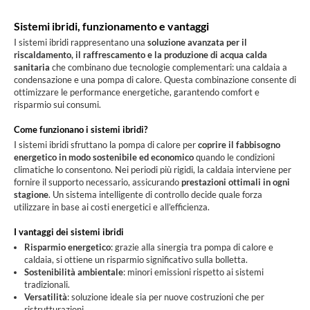
Sistemi ibridi, funzionamento e vantaggi
I sistemi ibridi rappresentano una
soluzione avanzata per il
riscaldamento, il raffrescamento e la produzione di acqua calda
sanitaria
che combinano due tecnologie complementari: una
caldaia a
condensazione e una pompa di calore. Questa combinazione consente di
ottimizzare le performance energetiche, garantendo comfort e
risparmio sui consumi.
Come funzionano i sistemi ibridi?
I sistemi ibridi sfruttano la pompa di calore per
coprire il fabbisogno
energetico in modo sostenibile ed economico
quando le condizioni
climatiche lo consentono. Nei periodi più rigidi, la caldaia interviene per
fornire il supporto necessario, assicurando
prestazioni ottimali in ogni
stagione
. Un sistema intelligente di controllo decide quale forza
utilizzare in base ai costi energetici e all’efficienza.
I vantaggi dei sistemi ibridi
Risparmio energetico
: grazie alla sinergia tra pompa di calore e
caldaia, si ottiene un risparmio significativo sulla bolletta.
Sostenibilità ambientale
: minori emissioni rispetto ai sistemi
tradizionali.
Versatilità
: soluzione ideale sia per nuove costruzioni che per
ristrutturazioni.