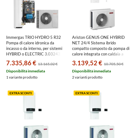
Immergas TRIO HYDRO 5 R32
Ariston GENUS ONE HYBRID
Pompa di calore idronica da
NET 24/4 Sistema ibrido
incasso o da interno, per sistemi
compatto composto da pompa di
HYBRID o ELECTRIC 3.032432
calore integrata con caldaia a
condensazione per riscaldamento,
7.335,86 €
3.139,52 €
13.165,02 €
10.705,50 €
raffrescamento e produzione
istantanea di ACS 3301244
Disponibilità immediata
Disponibilità immediata
1 variante prodotto
2 varianti prodotto
EXTRA SCONTI
EXTRA SCONTI