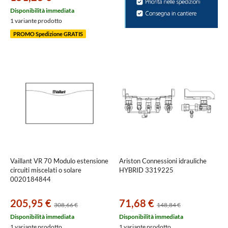
Disponibilità immediata
1 variante prodotto
PROMO Spedizione GRATIS
Vaillant VR 70 Modulo estensione
Ariston Connessioni idrauliche
circuiti miscelati o solare
HYBRID 3319225
0020184844
205,95 €
71,68 €
308,66 €
148,84 €
Disponibilità immediata
Disponibilità immediata
1 variante prodotto
1 variante prodotto