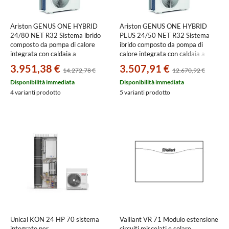
Ariston GENUS ONE HYBRID
Ariston GENUS ONE HYBRID
24/80 NET R32 Sistema ibrido
PLUS 24/50 NET R32 Sistema
composto da pompa di calore
ibrido composto da pompa di
integrata con caldaia a
calore integrata con caldaia a
condensazione per riscaldamento,
condensazione SOLO
3.951,38 €
3.507,91 €
14.272,78 €
12.670,92 €
raffrescamento e produzione
riscaldamento per riscaldamento
istantanea di ACS 3302471
e raffrescamento 3302461
Disponibilità immediata
Disponibilità immediata
4 varianti prodotto
5 varianti prodotto
Unical KON 24 HP 70 sistema
Vaillant VR 71 Modulo estensione
integrato per
circuiti miscelati e solare