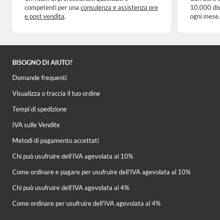
competenti per una
consulenza e assistenza pre
10.000 dis
e post vendita
.
ogni mese.
BISOGNO DI AIUTO?
Domande frequenti
Visualizza o traccia il tuo ordine
Tempi di spedizione
IVA sulle Vendite
Metodi di pagamento accettati
Chi può usufruire dell’IVA agevolata al 10%
Come ordinare e pagare per usufruire dell'IVA agevolata al 10%
Chi può usufruire dell’IVA agevolata al 4%
Come ordinare per usufruire dell'IVA agevolata al 4%