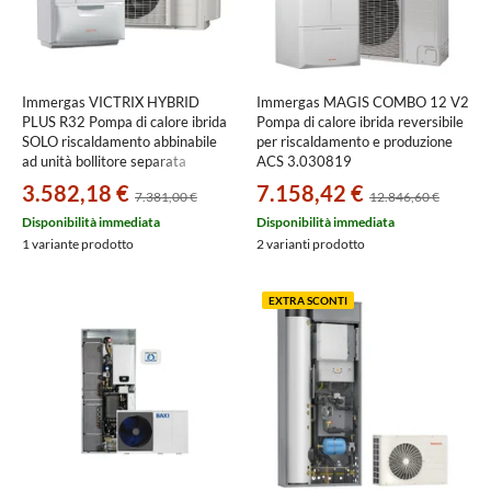
Immergas VICTRIX HYBRID
Immergas MAGIS COMBO 12 V2
PLUS R32 Pompa di calore ibrida
Pompa di calore ibrida reversibile
SOLO riscaldamento abbinabile
per riscaldamento e produzione
ad unità bollitore separata
ACS 3.030819
(pannello di controllo di serie)
3.582,18 €
7.158,42 €
7.381,00 €
12.846,60 €
3.030699
Disponibilità immediata
Disponibilità immediata
1 variante prodotto
2 varianti prodotto
EXTRA SCONTI