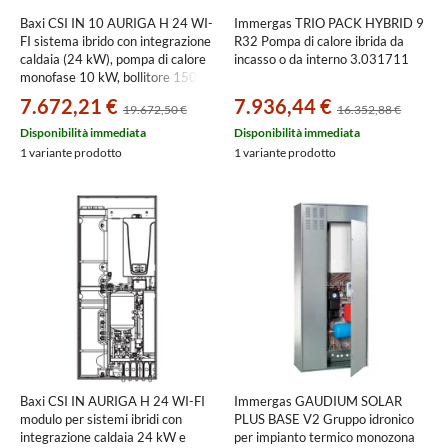
Baxi CSI IN 10 AURIGA H 24 WI-
Immergas TRIO PACK HYBRID 9
FI sistema ibrido con integrazione
R32 Pompa di calore ibrida da
caldaia (24 kW), pompa di calore
incasso o da interno 3.031711
monofase 10 kW, bollitore 150
litri, e pannello di comando
7.672,21 €
7.936,44 €
19.672,50 €
16.352,88 €
remoto A7818002+A7794573
Disponibilità immediata
Disponibilità immediata
1 variante prodotto
1 variante prodotto
Baxi CSI IN AURIGA H 24 WI-FI
Immergas GAUDIUM SOLAR
modulo per sistemi ibridi con
PLUS BASE V2 Gruppo idronico
integrazione caldaia 24 kW e
per impianto termico monozona