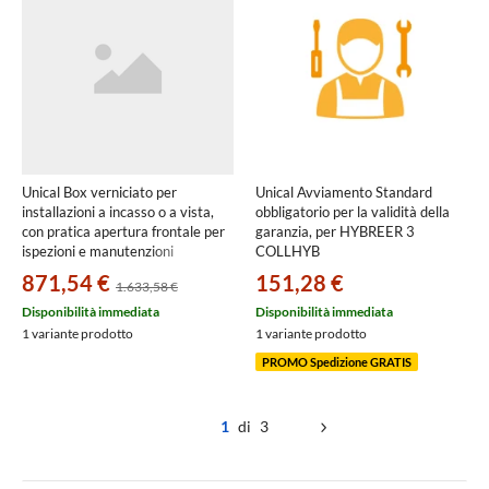
Unical Box verniciato per
Unical Avviamento Standard
installazioni a incasso o a vista,
obbligatorio per la validità della
con pratica apertura frontale per
garanzia, per HYBREER 3
ispezioni e manutenzioni
COLLHYB
semplificate, per KONs HP e
871,54 €
151,28 €
1.633,58 €
KON HP, colore bianco 103014
Disponibilità immediata
Disponibilità immediata
1 variante prodotto
1 variante prodotto
PROMO Spedizione GRATIS
1
di 3