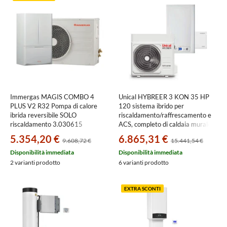
Immergas MAGIS COMBO 4
Unical HYBREER 3 KON 35 HP
PLUS V2 R32 Pompa di calore
120 sistema ibrido per
ibrida reversibile SOLO
riscaldamento/raffrescamento e
riscaldamento 3.030615
ACS, completo di caldaia murale a
condensazione e pompa di calore
5.354,20 €
6.865,31 €
9.608,72 €
15.441,54 €
aria-acqua 00376948
Disponibilità immediata
Disponibilità immediata
2 varianti prodotto
6 varianti prodotto
EXTRA SCONTI