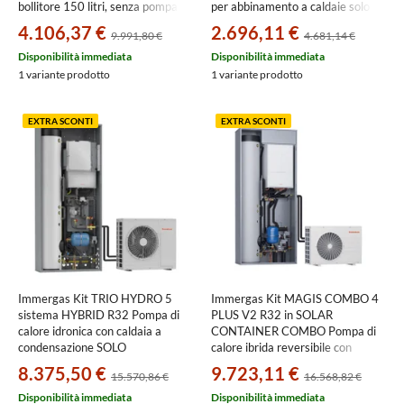
bollitore 150 litri, senza pompa di
per abbinamento a caldaie solo
calore A7818002
riscaldamento 3.027827
4.106,37 €
2.696,11 €
9.991,80 €
4.681,14 €
Disponibilità immediata
Disponibilità immediata
1 variante prodotto
1 variante prodotto
EXTRA SCONTI
EXTRA SCONTI
Immergas Kit TRIO HYDRO 5
Immergas Kit MAGIS COMBO 4
sistema HYBRID R32 Pompa di
PLUS V2 R32 in SOLAR
calore idronica con caldaia a
CONTAINER COMBO Pompa di
condensazione SOLO
calore ibrida reversibile con
riscaldamento VICTRIX TERA 24
gruppo idronico e telaio da
8.375,50 €
9.723,11 €
15.570,86 €
16.568,82 €
PLUS V2 3.032432+3.032929
incasso, per impianti fino a due
zone
Disponibilità immediata
Disponibilità immediata