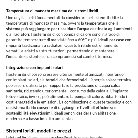
Temperatura di mandata massima dei sistemi ibridi
Uno degli aspetti fondamentali da considerare nei sistemi ibridi è la
temperatura di mandata massima, ovvero la
temperatura che il
sistema può raggiungere per riscaldare l’acqua destinata agli ambienti
o ai radiatori
. I sistemi ibridi con pompa di calore sono in grado di
garantire temperature di mandata fino a 60°C o più,
ideali per case con
impianti tradizionali a radiatori
. Questo li rende estremamente
versatili e adatti a ristrutturazioni, permettendo di mantenere
l’impianto esistente senza compromessi sul comfort termico.
Integrazione con impianti solari
I sistemi ibridi possono essere ulteriormente ottimizzati integrandoli
con impianti solari, sia
termici
che
fotovoltaici
. L’energia solare termica
può essere utilizzata per
supportare la produzione di acqua calda
sanitaria
, riducendo ulteriormente il consumo della caldaia. L’impianto
fotovoltaico, invece, può
alimentare la pompa di calore
, abbattendo i
costi energetici e le emissioni. La combinazione di queste tecnologie con
un sistema ibrido consente di raggiungere
livelli di efficienza e
sostenibilità elevatissimi
, ideali per chi desidera un’abitazione
moderna e a basso impatto ambientale.
Sistemi ibridi, modelli e prezzi
I sistemi ibridi posso essere classificati in due categorie: