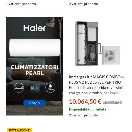
3.030615+3.027867+3.028187
1 variante prodotto
2 varianti prodotto
Immergas Kit MAGIS COMBO 4
PLUS V2 R32 con SUPER TRIO
Pompa di calore ibrida reversibile
con gruppo idronico, per impianti
fino a due zone
10.064,50 €
18.035,26 €
3.030615+3.030395+3.030599
Disponibilità immediata
2 varianti prodotto
EXTRA SCONTI