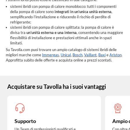
sistemi ibridi con pompa di calore monoblocco: tutti i componenti
della pompa di calore sono
integrati in un’unica unità esterna
,
semplificando l’installazione e riducendo il rischio di perdite di
refrigerante;
sistemi ibridi con pompa di calore splittata: la pompa di calore è
divisa tra
un’unità esterna e una interna
, consentendo una maggiore
flessibilità di installazione e prestazioni ottimali anche in spazi
limitati.
Su Tavolla.com puoi trovare un ampio catalogo di sistemi ibridi delle
migliori marche come
Immergas
,
Unical
,
Bosch
,
Vaillant
,
Baxi
e
Ariston
.
Approfitta subito delle offerte e acquista online a prezzi scontati.
Acquistare su Tavolla ha i suoi vantaggi
Supporto
Ampio 
Un Team di professionisti qualificati e
Con oltre 