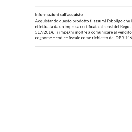
Informazioni sull’acquisto
Acquistando questo prodotto ti assumi l’obbligo che l’
effettuata da un’impresa certificata ai sensi del Rego
517/2014. Ti impegni inoltre a comunicare al vendito
cognome e codice fiscale come richiesto dal DPR 14