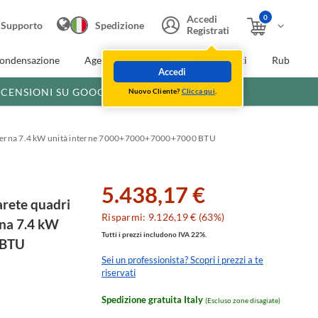
0
Accedi
Supporto
Spedizione
Registrati
condensazione
Agevolazioni fiscali
Extra Sconti
Rubinette
Accedi
ECENSIONI SU GOOGLE
Nuovo Cliente?
Clicca qui
.
à esterna 7.4 kW unità interne 7000+7000+7000+7000 BTU
5.438,17 €
rete quadri
Risparmi: 9.126,19 € (63%)
erna 7.4 kW
Tutti i prezzi includono IVA 22%.
 BTU
Sei un professionista? Scopri i prezzi a te
riservati
Spedizione gratuita Italy
(Escluso zone disagiate)