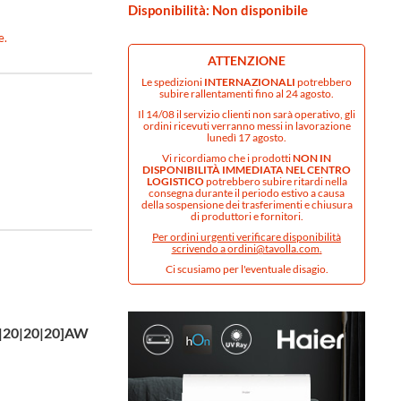
Disponibilità: Non disponibile
e.
ATTENZIONE
Le spedizioni
INTERNAZIONALI
potrebbero
subire rallentamenti fino al 24 agosto.
Il 14/08 il servizio clienti non sarà operativo, gli
ordini ricevuti verranno messi in lavorazione
lunedì 17 agosto.
Vi ricordiamo che i prodotti
NON IN
DISPONIBILITÀ IMMEDIATA NEL CENTRO
LOGISTICO
potrebbero subire ritardi nella
consegna durante il periodo estivo a causa
della sospensione dei trasferimenti e chiusura
di produttori e fornitori.
Per ordini urgenti verificare disponibilità
scrivendo a
ordini@tavolla.com
.
Ci scusiamo per l'eventuale disagio.
Finitura
20|20|20]AW