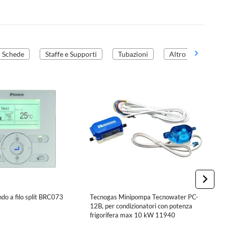
Schede
Staffe e Supporti
Tubazioni
Altro
o a filo split BRC073
Tecnogas Minipompa Tecnowater PC-
T
12B, per condizionatori con potenza
u
frigorifera max 10 kW 11940