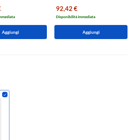
€
92,42 €
6
immediata
Disponibilità immediata
Di
Aggiungi
Aggiungi