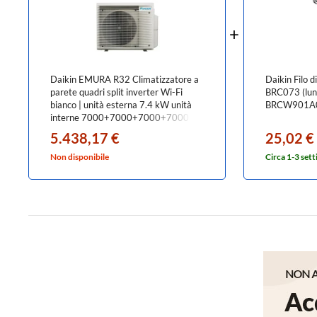
Daikin EMURA R32 Climatizzatore a
Daikin Filo d
parete quadri split inverter Wi-Fi
BRC073 (lun
bianco | unità esterna 7.4 kW unità
BRCW901A
interne 7000+7000+7000+7000
BTU
5.438,17 €
25,02 €
4MXM80A9+FTXJ[20|20|20|20]AW
Non disponibile
Circa 1-3 set