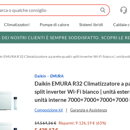
Climatizzatori
Pompe di calore
Sistemi ibridi
Caldaie 
% DEI NOSTRI CLIENTI È SEMPRE SODDISFATTO.
SCOPRI LE R
in EMURA R32 Climatizzatore a parete quadri split inverter Wi-Fi bianco | unit
Daikin
EMURA
Daikin EMURA R32 Climatizzatore a pa
split inverter Wi-Fi bianco | unità est
unità interne 7000+7000+7000+7000
Composizione kit
Garanzia e Assistenza
14.564,36 €
Risparmi: 9.126,19 € (63%)