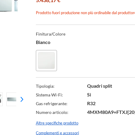
5.438,17 €
Prodotto fuori produzione non più ordinabile dal produttor
Specifiche
Tecniche
Finitura/Colore
Bianco
Quadri split
Tipologia:
Si
Sistema Wi-Fi:
R32
Gas refrigerante:
4MXM80A9+FTXJ[20|
Numero articolo:
Altre specifiche prodotto
Complementi e accessori