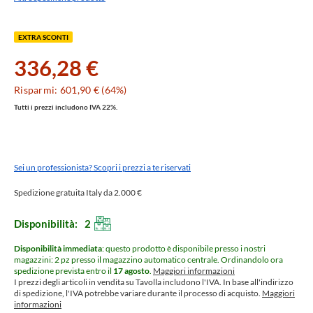
EXTRA SCONTI
336,28 €
Risparmi: 601,90 € (64%)
Tutti i prezzi includono IVA 22%.
Sei un professionista? Scopri i prezzi a te riservati
Spedizione gratuita Italy da 2.000 €
Disponibilità:
2
Disponibilità immediata
: questo prodotto è disponibile presso i nostri
magazzini: 2 pz presso il magazzino automatico centrale.
Ordinandolo ora
spedizione prevista entro il
17 agosto
.
Maggiori informazioni
I prezzi degli articoli in vendita su Tavolla includono l'IVA. In base all'indirizzo
di spedizione, l'IVA potrebbe variare durante il processo di acquisto.
Maggiori
informazioni