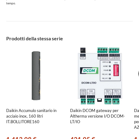
tempo.
Prodotti della stessa serie
Daikin Accumulo sanitario in
Daikin DCOM gateway per
Da
acciaio inox, 160 litri
Altherma versione I/O DCOM-
me
IT.BOLLITORE160
LT/IO
pe
AZ