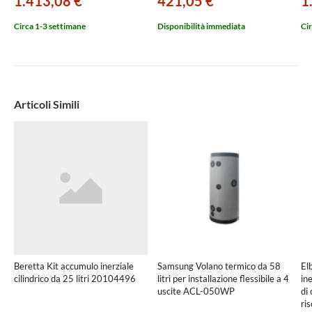
1.413,08 €
421,05 €
1
Circa 1-3 settimane
Disponibilità immediata
Cir
Articoli Simili
Beretta Kit accumulo inerziale
Samsung Volano termico da 58
El
cilindrico da 25 litri 20104496
litri per installazione flessibile a 4
ine
uscite ACL-050WP
di
ri