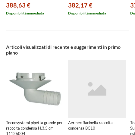
pe
388,63 €
382,17 €
3
Disponibilità immediata
Disponibilità immediata
Di
Articoli visualizzati di recente e suggerimenti in primo
piano
Tecnosystemi pipetta grande per
Aermec Bacinella raccolta
Te
raccolta condensa H.3.5 cm
condensa BC10
Su
11126004
es