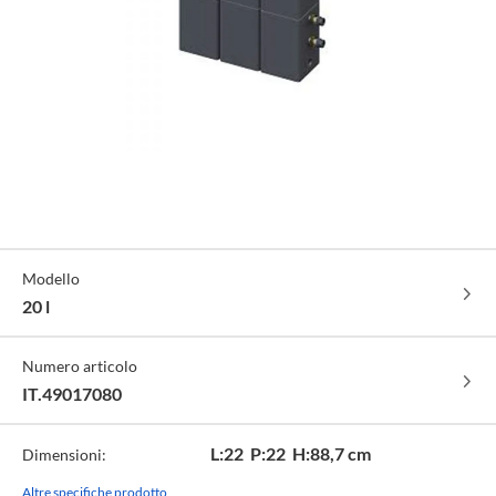
Specifiche
Modello
Tecniche
20 l
Numero articolo
IT.49017080
L:22 P:22 H:88,7 cm
Dimensioni:
Altre specifiche prodotto