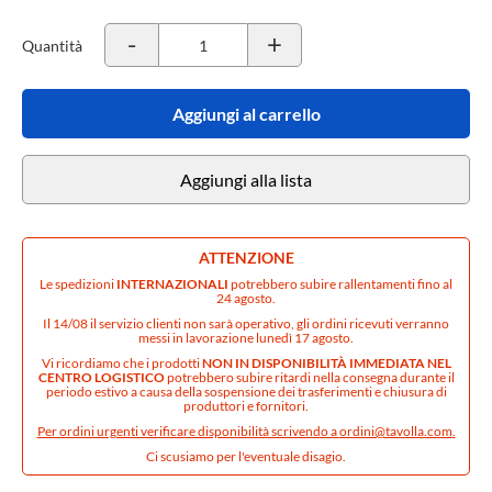
-
+
Quantità
Aggiungi al carrello
Aggiungi alla lista
ATTENZIONE
Le spedizioni
INTERNAZIONALI
potrebbero subire rallentamenti fino al
24 agosto.
Il 14/08 il servizio clienti non sarà operativo, gli ordini ricevuti verranno
messi in lavorazione lunedì 17 agosto.
Vi ricordiamo che i prodotti
NON IN DISPONIBILITÀ IMMEDIATA NEL
CENTRO LOGISTICO
potrebbero subire ritardi nella consegna durante il
periodo estivo a causa della sospensione dei trasferimenti e chiusura di
produttori e fornitori.
Per ordini urgenti verificare disponibilità scrivendo a
ordini@tavolla.com
.
Ci scusiamo per l'eventuale disagio.