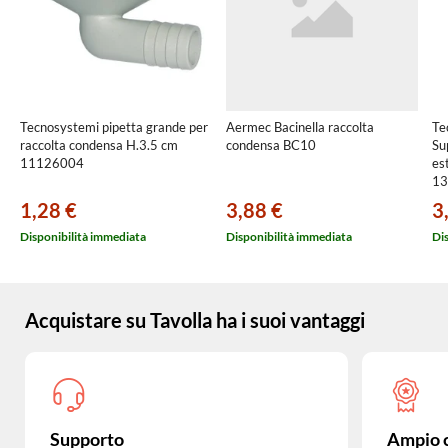
Tecnosystemi pipetta grande per
Aermec Bacinella raccolta
Te
raccolta condensa H.3.5 cm
condensa BC10
Su
11126004
es
13
1,28 €
3,88 €
3
Disponibilità immediata
Disponibilità immediata
Di
Acquistare su Tavolla ha i suoi vantaggi
Supporto
Ampio 