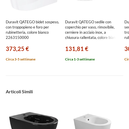
Duravit QATEGO bidet sospeso,
Duravit QATEGO sedile con
Du
con troppopieno e foro per
coperchio per vaso, rimovibile,
se
rubinetteria, colore bianco
cerniere in acciaio inox, a
tr
2263150000
chiusura rallentata, colore bianco
ru
0026890000
03
373,25 €
131,81 €
3
Circa 3-5 settimane
Circa 1-3 settimane
Cir
Articoli Simili