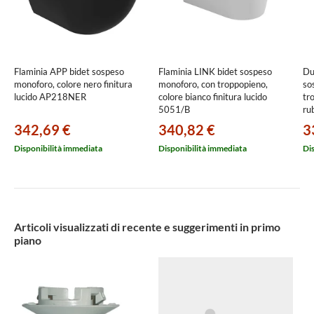
Flaminia APP bidet sospeso
Flaminia LINK bidet sospeso
Du
monoforo, colore nero finitura
monoforo, con troppopieno,
so
lucido AP218NER
colore bianco finitura lucido
tr
5051/B
ru
22
342,69 €
340,82 €
3
Disponibilità immediata
Disponibilità immediata
Di
Articoli visualizzati di recente e suggerimenti in primo
piano