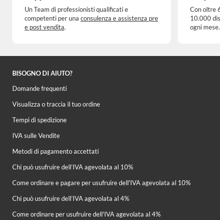
Un Team di professionisti qualificati e
Con oltre 
competenti per una
consulenza e assistenza pre
10.000 dis
e post vendita
.
ogni mese.
BISOGNO DI AIUTO?
Domande frequenti
Visualizza o traccia il tuo ordine
Tempi di spedizione
IVA sulle Vendite
Metodi di pagamento accettati
Chi può usufruire dell’IVA agevolata al 10%
Come ordinare e pagare per usufruire dell'IVA agevolata al 10%
Chi può usufruire dell’IVA agevolata al 4%
Come ordinare per usufruire dell'IVA agevolata al 4%