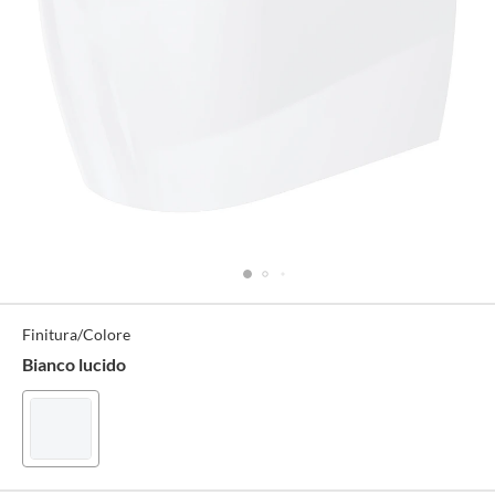
Specifiche
Finitura/Colore
Tecniche
Bianco lucido