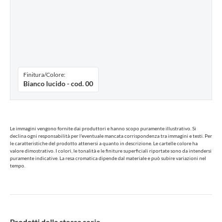
Finitura/Colore:
Bianco lucido - cod. 00
Le immagini vengono fornite dai produttori e hanno scopo puramente illustrativo. Si
declina ogni responsabilità per l'eventuale mancata corrispondenza tra immagini e testi. Per
le caratteristiche del prodotto attenersi a quanto in descrizione. Le cartelle colore ha
valore dimostrativo. I colori, le tonalità e le finiture superficiali riportate sono da intendersi
puramente indicative. La resa cromatica dipende dal materiale e può subire variazioni nel
tempo.
Prodotti della stessa serie