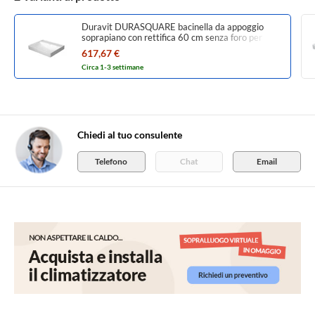
Duravit DURASQUARE bacinella da appoggio
soprapiano con rettifica 60 cm senza foro per
rubinetteria, senza troppopieno, con bordo per
617,67 €
rubinetteria, parete posteriore smaltata, colore
Circa 1-3 settimane
bianco 2354600070
Chiedi al tuo consulente
Telefono
Chat
Email