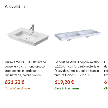
Articoli Simili
Duravit WHITE TULIP lavabo
Geberit ACANTO doppio lavabo
Du
consolle 75 cm, monoforo, con
L.120 cm con foro rubinetteria e
da
troppopieno e bordo per
fissaggio semplice, colore bianco
re
rubinetteria, colore bianco
finitura lucido 500.627.01.2
tr
2363750000
ru
621,22 €
619,20 €
6
sm
23
Circa 3-5 settimane
Circa 1-3 settimane
Cir