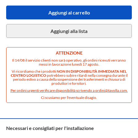
Aggiungi al carrello
Aggiungi alla lista
ATTENZIONE
Il 14/08 il servizio clienti non sarà operativo, gli ordini ricevuti verranno
messi in lavorazione lunedì 17 agosto.
Vi ricordiamo che i prodotti
NON IN DISPONIBILITÀ IMMEDIATA NEL
CENTRO LOGISTICO
potrebbero subire ritardi nella consegna durante il
periodo estivo a causa della sospensione dei trasferimenti e chiusura di
produttori e fornitori.
Per ordini urgenti verificare disponibilità scrivendo a
ordini@tavolla.com
.
Ci scusiamo per l'eventuale disagio.
Necessari e consigliati per l'installazione