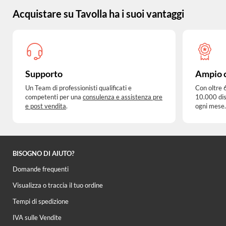
Acquistare su Tavolla ha i suoi vantaggi
Supporto
Ampio 
Un Team di professionisti qualificati e
Con oltre 
competenti per una
consulenza e assistenza pre
10.000 dis
e post vendita
.
ogni mese.
BISOGNO DI AIUTO?
Domande frequenti
Visualizza o traccia il tuo ordine
Tempi di spedizione
IVA sulle Vendite