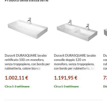
Duravit DURASQUARE lavabo
Duravit DURASQUARE lavabo
Du
rettificato 100 cm monoforo,
consolle doppio 120 cm
co
senza troppopieno, con bordo per
monoforo, senza troppopieno,
ru
rubinetteria, colore bianco
con bordo per rubinetteria, lato
co
2353100071
inferiore smaltato, colore bianco
in
1.002,11 €
1.191,95 €
7
2353120041
23
Circa 1-3 settimane
Circa 1-3 settimane
Di