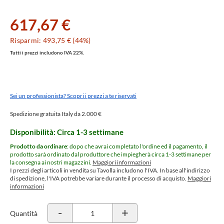
617,67 €
Risparmi: 493,75 € (44%)
Tutti i prezzi includono IVA 22%.
Sei un professionista? Scopri i prezzi a te riservati
Spedizione gratuita Italy da 2.000 €
Disponibilità: Circa 1-3 settimane
Prodotto da ordinare
: dopo che avrai completato l'ordine ed il pagamento, il
prodotto sarà ordinato dal produttore che impiegherà circa 1-3 settimane per
la consegna ai nostri magazzini.
Maggiori informazioni
I prezzi degli articoli in vendita su Tavolla includono l'IVA. In base all'indirizzo
di spedizione, l'IVA potrebbe variare durante il processo di acquisto.
Maggiori
informazioni
-
+
Quantità