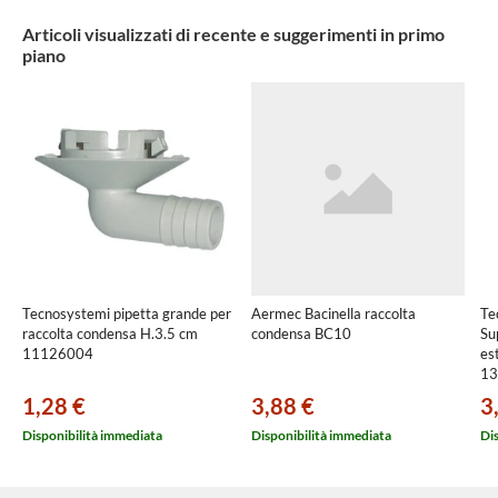
Articoli visualizzati di recente e suggerimenti in primo
piano
Tecnosystemi pipetta grande per
Aermec Bacinella raccolta
Te
raccolta condensa H.3.5 cm
condensa BC10
Su
11126004
es
13
1,28 €
3,88 €
3
Disponibilità immediata
Disponibilità immediata
Di