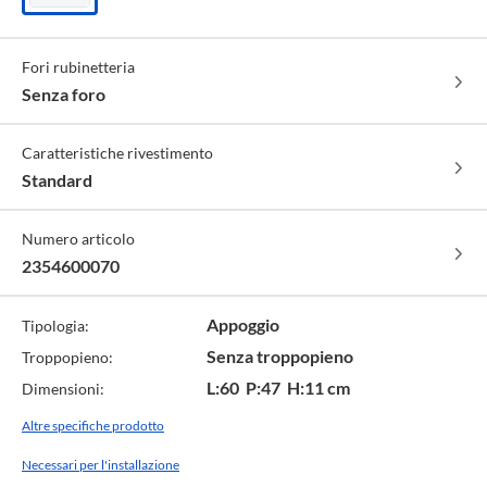
Bianco
lucido
-
Fori rubinetteria
cod.
00
Senza foro
Caratteristiche rivestimento
Standard
Numero articolo
2354600070
Appoggio
Tipologia:
Senza troppopieno
Troppopieno:
L:60 P:47 H:11 cm
Dimensioni:
Altre specifiche prodotto
Necessari per l'installazione