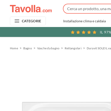
Installazione clima e caldaia
CATEGORIE
IL 97
Home
Bagno
Vasche da bagno
Rettangolari
Duravit SOLEIL va