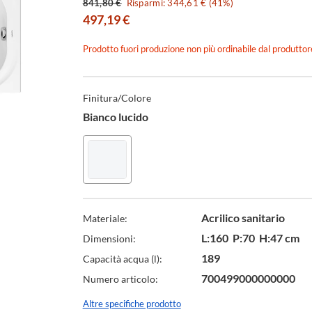
841,80 €
Risparmi: 344,61 € (41%)
497,19 €
Prodotto fuori produzione non più ordinabile dal produttor
Specifiche
Tecniche
Finitura/Colore
Bianco lucido
Acrilico sanitario
Materiale:
L:160 P:70 H:47 cm
Dimensioni:
189
Capacità acqua (l):
700499000000000
Numero articolo:
Altre specifiche prodotto