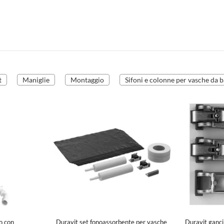
t
Maniglie
Montaggio
Sifoni e colonne per vasche da 
o con
Duravit set fonoassorbente per vasche
Duravit ganci 