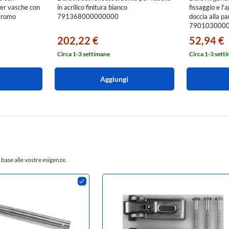
er vasche con
in acrilico finitura bianco
fissaggio e l'
 cromo
791368000000000
doccia alla pa
790103000
202,22 €
52,94 €
Circa 1-3 settimane
Circa 1-3 sett
Aggiungi
 base alle vostre esigenze.