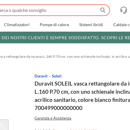
Climatizzatori
Pompe di calore
Sistemi ibridi
Caldaie 
% DEI NOSTRI CLIENTI È SEMPRE SODDISFATTO.
SCOPRI LE R
sca rettangolare da incasso L.160 P.70 cm, con uno schienale inclinato, in acrilic
Duravit
Soleil
Duravit SOLEIL vasca rettangolare da 
L.160 P.70 cm, con uno schienale inclina
acrilico sanitario, colore bianco finitur
700499000000000
Garanzia e Assistenza