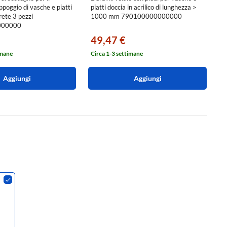
appoggio di vasche e piatti
piatti doccia in acrilico di lunghezza >
a
rete 3 pezzi
1000 mm 790100000000000
a
000000
7
49,47 €
3
imane
Circa 1-3 settimane
Ci
Aggiungi
Aggiungi