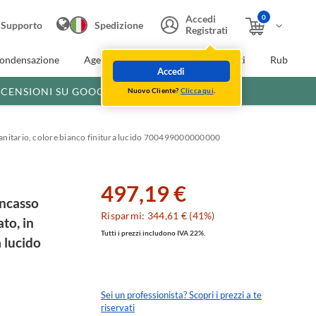
0
Accedi
Supporto
Spedizione
Registrati
condensazione
Agevolazioni fiscali
Extra Sconti
Rubinette
Accedi
ECENSIONI SU GOOGLE
Nuovo Cliente?
Clicca qui
.
o sanitario, colore bianco finitura lucido 700499000000000
497,19 €
incasso
Risparmi: 344,61 € (41%)
to, in
Tutti i prezzi includono IVA 22%.
a lucido
Sei un professionista? Scopri i prezzi a te
riservati