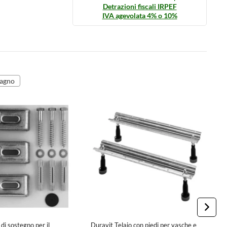
Detrazioni fiscali IRPEF
IVA agevolata 4% o 10%
bagno
di sostegno per il
Duravit Telaio con piedi per vasche e
D