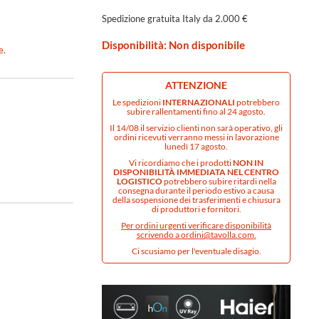
Spedizione gratuita Italy da 2.000 €
Disponibilità: Non disponibile
e.
ATTENZIONE
Le spedizioni
INTERNAZIONALI
potrebbero
subire rallentamenti fino al 24 agosto.
Il 14/08 il servizio clienti non sarà operativo, gli
ordini ricevuti verranno messi in lavorazione
lunedì 17 agosto.
Vi ricordiamo che i prodotti
NON IN
DISPONIBILITÀ IMMEDIATA NEL CENTRO
LOGISTICO
potrebbero subire ritardi nella
consegna durante il periodo estivo a causa
della sospensione dei trasferimenti e chiusura
di produttori e fornitori.
Per ordini urgenti verificare disponibilità
scrivendo a
ordini@tavolla.com
.
Ci scusiamo per l'eventuale disagio.