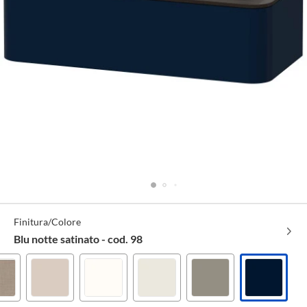
Specifiche
Finitura/Colore
Tecniche
Blu notte satinato - cod. 98
Lino
Taupe
Bianco
Bianco
Grigio
Blu