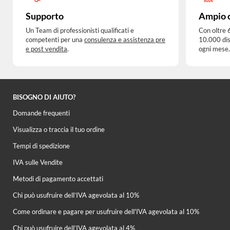
Supporto
Ampio 
Un Team di professionisti qualificati e
Con oltre 
competenti per una
consulenza e assistenza pre
10.000 dis
e post vendita
.
ogni mese.
BISOGNO DI AIUTO?
Domande frequenti
Visualizza o traccia il tuo ordine
Tempi di spedizione
IVA sulle Vendite
Metodi di pagamento accettati
Chi può usufruire dell’IVA agevolata al 10%
Come ordinare e pagare per usufruire dell'IVA agevolata al 10%
Chi può usufruire dell’IVA agevolata al 4%