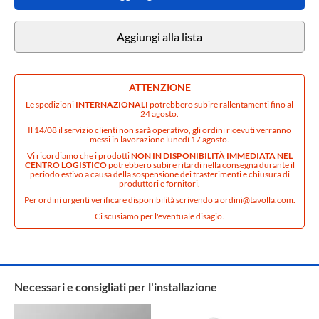
Aggiungi alla lista
ATTENZIONE
Le spedizioni
INTERNAZIONALI
potrebbero subire rallentamenti fino al
24 agosto.
Il 14/08 il servizio clienti non sarà operativo, gli ordini ricevuti verranno
messi in lavorazione lunedì 17 agosto.
Vi ricordiamo che i prodotti
NON IN DISPONIBILITÀ IMMEDIATA NEL
CENTRO LOGISTICO
potrebbero subire ritardi nella consegna durante il
periodo estivo a causa della sospensione dei trasferimenti e chiusura di
produttori e fornitori.
Per ordini urgenti verificare disponibilità scrivendo a
ordini@tavolla.com
.
Ci scusiamo per l'eventuale disagio.
Necessari e consigliati per l'installazione