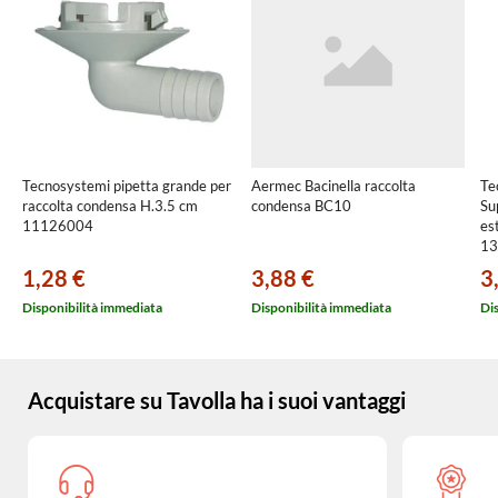
Tecnosystemi pipetta grande per
Aermec Bacinella raccolta
Te
raccolta condensa H.3.5 cm
condensa BC10
Su
11126004
es
13
1,28 €
3,88 €
3
Disponibilità immediata
Disponibilità immediata
Di
Acquistare su Tavolla ha i suoi vantaggi