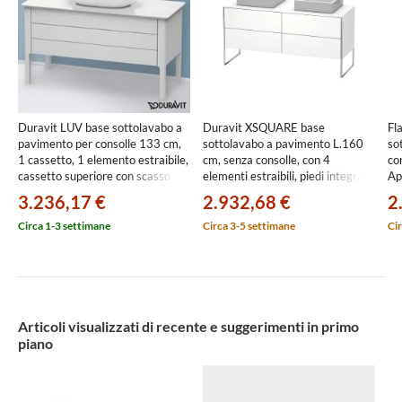
Duravit LUV base sottolavabo a
Duravit XSQUARE base
Fl
pavimento per consolle 133 cm,
sottolavabo a pavimento L.160
so
1 cassetto, 1 elemento estraibile,
cm, senza consolle, con 4
co
cassetto superiore con scasso
elementi estraibili, piedi integrati
Ap
per il sifone e coprisifone, colore
regolabili in altezza, colore bianco
fi
3.236,17 €
2.932,68 €
2
bianco finitura opaco
finitura opaco XS4927B1818
LU956603636
Circa 1-3 settimane
Circa 3-5 settimane
Cir
Articoli visualizzati di recente e suggerimenti in primo
piano