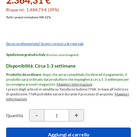
2.364,31 €
Risparmi: 1.484,79 € (39%)
Tutti i prezzi includono IVA 22%.
Sei un professionista? Scopri i prezzi a te riservati
Spedizione gratuita Italy
(Escluso zone disagiate)
Disponibilità: Circa 1-3 settimane
Prodotto da ordinare
: dopo che avrai completato l'ordine ed il pagamento, il
prodotto sarà ordinato dal produttore che impiegherà circa 1-3 settimane per
la consegna ai nostri magazzini.
Maggiori informazioni
I prezzi degli articoli in vendita su Tavolla includono l'IVA. In base all'indirizzo
di spedizione, l'IVA potrebbe variare durante il processo di acquisto.
Maggiori
informazioni
-
+
Quantità
Aggiungi al carrello