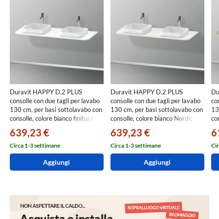
Duravit HAPPY D.2 PLUS
Duravit HAPPY D.2 PLUS
Du
consolle con due tagli per lavabo
consolle con due tagli per lavabo
co
130 cm, per basi sottolavabo con
130 cm, per basi sottolavabo con
13
consolle, colore bianco finitura
consolle, colore bianco Nordic
con
opaco HP032KB3636
finitura opaco HP032KB3939
me
639,23 €
639,23 €
6
Circa 1-3 settimane
Circa 1-3 settimane
Cir
Aggiungi
Aggiungi