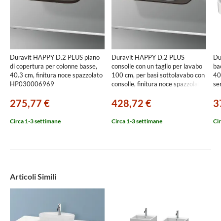
Duravit HAPPY D.2 PLUS piano
Duravit HAPPY D.2 PLUS
Du
di copertura per colonne basse,
consolle con un taglio per lavabo
ba
40.3 cm, finitura noce spazzolato
100 cm, per basi sottolavabo con
40
HP030006969
consolle, finitura noce spazzolato
se
HP031E06969
23
275,77 €
428,72 €
3
Circa 1-3 settimane
Circa 1-3 settimane
Cir
Articoli Simili