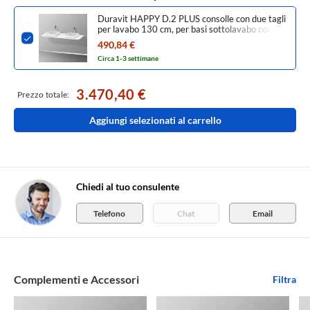
Duravit HAPPY D.2 PLUS consolle con due tagli
per lavabo 130 cm, per basi sottolavabo con
consolle, colore bianco finitura lucido
490,84 €
HP032KB2222
Circa 1-3 settimane
3.470,40 €
Prezzo totale:
Aggiungi selezionati al carrello
Chiedi al tuo consulente
Telefono
Chat
Email
Complementi e Accessori
Filtra