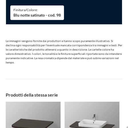
Finitura/Colore:
Blu notte satinato - cod. 98
Le immagini vengono fornite dai produttori e hanno scopo puramente illustrativo. Si
declina ogni responsabilità per l'eventuale mancata corrispondenza tra immagini e testi. Per
le caratteristiche del prodotto attenersi a quanto in descrizione. Le cartelle colore ha
valore dimostrativo. I colori, le tonalità e le finiture superficiali riportate sono da intendersi
puramente indicative. La resa cromatica dipende dal materiale e può subire variazioni nel
tempo.
Prodotti della stessa serie