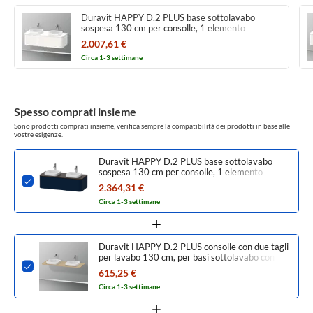
Duravit HAPPY D.2 PLUS base sottolavabo
sospesa 130 cm per consolle, 1 elemento
estraibile, colore bianco finitura lucido
2.007,61 €
HP4943B2222
Circa 1-3 settimane
Spesso comprati insieme
Sono prodotti comprati insieme, verifica sempre la compatibilità dei prodotti in base alle
vostre esigenze.
Duravit HAPPY D.2 PLUS base sottolavabo
sospesa 130 cm per consolle, 1 elemento
estraibile, colore blu notte finitura opaco
2.364,31 €
HP4943B9898
Circa 1-3 settimane
Duravit HAPPY D.2 PLUS consolle con due tagli
per lavabo 130 cm, per basi sottolavabo con
consolle, finitura rovere mediterraneo
615,25 €
HP032KB7171
Circa 1-3 settimane