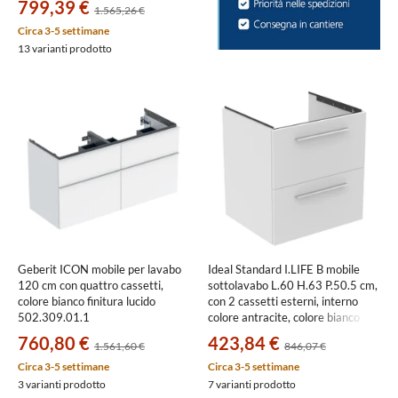
799,39 €
1.565,26 €
Circa 3-5 settimane
13 varianti prodotto
Geberit ICON mobile per lavabo
Ideal Standard I.LIFE B mobile
120 cm con quattro cassetti,
sottolavabo L.60 H.63 P.50.5 cm,
colore bianco finitura lucido
con 2 cassetti esterni, interno
502.309.01.1
colore antracite, colore bianco
finitura opaco T5270DU
760,80 €
423,84 €
1.561,60 €
846,07 €
Circa 3-5 settimane
Circa 3-5 settimane
3 varianti prodotto
7 varianti prodotto