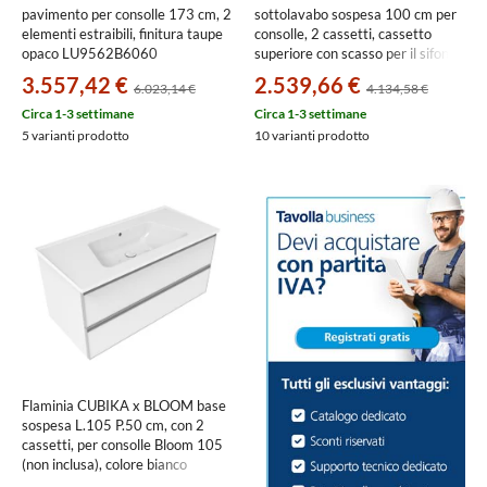
pavimento per consolle 173 cm, 2
sottolavabo sospesa 100 cm per
elementi estraibili, finitura taupe
consolle, 2 cassetti, cassetto
opaco LU9562B6060
superiore con scasso per il sifone,
colore grigio grafite finitura opaco
3.557,42 €
2.539,66 €
6.023,14 €
4.134,58 €
HP496108080
Circa 1-3 settimane
Circa 1-3 settimane
5 varianti prodotto
10 varianti prodotto
Flaminia CUBIKA x BLOOM base
sospesa L.105 P.50 cm, con 2
cassetti, per consolle Bloom 105
(non inclusa), colore bianco
finitura opaco BCK839LBK