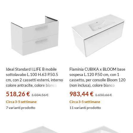
Ideal Standard I.LIFE B mobile
Flaminia CUBIKA x BLOOM base
sottolavabo L.100 H.63 P.50.5
sospesa L.120 P.50 cm, con 1
cm, con 2 cassetti esterni, interno
cassetto, per consolle Bloom 120
colore antracite, colore bianco
(non inclusa), colore bianco
finitura opaco T5276DU
finitura opaco BCK945LBK
518,26 €
983,44 €
1.034,56 €
1.650,66 €
Circa 3-5 settimane
Circa 3-5 settimane
7 varianti prodotto
11 varianti prodotto