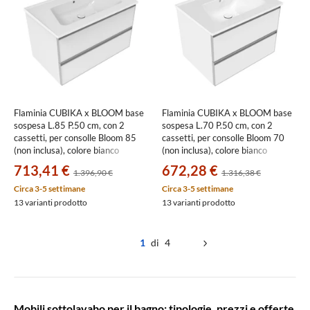
Flaminia CUBIKA x BLOOM base
Flaminia CUBIKA x BLOOM base
sospesa L.85 P.50 cm, con 2
sospesa L.70 P.50 cm, con 2
cassetti, per consolle Bloom 85
cassetti, per consolle Bloom 70
(non inclusa), colore bianco
(non inclusa), colore bianco
finitura opaco BCK815LBK
finitura opaco BCK809LBK
713,41 €
672,28 €
1.396,90 €
1.316,38 €
Circa 3-5 settimane
Circa 3-5 settimane
13 varianti prodotto
13 varianti prodotto
1
di 4
Mobili sottolavabo per il bagno: tipologie, prezzi e offerte