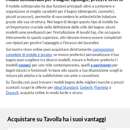
Il mobile sottolavabo ha due funzioni principali: oltre a contenere e
organizzare al meglio i prodotti per il bagno (detergenti, cosmetici,
piccoli accessori), permette di nascondere le antiestetiche tubature
grazie alla sua struttura. Nei bagni di design questo tipo di mobile ha
un'importanza cruciale nella definizione dello stile del bagno: alcuni
modelli sono predisposti per l'installazione di lavabi top, che occupano
interamente lo spazio superiore, altri devono invece essere completati
con ripiani per gestire l'appoggio o l'incasso dei lavandini.
Sul nostro store online puoi acquistare direttamente
composizioni
complete di mobile e lavabo
, se invece preferisci personalizzare il tuo
bagno puoi scegliere tra diversi modelli, misure e finiture: preferisci i
modelli
sospesi
per uno stile contemporaneo, quelli
a pavimento
per
bagni classici e funzionali. In base allo spazio a tua disposizione scegli la
misura più adatta e la suddivisione con ante o cassettoni.
Su Tavolla.com puoi trovare i mobili bagno delle migliori marche a prezzi
scontati: scopri le offerte per
Ideal Standard
,
Geberit
,
Flaminia
a
Duravit
, acquista online in modo facile e sicuro.
Acquistare su Tavolla ha i suoi vantaggi