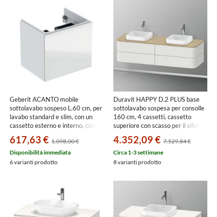
Geberit ACANTO mobile
Duravit HAPPY D.2 PLUS base
sottolavabo sospeso L.60 cm, per
sottolavabo sospesa per consolle
lavabo standard e slim, con un
160 cm, 4 cassetti, cassetto
cassetto esterno e interno, corpo
superiore con scasso per il sifone
colore bianco finitura lucido,
e coprisifone, colore bianco Nordic
617,63 €
4.352,09 €
1.098,00 €
7.529,84 €
cassetti colore bianco finitura
finitura opaco HP4974B3939
vetro lucido 503.003.01.2
Disponibilità immediata
Circa 1-3 settimane
6 varianti prodotto
8 varianti prodotto