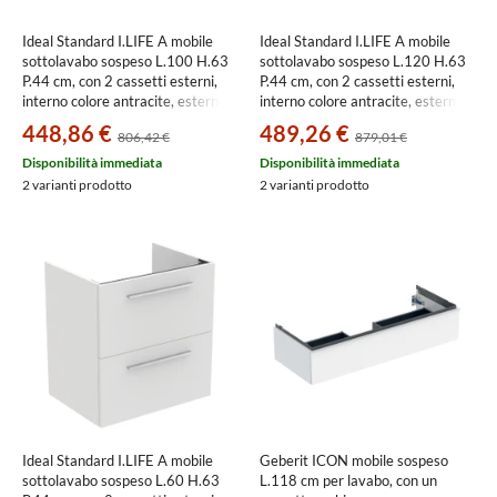
Ideal Standard I.LIFE A mobile
Ideal Standard I.LIFE A mobile
sottolavabo sospeso L.100 H.63
sottolavabo sospeso L.120 H.63
P.44 cm, con 2 cassetti esterni,
P.44 cm, con 2 cassetti esterni,
interno colore antracite, esterno
interno colore antracite, esterno
colore bianco finitura opaco
colore bianco finitura opaco
448,86 €
489,26 €
806,42 €
879,01 €
T5257DU
T5258DU
Disponibilità immediata
Disponibilità immediata
2 varianti prodotto
2 varianti prodotto
Ideal Standard I.LIFE A mobile
Geberit ICON mobile sospeso
sottolavabo sospeso L.60 H.63
L.118 cm per lavabo, con un