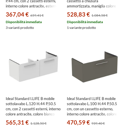
P.44 cm, con 2 cassetti esterni,
cassetto a chiusura
interno colore antracite, esterno
ammortizzata, maniglia colore
colore bianco finitura opaco
bianco finitura opaco, corpo colore
367,04 €
528,83 €
659,41 €
1.084,58 €
T5255DU
bianco finitura lucido
502.313.01.1
Disponibilità immediata
Disponibilità immediata
3 varianti prodotto
1 variante prodotto
Ideal Standard I.LIFE B mobile
Ideal Standard I.LIFE B mobile
sottolavabo L.120 H.44 P.50.5
sottolavabo L.100 H.44 P.50.5
cm, con 2 cassetti esterni, interno
cm, con un cassetto esterno,
colore antracite, colore bianco
interno colore antracite, colore
finitura opaco T5277DU
grigio quarzo finitura opaco
565,31 €
470,59 €
1.128,50 €
939,40 €
T5275NG