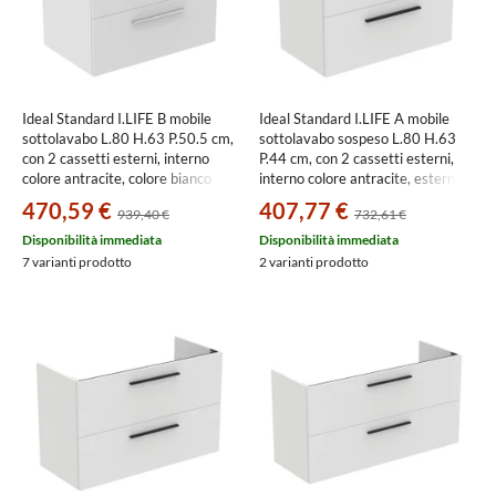
Ideal Standard I.LIFE B mobile
Ideal Standard I.LIFE A mobile
sottolavabo L.80 H.63 P.50.5 cm,
sottolavabo sospeso L.80 H.63
con 2 cassetti esterni, interno
P.44 cm, con 2 cassetti esterni,
colore antracite, colore bianco
interno colore antracite, esterno
finitura opaco T5272DU
colore bianco finitura opaco
470,59 €
407,77 €
939,40 €
732,61 €
T5256DU
Disponibilità immediata
Disponibilità immediata
7 varianti prodotto
2 varianti prodotto