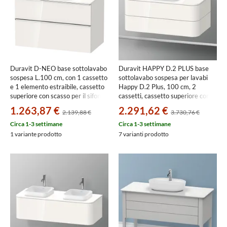
Duravit D-NEO base sottolavabo
Duravit HAPPY D.2 PLUS base
sospesa L.100 cm, con 1 cassetto
sottolavabo sospesa per lavabi
e 1 elemento estraibile, cassetto
Happy D.2 Plus, 100 cm, 2
superiore con scasso per il sifone
cassetti, cassetto superiore con
e coprisifone, 1 consolle con un
scasso per il sifone e coprisifone,
1.263,87 €
2.291,62 €
2.139,88 €
3.730,76 €
taglio per lavabo, colore bianco
colore bianco finitura lucido
finitura lucido
HP497102222
Circa 1-3 settimane
Circa 1-3 settimane
DE4968010220000
1 variante prodotto
7 varianti prodotto