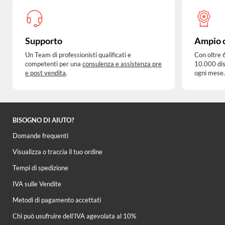
Supporto
Ampio 
Un Team di professionisti qualificati e
Con oltre 
competenti per una
consulenza e assistenza pre
10.000 dis
e post vendita
.
ogni mese.
BISOGNO DI AIUTO?
Domande frequenti
Visualizza o traccia il tuo ordine
Tempi di spedizione
IVA sulle Vendite
Metodi di pagamento accettati
Chi può usufruire dell’IVA agevolata al 10%