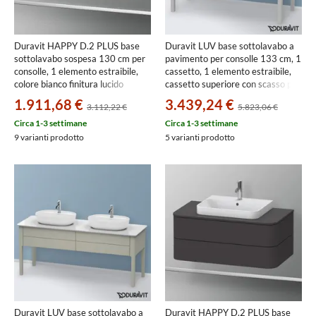
Duravit HAPPY D.2 PLUS base
Duravit LUV base sottolavabo a
sottolavabo sospesa 130 cm per
pavimento per consolle 133 cm, 1
consolle, 1 elemento estraibile,
cassetto, 1 elemento estraibile,
colore bianco finitura lucido
cassetto superiore con scasso per
HP4943B2222
il sifone e coprisifone, colore
1.911,68 €
3.439,24 €
3.112,22 €
5.823,06 €
bianco Nordic finitura opaco
LU956603939
Circa 1-3 settimane
Circa 1-3 settimane
9 varianti prodotto
5 varianti prodotto
Duravit LUV base sottolavabo a
Duravit HAPPY D.2 PLUS base