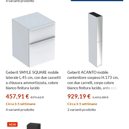
4 varianti prodotto
Geberit SMYLE SQUARE mobile
Geberit ACANTO mobile
laterale L.45 cm, con due cassetti
contenitore sospeso H.173 cm,
a chiusura ammortizzata, colore
con due carrelli, corpo colore
bianco finitura lucido
bianco finitura lucido, ante colore
500.357.00.1
bianco finitura vetro lucido
457,91 €
929,19 €
879,62 €
1.651,88 €
503.011.01.2
Circa 3-5 settimane
Circa 3-5 settimane
4 varianti prodotto
2 varianti prodotto
NEW