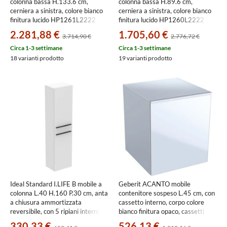
colonna bassa H.133.6 cm,
colonna bassa H.89.6 cm,
cerniera a sinistra, colore bianco
cerniera a sinistra, colore bianco
finitura lucido HP1261L2222
finitura lucido HP1260L2222
2.281,88 €
1.705,60 €
3.714,90 €
2.776,72 €
Circa 1-3 settimane
Circa 1-3 settimane
18 varianti prodotto
19 varianti prodotto
Ideal Standard I.LIFE B mobile a
Geberit ACANTO mobile
colonna L.40 H.160 P.30 cm, anta
contenitore sospeso L.45 cm, con
a chiusura ammortizzata
cassetto interno, corpo colore
reversibile, con 5 ripiani interni di
bianco finitura opaco, cassetti
cui 4 di vetro, colore bianco
colore bianco finitura vetro lucido
330,33 €
526,13 €