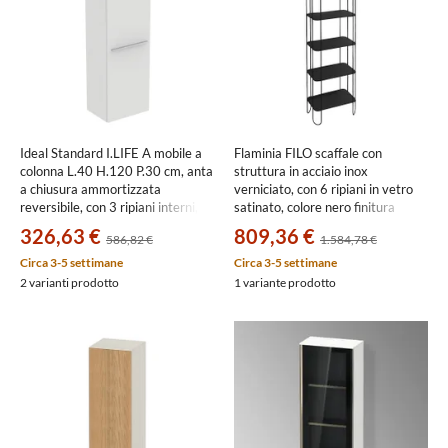
Ideal Standard I.LIFE A mobile a
Flaminia FILO scaffale con
colonna L.40 H.120 P.30 cm, anta
struttura in acciaio inox
a chiusura ammortizzata
verniciato, con 6 ripiani in vetro
reversibile, con 3 ripiani interni,
satinato, colore nero finitura
colore bianco finitura opaco
opaco FI46SVNE
326,63 €
809,36 €
586,82 €
1.584,78 €
T5261DU
Circa 3-5 settimane
Circa 3-5 settimane
2 varianti prodotto
1 variante prodotto