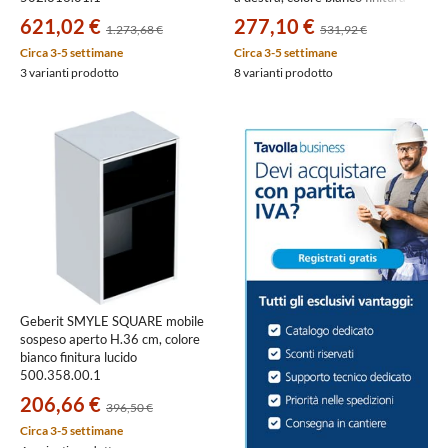
lucido 500.359.00.1
621,02 €
277,10 €
1.273,68 €
531,92 €
Circa 3-5 settimane
Circa 3-5 settimane
3 varianti prodotto
8 varianti prodotto
Geberit SMYLE SQUARE mobile
sospeso aperto H.36 cm, colore
bianco finitura lucido
500.358.00.1
206,66 €
396,50 €
Circa 3-5 settimane