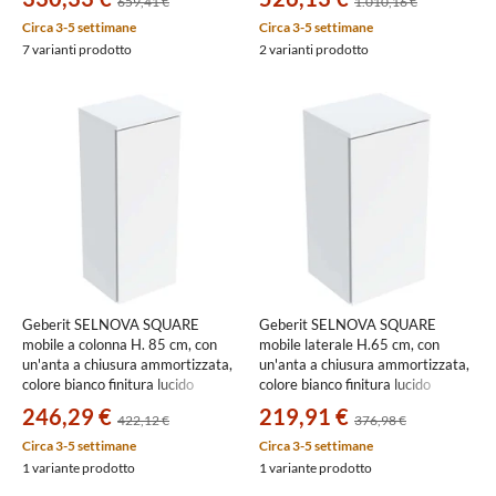
659,41 €
1.010,16 €
finitura opaco T5260DU
503.010.01.2
Circa 3-5 settimane
Circa 3-5 settimane
7 varianti prodotto
2 varianti prodotto
Geberit SELNOVA SQUARE
Geberit SELNOVA SQUARE
mobile a colonna H. 85 cm, con
mobile laterale H.65 cm, con
un'anta a chiusura ammortizzata,
un'anta a chiusura ammortizzata,
colore bianco finitura lucido
colore bianco finitura lucido
504.143.01.1
504.142.01.1
246,29 €
219,91 €
422,12 €
376,98 €
Circa 3-5 settimane
Circa 3-5 settimane
1 variante prodotto
1 variante prodotto