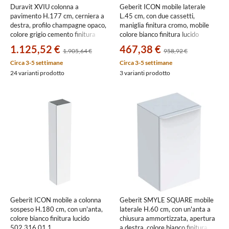
Duravit XVIU colonna a
Geberit ICON mobile laterale
pavimento H.177 cm, cerniera a
L.45 cm, con due cassetti,
destra, profilo champagne opaco,
maniglia finitura cromo, mobile
colore grigio cemento finitura
colore bianco finitura lucido
opaco XV1336RB107
502.315.01.2
1.125,52 €
467,38 €
1.905,64 €
958,92 €
Circa 3-5 settimane
Circa 3-5 settimane
24 varianti prodotto
3 varianti prodotto
Geberit ICON mobile a colonna
Geberit SMYLE SQUARE mobile
sospeso H.180 cm, con un'anta,
laterale H.60 cm, con un'anta a
colore bianco finitura lucido
chiusura ammortizzata, apertura
502.316.01.1
a destra, colore bianco finitura