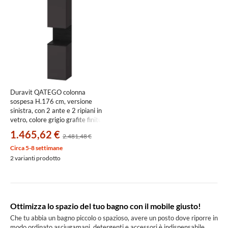
Duravit QATEGO colonna
sospesa H.176 cm, versione
sinistra, con 2 ante e 2 ripiani in
vetro, colore grigio grafite finitura
opaco QA1346L16800000
1.465,62 €
2.481,48 €
Circa 5-8 settimane
2 varianti prodotto
Ottimizza lo spazio del tuo bagno con il mobile giusto!
Che tu abbia un bagno piccolo o spazioso, avere un posto dove riporre in
modo ordinato asciugamani, detergenti e accessori è indispensabile.