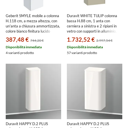
Geberit SMYLE mobile a colonna
Duravit WHITE TULIP colonna
H.118 cm, a mezza altezza, con
bassa H.88 cm, 1 anta con
un'anta a chiusura ammortizzata,
cerniera a sinistra e 2 ripiani in
colore bianco finitura lucido
vetro con supporti in alluminio,
500.361.00.1
frontale e corpo colore taupe
387,48 €
1.732,52 €
744,20 €
2.997,54 €
finitura lucido WT1323LH3H3
Disponibilità immediata
Disponibilità immediata
4 varianti prodotto
57 varianti prodotto
Duravit HAPPY D.2 PLUS
Duravit HAPPY D.2 PLUS