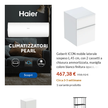
Geberit ICON mobile laterale
sospeso L.45 cm, con 2 cassetti a
chiusura ammortizzata, maniglia
colore bianco finitura opaco, corpo
colore bianco finitura lucido
467,38 €
958,92 €
502.315.01.1
Circa 3-5 settimane
1 variante prodotto