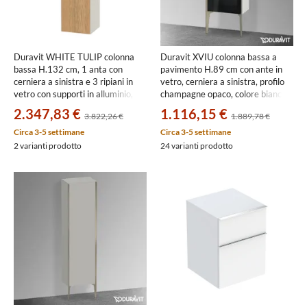
Duravit WHITE TULIP colonna
Duravit XVIU colonna bassa a
bassa H.132 cm, 1 anta con
pavimento H.89 cm con ante in
cerniera a sinistra e 3 ripiani in
vetro, cerniera a sinistra, profilo
vetro con supporti in alluminio,
champagne opaco, colore bianco
frontale in legno massello finitura
finitura opaco XV1360LB118
2.347,83 €
1.116,15 €
3.822,26 €
1.889,78 €
rovere naturale, corpo colore
bianco nordic finitura lucido
Circa 3-5 settimane
Circa 3-5 settimane
WT1332LH5H4
2 varianti prodotto
24 varianti prodotto