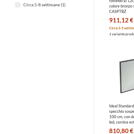
rotondo Ø 120 
Circa 5-8 settimane (1)
colore bronzo 
CASPTBZ
911,12 €
Circa 3-5 setti
1 variante prod
Ideal Standa
specchio sosp
100 cm, con d
led, cornice es
nero T3967B
810,80 €