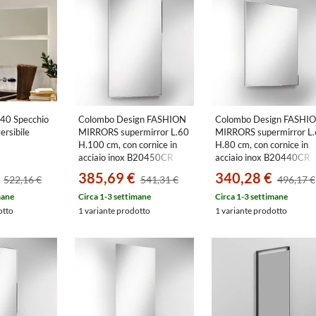
 40 Specchio
Colombo Design FASHION
Colombo Design FASHI
ersibile
MIRRORS supermirror L.60
MIRRORS supermirror L
H.100 cm, con cornice in
H.80 cm, con cornice in
acciaio inox B20450CR
acciaio inox B20440CR
385,69 €
340,28 €
522,16 €
541,31 €
496,17 €
mane
Circa 1-3 settimane
Circa 1-3 settimane
otto
1 variante prodotto
1 variante prodotto