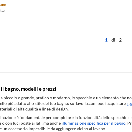
mane
otto
1
di 2
 il bagno, modelli e prezzi
ia piccolo o grande, pratico o moderno, lo specchio è un elemento che no
ello più adatto allo stile del tuo bagno: su Tavolla.com puoi acquistare
sp
ateriali di alta qualità e linee di design.
minazione è fondamentale per completare la funzionalità dello specchio: s
i o con luci poste ai lati, ma anche
illuminazione specifica per il bagno
. Pr
 un accessorio imperdibile da aggiungere vicino al lavabo.