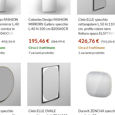
ign FASHION
Colombo Design FASHION
Cielo ELLE specchio
rmirror L.40
MIRRORS Gallery specchio
rettangolare L.50 H.110
cornice in
L.40 H.100 cm B20060CR
cm, profilo colore nero
B20400CR
finitura opaco ELSPTNM
195,46 €
426,76 €
492,15 €
284,99 €
711,26 €
mane
Circa 1-3 settimane
Circa 3-5 settimane
otto
7 varianti prodotto
1 variante prodotto
 specchio
Cielo ELLE OVALE
Duravit ZENCHA specch