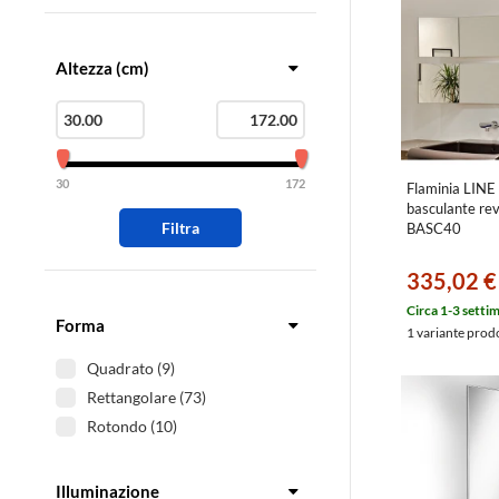
Altezza (cm)
30
172
Flaminia LINE
basculante rev
Filtra
BASC40
335,02 €
Circa 1-3 setti
Forma
1 variante prod
Quadrato (9)
Rettangolare (73)
Rotondo (10)
Illuminazione