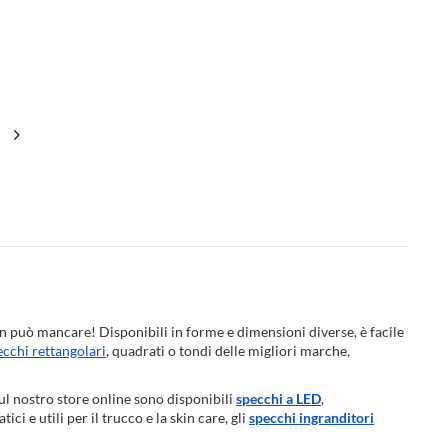
n può mancare! Disponibili in forme e dimensioni diverse, è facile
ecchi rettangolari
, quadrati o tondi delle migliori marche,
ul nostro store online sono disponibili
specchi a LED
,
atici e utili per il trucco e la skin care, gli
specchi ingranditori