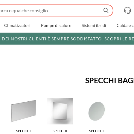
Climatizzatori
Pompe di calore
Sistemi ibridi
Caldaie 
% DEI NOSTRI CLIENTI È SEMPRE SODDISFATTO.
SCOPRI LE R
SPECCHI BA
SPECCHI
SPECCHI
SPECCHI