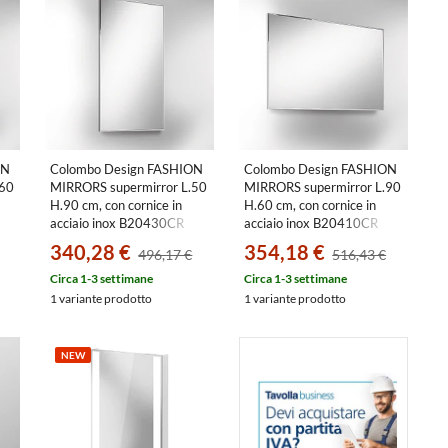
ON
Colombo Design FASHION
Colombo Design FASHION
.60
MIRRORS supermirror L.50
MIRRORS supermirror L.90
H.90 cm, con cornice in
H.60 cm, con cornice in
acciaio inox B20430CR
acciaio inox B20410CR
340,28 €
354,18 €
496,17 €
516,43 €
Circa 1-3 settimane
Circa 1-3 settimane
1 variante prodotto
1 variante prodotto
NEW