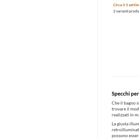
Circa 3-5 setti
2 varianti prod
Specchi per
Che il bagno s
trovare il mod
realizzati in m
La giusta illu
retroilluminat
possono essere