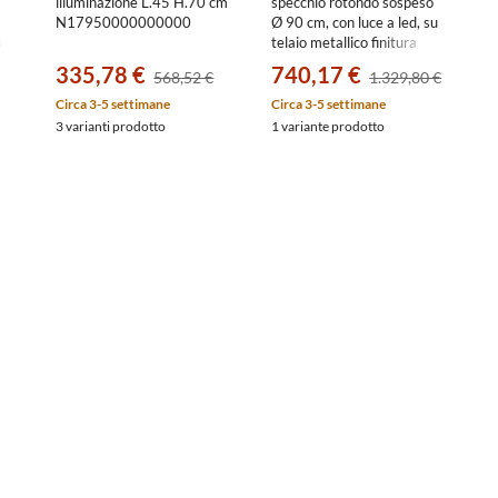
illuminazione L.45 H.70 cm
specchio rotondo sospeso
N17950000000000
Ø 90 cm, con luce a led, su
p",
telaio metallico finitura
aco
black brown T4133BH
335,78 €
740,17 €
568,52 €
1.329,80 €
Circa 3-5 settimane
Circa 3-5 settimane
3 varianti prodotto
1 variante prodotto