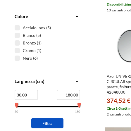
Ideal Standard (46)
Disponibilità i
Inda (2)
10 varianti pro
Colore
Acciaio Inox (5)
Bianco (5)
Bronzo (1)
Cromo (1)
Nero (6)
Axor UNIVER
Larghezza (cm)
CIRCULAR spe
parete, finitu
42848000
374,52 €
Circa 1-3 setti
30
180
2 varianti prod
Filtra