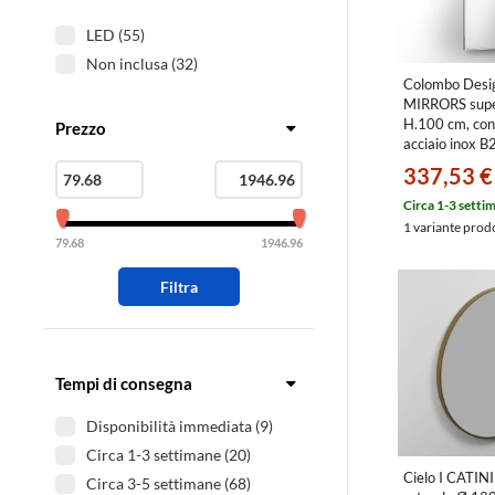
LED (55)
Non inclusa (32)
Colombo Des
MIRRORS supe
H.100 cm, con 
Prezzo
acciaio inox 
337,53 €
Circa 1-3 setti
1 variante prod
79.68
1946.96
Filtra
Tempi di consegna
Disponibilità immediata (9)
Circa 1-3 settimane (20)
Cielo I CATINI
Circa 3-5 settimane (68)