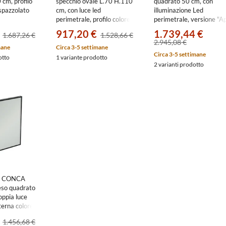
cm, profilo
specchio ovale L.70 H.110
quadrato 50 cm, con
spazzolato
cm, con luce led
illuminazione Led
perimetrale, profilo colore
perimetrale, versione "Ap
nero finitura opaco
colore bianco finitura op
917,20 €
1.739,44 €
1.687,26 €
1.528,66 €
ELSPONM
ZE7065000000000
2.945,08 €
mane
Circa 3-5 settimane
Circa 3-5 settimane
otto
1 variante prodotto
2 varianti prodotto
rd CONCA
eso quadrato
oppia luce
terna colore
H
1.456,68 €