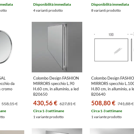
mmediata
Disponibilità immediata
Disponibilità immediata
dotto
4 varianti prodotto
8 varianti prodotto
SAL
Colombo Design FASHION
Colombo Design FASHI
cchio da
MIRRORS specchio L.90
MIRRORS specchio L.10
ra cromo
H.60 cm, in alluminio, a led
H.80 cm, in alluminio, a l
B20650
B20640
430,56 €
508,80 €
558,15 €
627,81 €
741,88 €
mane
Circa 1-3 settimane
Circa 1-3 settimane
otto
1 variante prodotto
1 variante prodotto