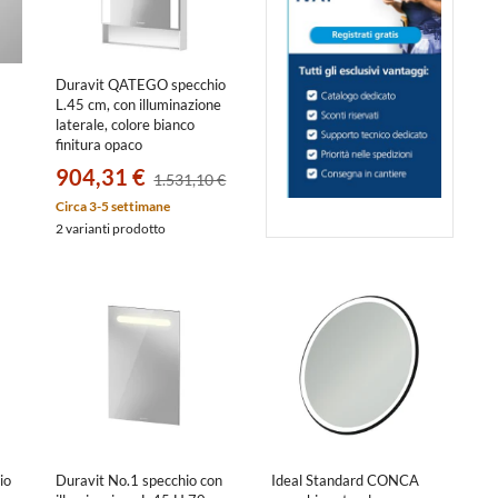
Duravit QATEGO specchio
L.45 cm, con illuminazione
laterale, colore bianco
finitura opaco
QA7080018180000
904,31 €
1.531,10 €
Circa 3-5 settimane
2 varianti prodotto
io
Duravit No.1 specchio con
Ideal Standard CONCA