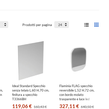
Prodotti per pagina
Ideal Standard Specchio
Flaminia FLAG specchio
m,
senza telaio L.60 H.70 cm,
reversibile L.52 H.72 cm,
in
finitura a specchio
con bordo molato
T3366BH
trasparente e luce led
FG52SPE
119,06 €
327,11 €
160,43 €
640,50 €