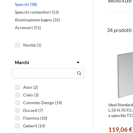
BAGNO A LED
Specchi (98)
Specchi contenitori (53)
Illuminazione bagno (35)
Accessori (51)
34 prodotti
Novità (1)
Marchi
Filtra
Axor (2)
Cielo (3)
Colombo Design (14)
Ideal Standard
Duravit (7)
L.50 H.70 P.2.
a specchio T
Flaminia (10)
Geberit (14)
119,06 €