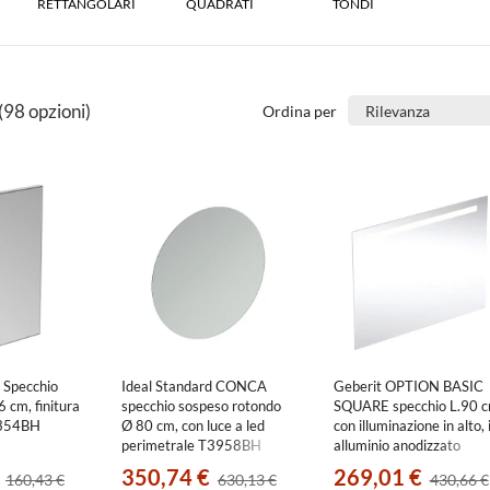
RETTANGOLARI
QUADRATI
TONDI
(98 opzioni)
Ordina per
 Specchio
Ideal Standard CONCA
Geberit OPTION BASIC
6 cm, finitura
specchio sospeso rotondo
SQUARE specchio L.90 c
3354BH
Ø 80 cm, con luce a led
con illuminazione in alto, 
perimetrale T3958BH
alluminio anodizzato
502.808.00.1
350,74 €
269,01 €
160,43 €
630,13 €
430,66 €