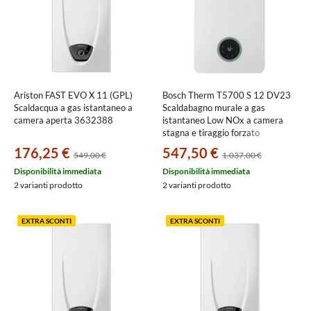
arredo
bagno,
climatizzatori
e
Ariston FAST EVO X 11 (GPL)
Bosch Therm T5700 S 12 DV23
Scaldacqua a gas istantaneo a
Scaldabagno murale a gas
caldaie
camera aperta 3632388
istantaneo Low NOx a camera
stagna e tiraggio forzato
7736504990
176,25 €
547,50 €
549,00 €
1.037,00 €
Disponibilità immediata
Disponibilità immediata
2 varianti prodotto
2 varianti prodotto
EXTRA SCONTI
EXTRA SCONTI