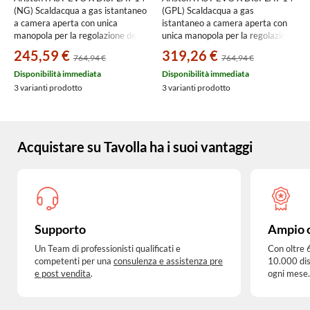
(NG) Scaldacqua a gas istantaneo
(GPL) Scaldacqua a gas
a camera aperta con unica
istantaneo a camera aperta con
manopola per la regolazione della
unica manopola per la regolazione
temperatura dell'acqua, con
della temperatura dell'acqua, con
245,59 €
319,26 €
764,94 €
764,94 €
display digitale 3632393
display digitale 3632394
Disponibilità immediata
Disponibilità immediata
3 varianti prodotto
3 varianti prodotto
Acquistare su Tavolla ha i suoi vantaggi
Supporto
Ampio 
Un Team di professionisti qualificati e
Con oltre 
competenti per una
consulenza e assistenza pre
10.000 dis
e post vendita
.
ogni mese.